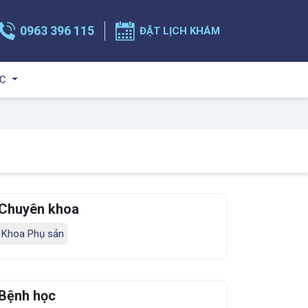
0963 396 115
ĐẶT LỊCH KHÁM
ỨC
Chuyên khoa
Khoa Phụ sản
Bệnh học