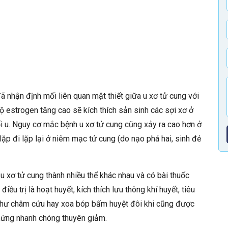
ã nhận định mối liên quan mật thiết giữa u xơ tử cung với
độ estrogen tăng cao sẽ kích thích sản sinh các sợi xơ ở
hối u. Nguy cơ mắc bệnh u xơ tử cung cũng xảy ra cao hơn ở
ặp đi lặp lại ở niêm mạc tử cung (do nạo phá hai, sinh đẻ
 xơ tử cung thành nhiều thể khác nhau và có bài thuốc
iều trị là hoạt huyết, kích thích lưu thông khí huyết, tiêu
như châm cứu hay xoa bóp bấm huyệt đôi khi cũng được
chứng nhanh chóng thuyên giảm.