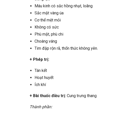
Máu kinh có sắc hồng nhạt, loãng
Sắc mặt vàng úa
Cơ thể mệt mỏi
Không có sức
Phù mặt, phù chi
Choáng váng
Tim đập rộn rã, thổn thức không yên.
+ Phép trị:
Tán kết
Hoạt huyết
Ích khí
+ Bài thuốc điều trị:
Cung trưng thang
Thành phần: