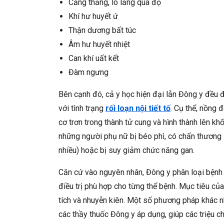
Căng thẳng, lo lắng quá độ
Khí hư huyết ứ
Thận dương bất túc
Âm hư huyết nhiệt
Can khí uất kết
Đàm ngưng
Bên cạnh đó, cả y học hiện đại lẫn Đông y đều đ
với tình trạng
rối loạn nội tiết tố
. Cụ thể, nồng 
cơ trơn trong thành tử cung và hình thành lên k
những người phụ nữ bị béo phì, có chấn thương l
nhiều) hoặc bị suy giảm chức năng gan.
Căn cứ vào nguyên nhân, Đông y phân loại bệnh u
điều trị phù hợp cho từng thể bệnh. Mục tiêu của đ
tích và nhuyễn kiên. Một số phương pháp khác 
các thầy thuốc Đông y áp dụng, giúp các triệu 