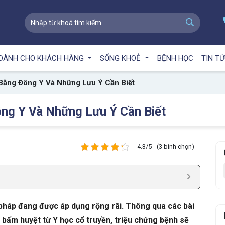
DÀNH CHO KHÁCH HÀNG
SỐNG KHOẺ
BỆNH HỌC
TIN T
 Bằng Đông Y Và Những Lưu Ý Cần Biết
ông Y Và Những Lưu Ý Cần Biết
4.3/5 - (3 bình chọn)
 pháp đang được áp dụng rộng rãi. Thông qua các bài
 bấm huyệt từ Y học cổ truyền, triệu chứng bệnh sẽ