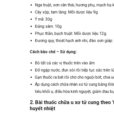
Nga truật, sơn cân thái, hương phụ, mạch hạ k
Cây xộp, tam lăng: Mỗi dược liệu 9g.
Ý mễ: 30g
Đảng sâm: 10g
Phục thần, bạch truật: Mỗi dược liệu 12g.
Đương quy, thoát hạch anh nhi, đào sơn giáp:
Cách bào chế – Sử dụng:
Bỏ tất cả các vị thuốc trên vào ấm
Đổ ngập nước, đun sôi rồi tiếp tục sắc trên
Gạn thuốc ra bát rồi chờ cho nguội bớt, chia 
Áp dụng cách chữa nhân xơ tử cung bằng Đông
tiêu khối u, điều hòa kinh nguyệt, giảm đau b
2. Bài thuốc chữa u xơ tử cung theo
huyết nhiệt