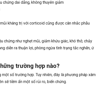
riệu chứng dai dẳng, không thuyên giảm
i
 mũi kháng trị với corticoid cũng được cân nhắc phẫu
ệu chứng như nghẹt mũi, giảm khứu giác, khó thở, chảy
g diễn ra thuận lợi, phòng ngừa tình trạng tắc nghẽn, ứ
 những trường hợp nào?
ng một số trường hợp. Tuy nhiên, đây là phương pháp xâm
ên sẽ tiềm ẩn một số rủi ro, biến chứng.