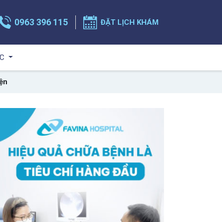
0963 396 115
ĐẶT LỊCH KHÁM
ỨC
ện