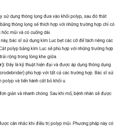
y sử dụng thòng lọng đưa vào khối polyp, sau đó thắt
 bằng thòng lọng sẽ thích hợp với những trường hợp chỉ có
c hốc mũi và có cuống dài.
 này, bác sĩ sử dụng kìm Luc bẹt các cỡ để tách riêng các
 Cắt polyp bằng kìm Luc sẽ phù hợp với những trường hợp
rải rộng trong lòng khe giữa.
r):
Đây là kỹ thuật hiện đại và được áp dụng thông dụng
icrodebrider) phù hợp với tất cả các trường hợp. Bác sĩ sử
 polyp và tiến hành cắt bỏ khối u.
á đơn giản và nhanh chóng. Sau khi mổ, bệnh nhân sẽ được
ược cân nhắc khi điều trị polyp mũi. Phương pháp này có