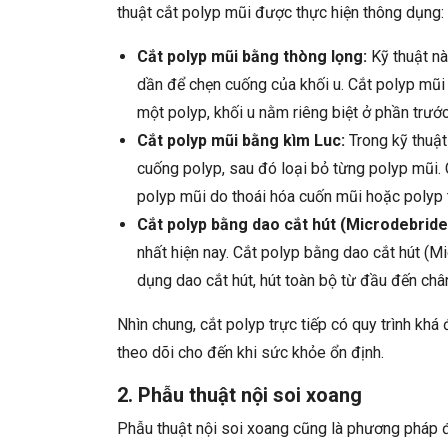
thuật cắt polyp mũi được thực hiện thông dụng:
Cắt polyp mũi bằng thòng lọng:
Kỹ thuật nà
dần để chẹn cuống của khối u. Cắt polyp mũi
một polyp, khối u nằm riêng biệt ở phần trướ
Cắt polyp mũi bằng kìm Luc:
Trong kỹ thuật
cuống polyp, sau đó loại bỏ từng polyp mũi.
polyp mũi do thoái hóa cuốn mũi hoặc polyp t
Cắt polyp bằng dao cắt hút (Microdebride
nhất hiện nay. Cắt polyp bằng dao cắt hút (M
dụng dao cắt hút, hút toàn bộ từ đầu đến chân
Nhìn chung, cắt polyp trực tiếp có quy trình kh
theo dõi cho đến khi sức khỏe ổn định.
2. Phẫu thuật nội soi xoang
Phẫu thuật nội soi xoang cũng là phương pháp đ