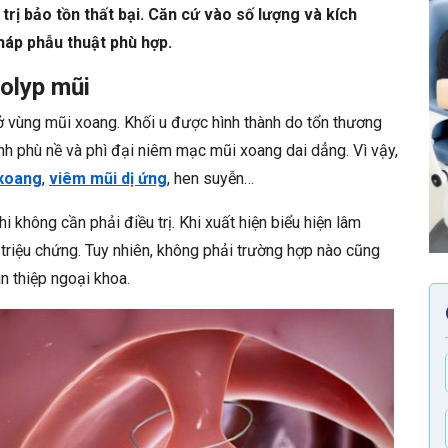
rị bảo tồn thất bại. Căn cứ vào số lượng và kích
háp phẫu thuật phù hợp.
olyp mũi
ở vùng mũi xoang. Khối u được hình thành do tổn thương
nh phù nề và phì đại niêm mạc mũi xoang dai dẳng. Vì vậy,
xoang
,
viêm mũi dị ứng
, hen suyễn…
i không cần phải điều trị. Khi xuất hiện biểu hiện lâm
triệu chứng. Tuy nhiên, không phải trường hợp nào cũng
an thiệp ngoại khoa.