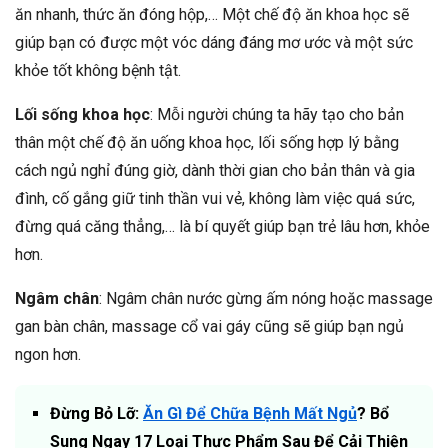
ăn nhanh, thức ăn đóng hộp,… Một chế độ ăn khoa học sẽ
giúp bạn có được một vóc dáng đáng mơ ước và một sức
khỏe tốt không bệnh tật.
Lối sống khoa học
: Mỗi người chúng ta hãy tạo cho bản
thân một chế độ ăn uống khoa học, lối sống hợp lý bằng
cách ngủ nghỉ đúng giờ, dành thời gian cho bản thân và gia
đình, cố gắng giữ tinh thần vui vẻ, không làm việc quá sức,
đừng quá căng thẳng,… là bí quyết giúp bạn trẻ lâu hơn, khỏe
hơn.
Ngâm chân
: Ngâm chân nước gừng ấm nóng hoặc massage
gan bàn chân, massage cổ vai gáy cũng sẽ giúp bạn ngủ
ngon hơn.
Đừng Bỏ Lỡ:
Ăn Gì Để Chữa Bệnh Mất Ngủ
? Bổ
Sung Ngay 17 Loại Thực Phẩm Sau Để Cải Thiện