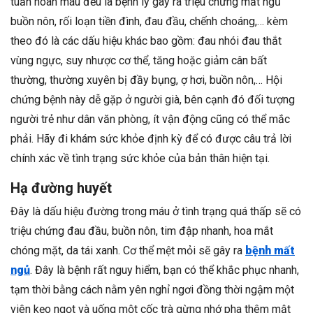
tuần hoàn máu đều là bệnh lý gây ra triệu chứng mất ngủ
buồn nôn, rối loạn tiền đình, đau đầu, chếnh choáng,… kèm
theo đó là các dấu hiệu khác bao gồm: đau nhói đau thắt
vùng ngực, suy nhược cơ thể, tăng hoặc giảm cân bất
thường, thường xuyên bị đầy bụng, ợ hơi, buồn nôn,… Hội
chứng bệnh này dễ gặp ở người già, bên cạnh đó đối tượng
người trẻ như dân văn phòng, ít vận động cũng có thể mắc
phải. Hãy đi khám sức khỏe định kỳ để có được câu trả lời
chính xác về tình trạng sức khỏe của bản thân hiện tại.
Hạ đường huyết
Đây là dấu hiệu đường trong máu ở tình trạng quá thấp sẽ có
triệu chứng đau đầu, buồn nôn, tim đập nhanh, hoa mắt
chóng mặt, da tái xanh. Cơ thể mệt mỏi sẽ gây ra
bệnh mất
ngủ
. Đây là bệnh rất nguy hiểm, bạn có thể khắc phục nhanh,
tạm thời bằng cách nằm yên nghỉ ngơi đồng thời ngậm một
viên kẹo ngọt và uống một cốc trà gừng nhớ pha thêm mật