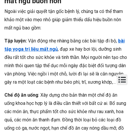
mất ngủ buồn nôn
Ngoài việc giải quyết tận gốc bệnh lý, chúng ta có thể tham
khảo một vào mẹo nhỏ giúp giảm thiểu dấu hiệu buồn nôn
mất ngủ bao gồm:
Tập luyện:
Vận động nhẹ nhàng bằng các bài tập đi bộ,
bài
tập yoga trị liệu mất ngủ
, đạp xe hay bơi lội, dưỡng sinh
đều rất tốt cho sức khỏe và tinh thần. Mọi người nên tạo cho
mình thói quen tập thể dục mỗi ngày đặc biệt đối tượng dân
văn phòng. Việc ngồi ì một chỗ, lười đi lại sẽ là căn nguyên
gây ra một loạt các bệnh như béo phì, trĩ, xương khớp,…
Chế độ ăn uống
: Xây dựng cho bản thân một chế độ ăn
uống khoa học hợp lý là điều cần thiết với bất cứ ai. Bổ sung
các món ăn, thực phẩm tốt cho sức khỏe như rau xanh, hoa
quả, các món ăn thanh đạm. Đồng thời loại bỏ các loại đồ
uống có ga, nước ngọt, hạn chế đồ ăn cay nóng dầu mỡ, đồ