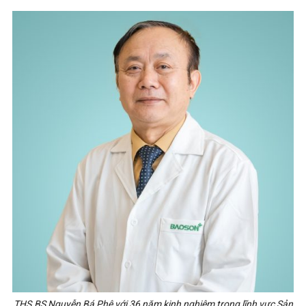
THS.BS Nguyễn Bá Phê với 36 năm kinh nghiệm trong lĩnh vực Sản