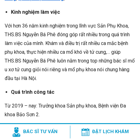
Kinh nghiệm làm việc
Với hơn 36 năm kinh nghiệm trong lĩnh vực Sản Phụ Khoa,
THS.BS Nguyễn Bá Phê đóng góp rất nhiều trong quá trình
làm việc của mình. Khám và điều trị rất nhiều ca mắc bệnh
phụ khoa, thực hiện nhiều ca mổ khó về tử cung,… giúp
THS.BS Nguyễn Bá Phê luôn nằm trong top những bác sĩ mổ
u xơ tử cung giỏi nói riêng và mổ phụ khoa nói chung hàng
đầu tại Hà Nội.
Quá trình công tác
Từ 2019 – nay: Trưởng khoa Sản phụ khoa, Bệnh viện Đa
khoa Bảo Sơn 2.
Hiện tại: Nguyên Phó trưởng Khoa Phụ ngoại, Bệnh viện Phụ
BÁC SĨ TƯ VẤN
ĐẶT LỊCH KHÁM
sản Trung ương.