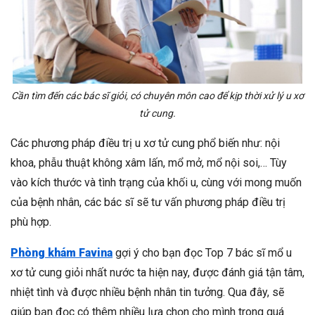
Cần tìm đến các bác sĩ giỏi, có chuyên môn cao để kịp thời xử lý u xơ
tử cung.
Các phương pháp điều trị u xơ tử cung phổ biến như: nội
khoa, phẫu thuật không xâm lấn, mổ mở, mổ nội soi,… Tùy
vào kích thước và tình trạng của khối u, cùng với mong muốn
của bệnh nhân, các bác sĩ sẽ tư vấn phương pháp điều trị
phù hợp.
Phòng khám Favina
gợi ý cho bạn đọc Top 7 bác sĩ mổ u
xơ tử cung giỏi nhất nước ta hiện nay, được đánh giá tận tâm,
nhiệt tình và được nhiều bệnh nhân tin tưởng. Qua đây, sẽ
giúp bạn đọc có thêm nhiều lựa chọn cho mình trong quá