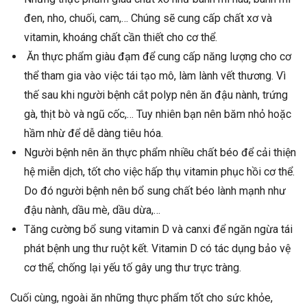
đen, nho, chuối, cam,… Chúng sẽ cung cấp chất xơ và
vitamin, khoáng chất cần thiết cho cơ thể.
Ăn thực phẩm giàu đạm để cung cấp năng lượng cho cơ
thể tham gia vào việc tái tạo mô, làm lành vết thương. Vì
thế sau khi người bệnh cắt polyp nên ăn đậu nành, trứng
gà, thịt bò và ngũ cốc,… Tuy nhiên bạn nên băm nhỏ hoặc
hầm nhừ để dễ dàng tiêu hóa.
Người bệnh nên ăn thực phẩm nhiều chất béo để cải thiện
hệ miễn dịch, tốt cho việc hấp thụ vitamin phục hồi cơ thể.
Do đó người bệnh nên bổ sung chất béo lành mạnh như
đậu nành, dầu mè, dầu dừa,…
Tăng cường bổ sung vitamin D và canxi để ngăn ngừa tái
phát bệnh ung thư ruột kết. Vitamin D có tác dụng bảo vệ
cơ thể, chống lại yếu tố gây ung thư trực tràng.
Cuối cùng, ngoài ăn những thực phẩm tốt cho sức khỏe,