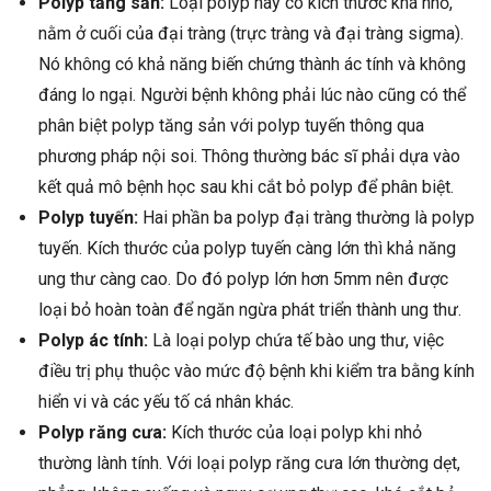
Polyp tăng sản:
Loại polyp này có kích thước khá nhỏ,
nằm ở cuối của đại tràng (trực tràng và đại tràng sigma).
Nó không có khả năng biến chứng thành ác tính và không
đáng lo ngại. Người bệnh không phải lúc nào cũng có thể
phân biệt polyp tăng sản với polyp tuyến thông qua
phương pháp nội soi. Thông thường bác sĩ phải dựa vào
kết quả mô bệnh học sau khi cắt bỏ polyp để phân biệt.
Polyp tuyến:
Hai phần ba polyp đại tràng thường là polyp
tuyến. Kích thước của polyp tuyến càng lớn thì khả năng
ung thư càng cao. Do đó polyp lớn hơn 5mm nên được
loại bỏ hoàn toàn để ngăn ngừa phát triển thành ung thư.
Polyp ác tính:
Là loại polyp chứa tế bào ung thư, việc
điều trị phụ thuộc vào mức độ bệnh khi kiểm tra bằng kính
hiển vi và các yếu tố cá nhân khác.
Polyp răng cưa:
Kích thước của loại polyp khi nhỏ
thường lành tính. Với loại polyp răng cưa lớn thường dẹt,