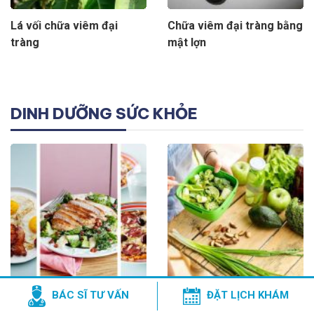
Lá vối chữa viêm đại
Chữa viêm đại tràng bằng
tràng
mật lợn
DINH DƯỠNG SỨC KHỎE
BÁC SĨ TƯ VẤN
ĐẶT LỊCH KHÁM
Viêm Đại Tràng Nên Ăn Gì
Hội chứng ruột kích thích
nên ăn gì