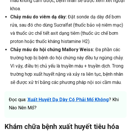
máu không cầm được, bệnh nhân sẽ được xem xét ngoại
khoa.
Chảy máu do viêm dạ dày:
Đặt sonde dạ dày để bơm
rửa, sau đó cho dùng Sucralfat (thuốc bảo vệ niêm mạc)
và thuốc ức chế tiết axit dạng tiêm (thuốc ức chế bơm
proton hoặc thuốc kháng histamine H2).
Chảy máu do hội chứng Mallory Weiss:
Đa phần các
trường hợp bị bệnh do hội chứng này đều tự ngừng chảy.
Vì vậy, điều trị chủ yếu là truyền máu + truyền dịch. Trong
trường hợp xuất huyết nặng và xảy ra liên tục, bệnh nhân
sẽ được xử trí bằng các phương pháp nội soi cầm máu.
Đọc qua:
Xuất Huyết Dạ Dày Có Phải Mổ Không
? Khi
Nào Nên Mổ?
Khám chữa bệnh xuất huyết tiêu hóa