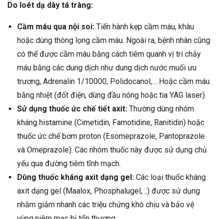
Do loét dạ dày tá tràng:
Cầm máu qua nội soi:
Tiến hành kẹp cầm máu, khâu
hoặc dùng thòng lọng cầm máu. Ngoài ra, bệnh nhân cũng
có thể được cầm máu bằng cách tiêm quanh vị trí chảy
máu bằng các dung dịch như dung dịch nước muối ưu
trương, Adrenalin 1/10000, Polidocanol,… Hoặc cầm máu
bằng nhiệt (đốt điện, dùng đầu nóng hoặc tia YAG laser).
Sử dụng thuốc ức chế tiết axit:
Thường dùng nhóm
kháng histamine (Cimetidin, Famotidine, Ranitidin) hoặc
thuốc ức chế bơm proton (Esomeprazole, Pantoprazole
và Omeprazole). Các nhóm thuốc này được sử dụng chủ
yếu qua đường tiêm tĩnh mạch.
Dùng thuốc kháng axit dạng gel:
Các loại thuốc kháng
axit dạng gel (Maalox, Phosphalugel,…) được sử dụng
nhằm giảm nhanh các triệu chứng khó chịu và bảo vệ
vùng niêm mạc bị tổn thương.