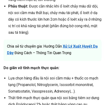
Phẫu thuật:
Được cần nhắc khi ổ loét chảy máu dữ dội,
nội soi cầm máu thất bại, chảy máu tái phát, ổ loét ở dạ
dày có kích thước lớn hơn 2cm hoặc ổ loét xảy ra ở những
vị trí có khả năng tái phát (phần đứng bờ cong nhỏ, mặt
sau tá tràng).
Chia sẻ từ chuyên gia: Hướng Dẫn
Xử Lý Xuất Huyết Dạ
Dày
Đúng Cách – Thông Tin Quan Trọng
Do giãn vỡ tĩnh mạch thực quản:
Lựa chọn hàng đầu là nội soi cầm máu + thuốc co mạch
tạng (Propanolol, Nitroglycerin, Isosorbit mononitrat,
Somatostatin, Vasopressin, Adrenoxyl,…).
Thắt tĩnh mạch thực quản qua nội soi bằng tiêm xơ dung
dịch Polidocanol 2% hoặc thắt bằng vòng cao su.