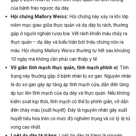
của bệnh trào ngược dạ dày.
Hội chứng Mallory Weiss:
Hội chứng này xảy ra khi lớp
niêm mạc giao giữa thực quản và dạ dày bị rách, thường
gặp ở người nghiện rượu bia. Vết rách khiến máu chảy ra
thực quản – dạ dày và biểu hiện bởi triệu chứng nôn ra
máu. Hội chứng Mallory Weiss thường tự hết sau khoảng
10 ngày mà không cần phải can thiệp y tế.
Vỡ giãn tĩnh mạch thực quản, tĩnh mạch phình vị:
Tình
trạng này thường gặp ở bệnh nhân bị xơ gan. Nguyên nhân
là do xơ gan gây áp tăng áp tĩnh mạch cửa, dẫn đến tăng
áp lực lên tĩnh mạch của dạ dày và thực quản. Nếu không
kiểm soát kịp thời, tĩnh mạch có thể bị phình giãn, vỡ dẫn
đến chảy máu (xuất huyết). Đây là nguyên nhân gây xuất
huyết tiêu hóa trên có mức độ nghiêm trọng và có tỷ lệ tử
vong cao nhất.
Loét dạ dày tá tràng:
Loét dạ dày tá tràng là nguyên