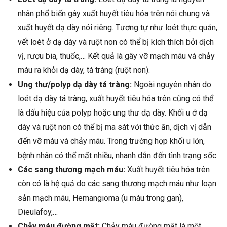
nhân phổ biến gây xuất huyết tiêu hóa trên nói chung và
xuất huyết dạ dày nói riêng. Tương tự như loét thực quản,
vết loét ở dạ dày và ruột non có thể bị kích thích bởi dịch
vị, rượu bia, thuốc,… Kết quả là gây vỡ mạch máu và chảy
máu ra khỏi dạ dày, tá tràng (ruột non).
Ung thư/polyp dạ dày tá tràng:
Ngoài nguyên nhân do
loét dạ dày tá tràng, xuất huyết tiêu hóa trên cũng có thể
là dấu hiệu của polyp hoặc ung thư dạ dày. Khối u ở dạ
dày và ruột non có thể bị ma sát với thức ăn, dịch vị dẫn
đến vỡ máu và chảy máu. Trong trường hợp khối u lớn,
bệnh nhân có thể mất nhiều, nhanh dẫn đến tình trạng sốc.
Các sang thương mạch máu:
Xuất huyết tiêu hóa trên
còn có là hệ quả do các sang thương mạch máu như loạn
sản mạch máu, Hemangioma (u máu trong gan),
Dieulafoy,…
Chảy máu đường mật:
Chảy máu đường mật là một