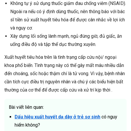
Không tự ý sử dụng thuốc giảm đau chống viêm (NSAID).
Ngoài ra nếu có ý định dùng thuốc, nên thông báo với bác
sĩ tiền sử xuất huyết tiêu hóa để được cân nhắc về lợi ích
và nguy cơ.
Xây dựng lối sống lành mạnh, ngủ đúng giờ, đủ giấc, ăn
uống điều độ và tập thể dục thường xuyên.
Xuất huyết tiêu hóa trên là tình trạng cấp cứu nội/ ngoại
khoa phổ biến. Tình trạng này có thể gây mất máu nhiều dẫn
đến choáng, sốc hoặc thậm chí là tử vong. Vì vậy, bệnh nhân
cần tích cực điều trị nguyên nhân và chú ý các biểu hiện bất
thường của cơ thể để được cấp cứu và xử trí kịp thời .
Bài viết liên quan:
Dấu hiệu xuất huyết dạ dày ở trẻ sơ sinh
có nguy
hiểm không?