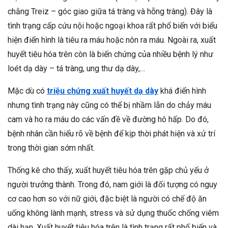
chằng Treiz – góc giao giữa tá tràng và hỗng tràng). Đây là
tình trạng cấp cứu nội hoặc ngoại khoa rất phổ biến với biểu
hiện điển hình là tiêu ra máu hoặc nôn ra máu. Ngoài ra, xuất
huyết tiêu hóa trên còn là biến chứng của nhiều bệnh lý như
loét dạ dày – tá tràng, ung thư dạ dày,…
Mặc dù có
triệu chứng xuất huyết dạ dày
khá điển hình
nhưng tình trạng này cũng có thể bị nhầm lẫn do chảy máu
cam và ho ra máu do các vấn đề về đường hô hấp. Do đó,
bệnh nhân cần hiểu rõ về bệnh để kịp thời phát hiện và xử trí
trong thời gian sớm nhất.
Thống kê cho thấy, xuất huyết tiêu hóa trên gặp chủ yếu ở
người trưởng thành. Trong đó, nam giới là đối tượng có nguy
cơ cao hơn so với nữ giới, đặc biệt là người có chế độ ăn
uống không lành mạnh, stress và sử dụng thuốc chống viêm
dài hạn. Xuất huyết tiêu hóa trên là tình trạng rất phổ biến và