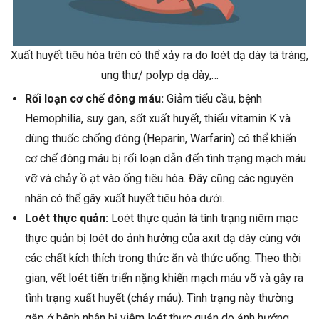
Xuất huyết tiêu hóa trên có thể xảy ra do loét dạ dày tá tràng,
ung thư/ polyp dạ dày,…
Rối loạn cơ chế đông máu:
Giảm tiểu cầu, bệnh
Hemophilia, suy gan, sốt xuất huyết, thiếu vitamin K và
dùng thuốc chống đông (Heparin, Warfarin) có thể khiến
cơ chế đông máu bị rối loạn dẫn đến tình trạng mạch máu
vỡ và chảy ồ ạt vào ống tiêu hóa. Đây cũng các nguyên
nhân có thể gây xuất huyết tiêu hóa dưới.
Loét thực quản:
Loét thực quản là tình trạng niêm mạc
thực quản bị loét do ảnh hưởng của axit dạ dày cùng với
các chất kích thích trong thức ăn và thức uống. Theo thời
gian, vết loét tiến triển nặng khiến mạch máu vỡ và gây ra
tình trạng xuất huyết (chảy máu). Tình trạng này thường
gặp ở bệnh nhân bị viêm loét thực quản do ảnh hưởng