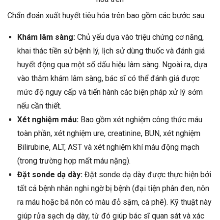
Chẩn đoán xuất huyết tiêu hóa trên bao gồm các bước sau:
Khám lâm sàng:
Chủ yếu dựa vào triệu chứng cơ năng,
khai thác tiền sử bệnh lý, lịch sử dùng thuốc và đánh giá
huyết động qua một số dấu hiệu lâm sàng. Ngoài ra, dựa
vào thăm khám lâm sàng, bác sĩ có thể đánh giá được
mức độ nguy cấp và tiến hành các biện pháp xử lý sớm
nếu cần thiết.
Xét nghiệm máu:
Bao gồm xét nghiệm công thức máu
toàn phần, xét nghiệm ure, creatinine, BUN, xét nghiệm
Bilirubine, ALT, AST và xét nghiệm khí máu động mạch
(trong trường hợp mất máu nặng).
Đặt sonde dạ dày:
Đặt sonde dạ dày được thực hiện bởi
tất cả bệnh nhân nghi ngờ bị bệnh (đại tiện phân đen, nôn
ra máu hoặc bã nôn có màu đỏ sậm, cà phê). Kỹ thuật này
giúp rửa sạch dạ dày, từ đó giúp bác sĩ quan sát và xác