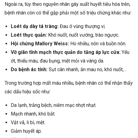
Ngoài ra, tùy theo nguyên nhân gây xuất huyết tiêu hóa trên,
bệnh nhân còn có thể gặp phải một số triệu chứng khác như:
Loét dạ dày tá tràng:
Đau ở vùng thượng vị.
Loét thực quản:
Khó nuốt, nuốt vướng, trào ngược.
Hội chứng Mallory Weiss:
Ho nhiều, nôn và buồn nôn.
Vỡ giãn tĩnh mạch thực quản do tăng áp lực cửa:
Yếu
ớt, thiếu máu, đau bụng, mệt mỏi và vàng da.
Do bệnh ác tính:
Sụt cân nhanh, ăn mau no, khó nuốt,…
Trong trường hợp mất máu nhiều, bệnh nhân có thể nhận thấy
các dấu hiệu sốc như:
Da lạnh, trắng bệch, niêm mạc nhợt nhạt.
Mạch nhanh, khó bắt.
Vật vã, li bì, mệt.
Giảm huyết áp.