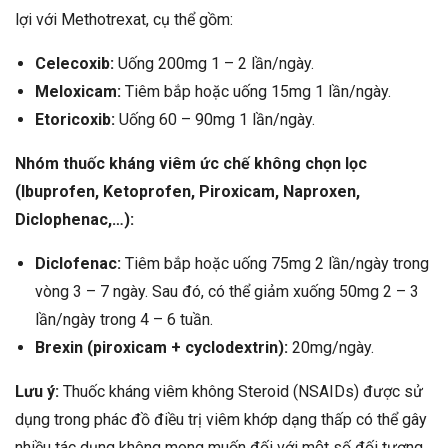
lợi với Methotrexat, cụ thể gồm:
Celecoxib:
Uống 200mg 1 – 2 lần/ngày.
Meloxicam:
Tiêm bắp hoặc uống 15mg 1 lần/ngày.
Etoricoxib:
Uống 60 – 90mg 1 lần/ngày.
Nhóm thuốc kháng viêm ức chế không chọn lọc
(Ibuprofen, Ketoprofen, Piroxicam, Naproxen,
Diclophenac,…):
Diclofenac:
Tiêm bắp hoặc uống 75mg 2 lần/ngày trong
vòng 3 – 7 ngày. Sau đó, có thể giảm xuống 50mg 2 – 3
lần/ngày trong 4 – 6 tuần.
Brexin (piroxicam + cyclodextrin):
20mg/ngày.
Lưu ý:
Thuốc kháng viêm không Steroid (NSAIDs) được sử
dụng trong phác đồ điều trị viêm khớp dạng thấp có thể gây
nhiều tác dụng không mong muốn đối với một số đối tượng