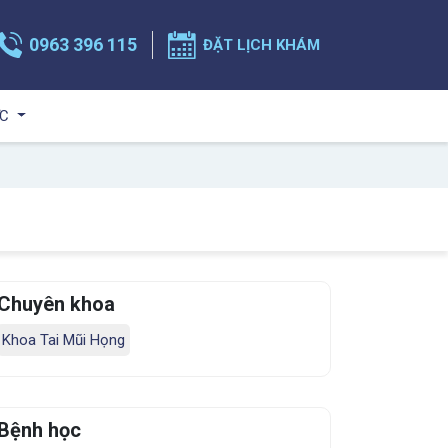
0963 396 115
ĐẶT LỊCH KHÁM
ỨC
Chuyên khoa
Khoa Tai Mũi Họng
Bệnh học