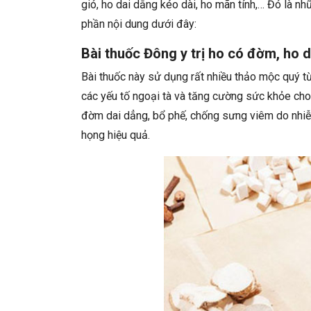
gió, ho dai dẳng kéo dài, ho mãn tính,… Đó là n
phần nội dung dưới đây:
Bài thuốc Đông y trị ho có đờm, ho d
Bài thuốc này sử dụng rất nhiều thảo mộc quý từ 
các yếu tố ngoại tà và tăng cường sức khỏe cho
đờm dai dẳng, bổ phế, chống sưng viêm do nhi
họng hiệu quả.