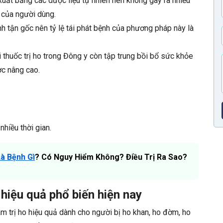
uất bằng các dược liệu tự nhiên nên không gây ra nhiều
 của người dùng.
h tận gốc nên tỷ lệ tái phát bệnh của phương pháp này là
ài thuốc trị ho trong Đông y còn tập trung bồi bổ sức khỏe
c nâng cao.
hiều thời gian.
à Bệnh Gì
? Có Nguy Hiểm Không? Điều Trị Ra Sao?
 hiệu quả phổ biến hiện nay
nam trị ho hiệu quả dành cho người bị ho khan, ho đờm, ho