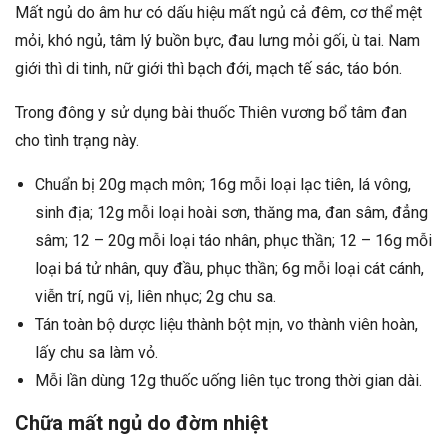
Mất ngủ do âm hư có dấu hiệu mất ngủ cả đêm, cơ thể mệt
mỏi, khó ngủ, tâm lý buồn bực, đau lưng mỏi gối, ù tai. Nam
giới thì di tinh, nữ giới thì bạch đới, mạch tế sác, táo bón.
Trong đông y sử dụng bài thuốc Thiên vương bổ tâm đan
cho tình trạng này.
Chuẩn bị 20g mạch môn; 16g mỗi loại lạc tiên, lá vông,
sinh địa; 12g mỗi loại hoài sơn, thăng ma, đan sâm, đẳng
sâm; 12 – 20g mỗi loại táo nhân, phục thần; 12 – 16g mỗi
loại bá tử nhân, quy đầu, phục thần; 6g mỗi loại cát cánh,
viễn trí, ngũ vị, liên nhục; 2g chu sa.
Tán toàn bộ dược liệu thành bột mịn, vo thành viên hoàn,
lấy chu sa làm vỏ.
Mỗi lần dùng 12g thuốc uống liên tục trong thời gian dài.
Chữa mất ngủ do đờm nhiệt