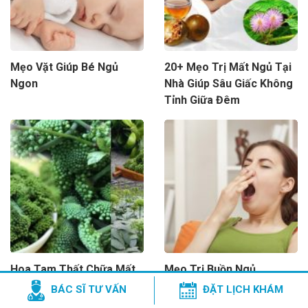
Mẹo Vặt Giúp Bé Ngủ
20+ Mẹo Trị Mất Ngủ Tại
Ngon
Nhà Giúp Sâu Giấc Không
Tỉnh Giữa Đêm
Hoa Tam Thất Chữa Mất
Mẹo Trị Buồn Ngủ
Ngủ
BÁC SĨ TƯ VẤN
ĐẶT LỊCH KHÁM