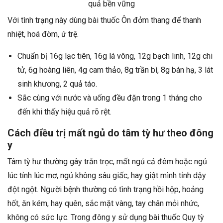
quả bền vững
Với tình trạng này dùng bài thuốc Ôn đởm thang để thanh
nhiệt, hoá đờm, ứ trệ.
Chuẩn bị 16g lạc tiên, 16g lá vông, 12g bạch linh, 12g chi
tử, 6g hoàng liên, 4g cam thảo, 8g trần bì, 8g bán hạ, 3 lát
sinh khương, 2 quả táo.
Sắc cùng với nước và uống đều đặn trong 1 tháng cho
đến khi thấy hiệu quả rõ rệt.
Cách điều trị mất ngủ do tâm tỳ hư theo đông
y
Tâm tỳ hư thường gây trằn trọc, mất ngủ cả đêm hoặc ngủ
lúc tỉnh lúc mơ, ngủ không sâu giấc, hay giật mình tỉnh dậy
đột ngột. Người bệnh thường có tình trạng hồi hộp, hoảng
hốt, ăn kém, hay quên, sắc mặt vàng, tay chân mỏi nhức,
không có sức lực. Trong đông y sử dụng bài thuốc Quy tỳ