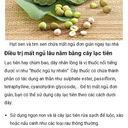
Hạt sen và tim sen chữa mất ngủ đơn giản ngay tại nhà
Điều trị mất ngủ lâu năm bằng cây lạc tiên
Lạc tiên hay chùm bao, dây nhãn lồng là vị thuốc nổi tiếng
được ví như “thuốc ngủ tự nhiên”. Cây thuốc có chứa thành
phần có tác dụng an thần như sulphate ester, passiflorin,
tetraphylline, cyanohydrin glycoside,… Để trị mất ngủ đơn
giản, bạn có thể sử dụng cây lạc tiên theo các cách dưới
đây:
Sử dụng ngọn non và lá cây lạc tiên rửa sạch để luộc, xào
hoặc nấu canh như các loại rau thông thường.