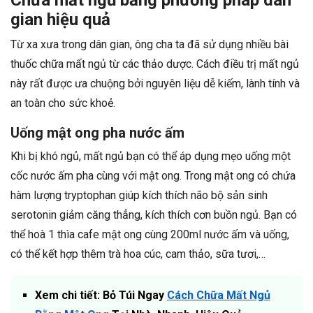
Chữa mất ngủ bằng phương pháp dân
gian hiệu quả
Từ xa xưa trong dân gian, ông cha ta đã sử dụng nhiều bài
thuốc chữa mất ngủ từ các thảo dược. Cách điều trị mất ngủ
này rất được ưa chuộng bởi nguyên liệu dễ kiếm, lành tính và
an toàn cho sức khoẻ.
Uống mật ong pha nước ấm
Khi bị khó ngủ, mất ngủ bạn có thể áp dụng mẹo uống một
cốc nước ấm pha cùng với mật ong. Trong mật ong có chứa
hàm lượng tryptophan giúp kích thích não bộ sản sinh
serotonin giảm căng thẳng, kích thích cơn buồn ngủ. Bạn có
thể hoà 1 thìa cafe mật ong cùng 200ml nước ấm và uống,
có thể kết hợp thêm trà hoa cúc, cam thảo, sữa tươi,…
Xem chi tiết: Bỏ Túi Ngay
Cách Chữa Mất Ngủ