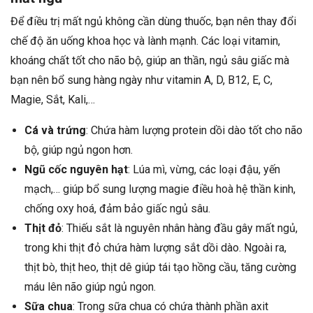
Để điều trị mất ngủ không cần dùng thuốc, bạn nên thay đổi
chế độ ăn uống khoa học và lành mạnh. Các loại vitamin,
khoáng chất tốt cho não bộ, giúp an thần, ngủ sâu giấc mà
bạn nên bổ sung hàng ngày như vitamin A, D, B12, E, C,
Magie, Sắt, Kali,…
Cá và trứng
: Chứa hàm lượng protein dồi dào tốt cho não
bộ, giúp ngủ ngon hơn.
Ngũ cốc nguyên hạt
: Lúa mì, vừng, các loại đậu, yến
mạch,… giúp bổ sung lượng magie điều hoà hệ thần kinh,
chống oxy hoá, đảm bảo giấc ngủ sâu.
Thịt đỏ
: Thiếu sắt là nguyên nhân hàng đầu gây mất ngủ,
trong khi thịt đỏ chứa hàm lượng sắt dồi dào. Ngoài ra,
thịt bò, thịt heo, thịt dê giúp tái tạo hồng cầu, tăng cường
máu lên não giúp ngủ ngon.
Sữa chua
: Trong sữa chua có chứa thành phần axit