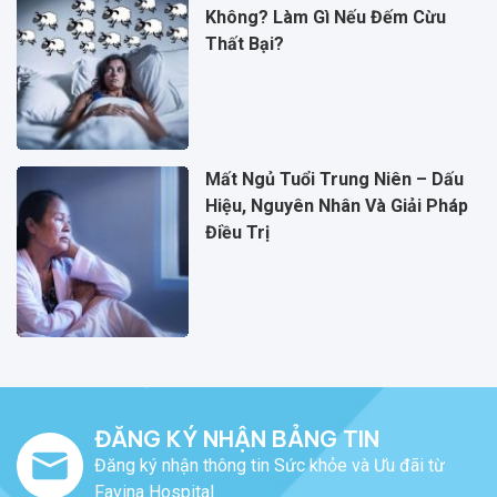
Không? Làm Gì Nếu Đếm Cừu
Thất Bại?
Mất Ngủ Tuổi Trung Niên – Dấu
Hiệu, Nguyên Nhân Và Giải Pháp
Điều Trị
ĐĂNG KÝ NHẬN BẢNG TIN
Đăng ký nhận thông tin Sức khỏe và Ưu đãi từ
Favina Hospital