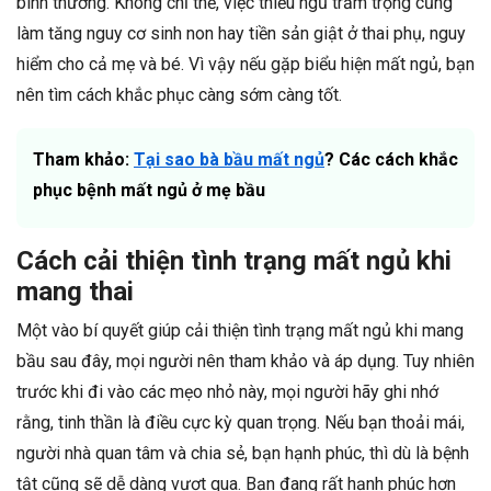
bình thường. Không chỉ thế, việc thiếu ngủ trầm trọng cũng
làm tăng nguy cơ sinh non hay tiền sản giật ở thai phụ, nguy
hiểm cho cả mẹ và bé. Vì vậy nếu gặp biểu hiện mất ngủ, bạn
nên tìm cách khắc phục càng sớm càng tốt.
Tham khảo:
Tại sao bà bầu mất ngủ
? Các cách khắc
phục bệnh mất ngủ ở mẹ bầu
Cách cải thiện tình trạng mất ngủ khi
mang thai
Một vào bí quyết giúp cải thiện tình trạng mất ngủ khi mang
bầu sau đây, mọi người nên tham khảo và áp dụng. Tuy nhiên
trước khi đi vào các mẹo nhỏ này, mọi người hãy ghi nhớ
rằng, tinh thần là điều cực kỳ quan trọng. Nếu bạn thoải mái,
người nhà quan tâm và chia sẻ, bạn hạnh phúc, thì dù là bệnh
tật cũng sẽ dễ dàng vượt qua. Bạn đang rất hạnh phúc hơn