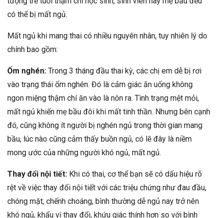
tượng trẻ tuổi thậm chí học sinh, sinh viên hay mẹ bầu đều
có thể bị mất ngủ.
Mất ngủ khi mang thai có nhiều nguyên nhân, tuy nhiên lý do
chính bao gồm:
Ốm nghén:
Trong 3 tháng đầu thai kỳ, các chị em dễ bị rơi
vào trạng thái ốm nghén. Đó là cảm giác ăn uống không
ngon miệng thậm chí ăn vào là nôn ra. Tình trạng mệt mỏi,
mất ngủ khiến mẹ bầu đôi khi mất tinh thần. Nhưng bên cạnh
đó, cũng không ít người bị nghén ngủ trong thời gian mang
bầu, lúc nào cũng cảm thấy buồn ngủ, có lẽ đây là niềm
mong ước của những người khó ngủ, mất ngủ.
Thay đổi nội tiết:
Khi có thai, cơ thể bạn sẽ có dấu hiệu rõ
rệt về việc thay đổi nội tiết với các triệu chứng như đau đầu,
chóng mặt, chếnh choáng, bình thường dễ ngủ nay trở nên
khó ngủ, khẩu vị thay đổi, khứu giác thính hơn so với bình