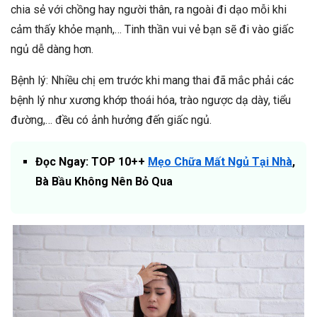
chia sẻ với chồng hay người thân, ra ngoài đi dạo mỗi khi
cảm thấy khỏe mạnh,… Tinh thần vui vẻ bạn sẽ đi vào giấc
ngủ dễ dàng hơn.
Bệnh lý: Nhiều chị em trước khi mang thai đã mắc phải các
bệnh lý như xương khớp thoái hóa, trào ngược dạ dày, tiểu
đường,… đều có ảnh hưởng đến giấc ngủ.
Đọc Ngay: TOP 10++
Mẹo Chữa Mất Ngủ Tại Nhà
,
Bà Bầu Không Nên Bỏ Qua