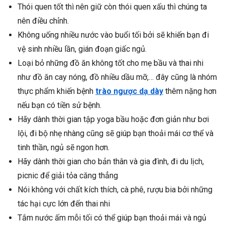
Thói quen tốt thì nên giữ còn thói quen xấu thì chúng ta
nên điều chỉnh.
Không uống nhiều nước vào buổi tối bởi sẽ khiến bạn đi
vệ sinh nhiều lần, gián đoạn giấc ngủ.
Loại bỏ những đồ ăn không tốt cho mẹ bầu và thai nhi
như đồ ăn cay nóng, đồ nhiều dầu mỡ,… đây cũng là nhóm
thực phẩm khiến bệnh
trào ngược dạ dày
thêm nặng hơn
nếu bạn có tiền sử bệnh.
Hãy dành thời gian tập yoga bầu hoặc đơn giản như bơi
lội, đi bộ nhẹ nhàng cũng sẽ giúp bạn thoải mái cơ thể và
tinh thần, ngủ sẽ ngon hơn.
Hãy dành thời gian cho bản thân và gia đình, đi du lịch,
picnic để giải tỏa căng thẳng
Nói không với chất kích thích, cà phê, rượu bia bởi những
tác hại cực lớn đến thai nhi
Tắm nước ấm mỗi tối có thể giúp bạn thoải mái và ngủ