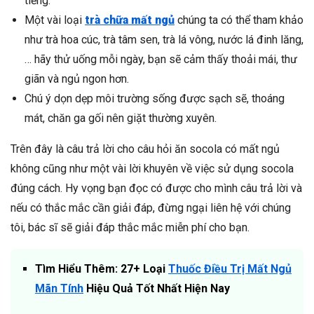
tiếng.
Một vài loại
trà chữa mất ngủ
chúng ta có thể tham khảo
như trà hoa cúc, trà tâm sen, trà lá vông, nước lá đinh lăng,
… hãy thử uống mỗi ngày, bạn sẽ cảm thấy thoải mái, thư
giãn và ngủ ngon hơn.
Chú ý dọn dẹp môi trường sống được sạch sẽ, thoáng
mát, chăn ga gối nên giặt thường xuyên.
Trên đây là câu trả lời cho câu hỏi ăn socola có mất ngủ
không cũng như một vài lời khuyên về việc sử dụng socola
đúng cách. Hy vọng bạn đọc có được cho mình câu trả lời và
nếu có thắc mắc cần giải đáp, đừng ngại liên hệ với chúng
tôi, bác sĩ sẽ giải đáp thắc mắc miễn phí cho bạn.
Tìm Hiểu Thêm: 27+ Loại
Thuốc Điều Trị Mất Ngủ
Mãn Tính
Hiệu Quả Tốt Nhất Hiện Nay