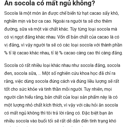
Ăn socola có mất ngủ không?
Socola là một món ăn được chế biến từ hạt cacao sấy khô,
nghiền mịn và bơ ca cao. Ngoài ra người ta sẽ cho thêm
đường, sữa và một vài chất khác. Tùy từng loại socola mà
có vị ngọt đắng khác nhau. Vốn dĩ bản chất của cacao là có
vị đắng, vì vậy người ta sẽ có các loại socola với thành phần
% tỉ lệ cacao khác nhau, tỉ lệ % cacao càng cao thì càng đắng.
Socola có rất nhiều loại khác nhau như socola đắng, socola
đen, socola sữa, … Một số nghiên cứu khoa học đã chỉ ra
rằng, việc dùng socola đúng cách và đúng liều lượng sẽ rất
tốt cho sức khỏe và tinh thần mỗi người. Tuy nhiên, mọi
người cần hiểu rằng, bản chất của loại sản phẩm này là có
một lượng nhỏ chất kích thích, vì vậy với câu hỏi ăn socola
có mất ngủ không thì tôi trả lời rằng có. Đặc biệt bạn ăn
nhiều socola vào buổi tối sẽ rất dễ dẫn đến tình trạng khó