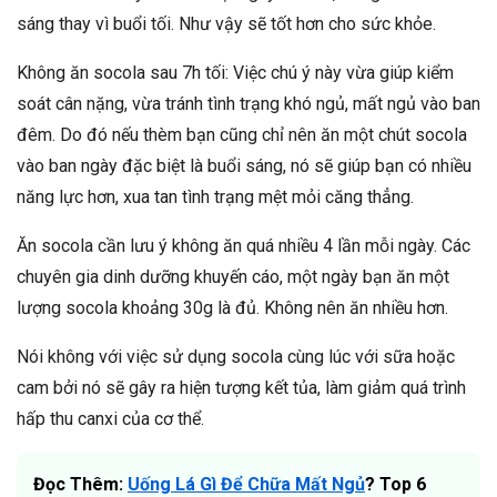
sáng thay vì buổi tối. Như vậy sẽ tốt hơn cho sức khỏe.
Không ăn socola sau 7h tối: Việc chú ý này vừa giúp kiểm
soát cân nặng, vừa tránh tình trạng khó ngủ, mất ngủ vào ban
đêm. Do đó nếu thèm bạn cũng chỉ nên ăn một chút socola
vào ban ngày đặc biệt là buổi sáng, nó sẽ giúp bạn có nhiều
năng lực hơn, xua tan tình trạng mệt mỏi căng thẳng.
Ăn socola cần lưu ý không ăn quá nhiều 4 lần mỗi ngày. Các
chuyên gia dinh dưỡng khuyến cáo, một ngày bạn ăn một
lượng socola khoảng 30g là đủ. Không nên ăn nhiều hơn.
Nói không với việc sử dụng socola cùng lúc với sữa hoặc
cam bởi nó sẽ gây ra hiện tượng kết tủa, làm giảm quá trình
hấp thu canxi của cơ thể.
Đọc Thêm:
Uống Lá Gì Để Chữa Mất Ngủ
? Top 6