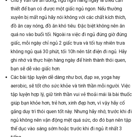
Chú ý vấn đề ăn uống, ngủ nghỉ hàng ngày là điều cần
thiết để bạn có được một giấc ngủ ngon. Nếu thường
xuyên bị mất ngủ hãy nói không với các chất kích thích,
đồ ăn cay nóng, đồ ăn khó tiêu. Đặc biệt không nên ăn
quá no vào buổi tối. Ngoài ra việc đi ngủ đúng giờ đúng
giấc, mỗi ngày chỉ ngủ 2 giấc trưa và tối tuy nhiên trưa
không ngủ quá 30 phút, tối 10h nên tắt điện đi ngủ. Hãy
ghi nhớ và thực hiện hàng ngày để hình thành thói quen,
bạn sẽ dễ vào giấc hơn.
Các bài tập luyện dễ dàng như bơi, đạp xe, yoga hay
aerobic, sẽ tốt cho sức khỏe và tinh thần mỗi người. Việc
tập luyện hợp lý, giữ tinh thần vui vẻ thoải mái là bài thuốc
giúp bạn khỏe hơn, trẻ hơn, xinh đẹp hơn, vì vậy hãy cố
gắng duy trì thói quen tốt này. Nhưng hãy nhớ, trước khi đi
ngủ không nên vận động mệt quá sức, do đó bạn nên tập
thể dục vào sáng sớm hoặc trước khi đi ngủ ít nhất 3