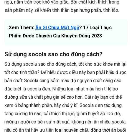
ngủ, nằm trằn trọc khó vào giấc. Bởi chất kích thích trong
sản phẩm này sẽ khiến tinh thần bạn hưng phấn, tỉnh táo.
Xem Thêm:
Ăn Gì Chữa Mất Ngủ
? 17 Loại Thực
Phẩm Được Chuyên Gia Khuyên Dùng 2023
Sử dụng socola sao cho đúng cách?
Sử dụng socola sao cho đúng cách, tốt cho sức khỏe mà lại
tốt cho tinh thần? Để hiểu được điều này bạn phải hiểu được
bản chất: Socola càng sẫm màu độ nguyên chất càng cao
đặc biệt là socola đen. Những loại nhạt màu hơn tỉ lệ bơ
đường sữa và chất phụ gia sẽ cao hơn. Cái này bạn có thể
xem ở bảng thành phần, hãy chú ý kĩ. Socola đen tác dụng
tăng cường trí não, cải thiện thị lực, giảm huyết áp. Do đó,
những người có tiền sử mất ngủ, không nên ăn nhiều socola,
nếu có ăn thì hãy ưu tiên loại nguyên chất, đồng thời ăn buổi