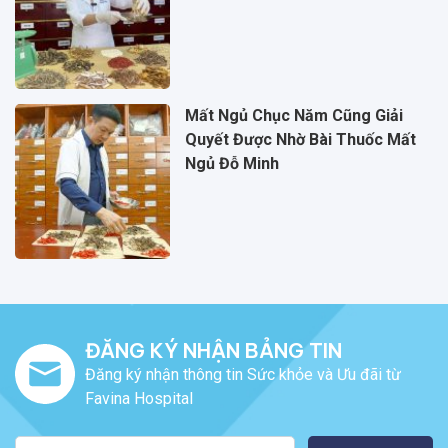
Mất Ngủ Chục Năm Cũng Giải
Quyết Được Nhờ Bài Thuốc Mất
Ngủ Đỗ Minh
ĐĂNG KÝ NHẬN BẢNG TIN
Đăng ký nhận thông tin Sức khỏe và Ưu đãi từ
Favina Hospital