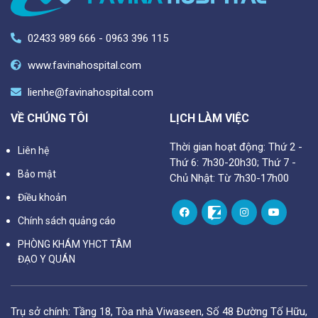
02433 989 666 - 0963 396 115
www.favinahospital.com
lienhe@favinahospital.com
VỀ CHÚNG TÔI
LỊCH LÀM VIỆC
Thời gian hoạt động: Thứ 2 -
Liên hệ
Thứ 6: 7h30-20h30; Thứ 7 -
Bảo mật
Chủ Nhật: Từ 7h30-17h00
Điều khoản
Chính sách quảng cáo
PHÒNG KHÁM YHCT TÂM
ĐẠO Y QUÁN
Trụ sở chính: Tầng 18, Tòa nhà Viwaseen, Số 48 Đường Tố Hữu,