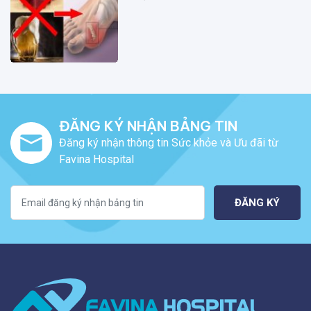
ĐĂNG KÝ NHẬN BẢNG TIN
Đăng ký nhận thông tin Sức khỏe và Ưu đãi từ
Favina Hospital
ĐĂNG KÝ