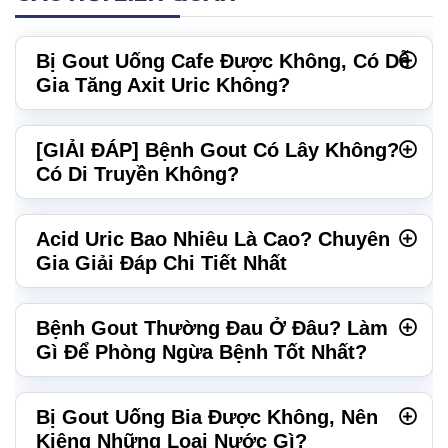
Bị Gout Uống Cafe Được Không, Có Dễ
Gia Tăng Axit Uric Không?
[GIẢI ĐÁP] Bệnh Gout Có Lây Không?
Có Di Truyền Không?
Acid Uric Bao Nhiêu Là Cao? Chuyên
Gia Giải Đáp Chi Tiết Nhất
Bệnh Gout Thường Đau Ở Đâu? Làm
Gì Để Phòng Ngừa Bệnh Tốt Nhất?
Bị Gout Uống Bia Được Không, Nên
Kiêng Những Loại Nước Gì?