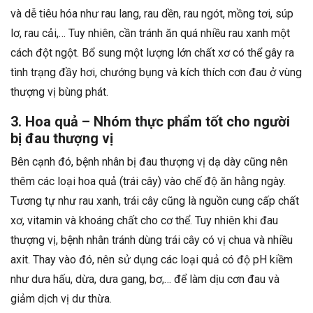
và dễ tiêu hóa như rau lang, rau dền, rau ngót, mồng tơi, súp
lơ, rau cải,… Tuy nhiên, cần tránh ăn quá nhiều rau xanh một
cách đột ngột. Bổ sung một lượng lớn chất xơ có thể gây ra
tình trạng đầy hơi, chướng bụng và kích thích cơn đau ở vùng
thượng vị bùng phát.
3. Hoa quả – Nhóm thực phẩm tốt cho người
bị đau thượng vị
Bên cạnh đó, bệnh nhân bị đau thượng vị dạ dày cũng nên
thêm các loại hoa quả (trái cây) vào chế độ ăn hằng ngày.
Tương tự như rau xanh, trái cây cũng là nguồn cung cấp chất
xơ, vitamin và khoáng chất cho cơ thể. Tuy nhiên khi đau
thượng vị, bệnh nhân tránh dùng trái cây có vị chua và nhiều
axit. Thay vào đó, nên sử dụng các loại quả có độ pH kiềm
như dưa hấu, dừa, dưa gang, bơ,… để làm dịu cơn đau và
giảm dịch vị dư thừa.