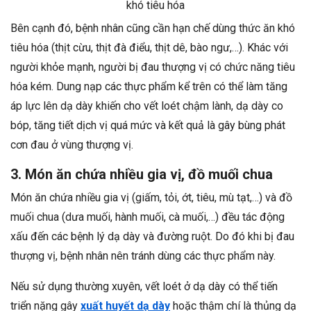
khó tiêu hóa
Bên cạnh đó, bệnh nhân cũng cần hạn chế dùng thức ăn khó
tiêu hóa (thịt cừu, thịt đà điểu, thịt dê, bào ngư,…). Khác với
người khỏe mạnh, người bị đau thượng vị có chức năng tiêu
hóa kém. Dung nạp các thực phẩm kể trên có thể làm tăng
áp lực lên dạ dày khiến cho vết loét chậm lành, dạ dày co
bóp, tăng tiết dịch vị quá mức và kết quả là gây bùng phát
cơn đau ở vùng thượng vị.
3. Món ăn chứa nhiều gia vị, đồ muối chua
Món ăn chứa nhiều gia vị (giấm, tỏi, ớt, tiêu, mù tạt,…) và đồ
muối chua (dưa muối, hành muối, cà muối,…) đều tác động
xấu đến các bệnh lý dạ dày và đường ruột. Do đó khi bị đau
thượng vị, bệnh nhân nên tránh dùng các thực phẩm này.
Nếu sử dụng thường xuyên, vết loét ở dạ dày có thể tiến
triển nặng gây
xuất huyết dạ dày
hoặc thậm chí là thủng dạ