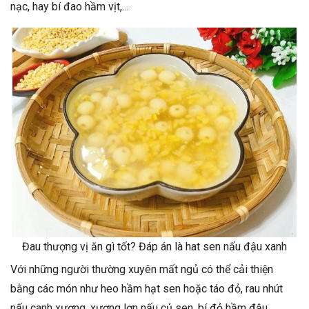
nạc, hay bí đao hầm vịt,…
Đau thượng vị ăn gì tốt? Đáp án là hat sen nấu đậu xanh
Với những người thường xuyên mất ngủ có thể cải thiện
bằng các món như heo hầm hạt sen hoặc táo đỏ, rau nhút
nấu canh xương, xương lợn nấu củ sen, bí đỏ hầm đậu