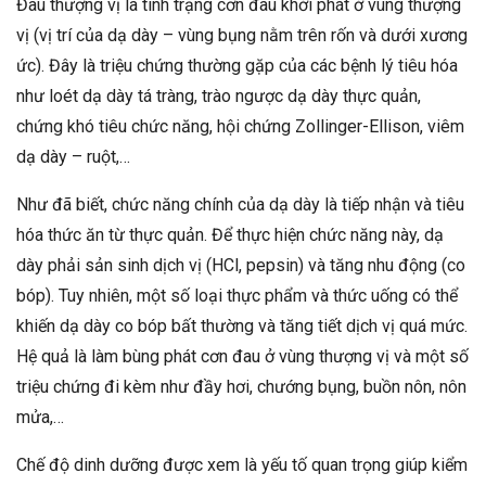
Đau thượng vị là tình trạng cơn đau khởi phát ở vùng thượng
vị (vị trí của dạ dày – vùng bụng nằm trên rốn và dưới xương
ức). Đây là triệu chứng thường gặp của các bệnh lý tiêu hóa
như loét dạ dày tá tràng, trào ngược dạ dày thực quản,
chứng khó tiêu chức năng, hội chứng Zollinger-Ellison, viêm
dạ dày – ruột,…
Như đã biết, chức năng chính của dạ dày là tiếp nhận và tiêu
hóa thức ăn từ thực quản. Để thực hiện chức năng này, dạ
dày phải sản sinh dịch vị (HCl, pepsin) và tăng nhu động (co
bóp). Tuy nhiên, một số loại thực phẩm và thức uống có thể
khiến dạ dày co bóp bất thường và tăng tiết dịch vị quá mức.
Hệ quả là làm bùng phát cơn đau ở vùng thượng vị và một số
triệu chứng đi kèm như đầy hơi, chướng bụng, buồn nôn, nôn
mửa,…
Chế độ dinh dưỡng được xem là yếu tố quan trọng giúp kiểm