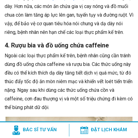
dày. Hơn nữa, các món ăn chứa gia vị cay nóng và đồ muối
chua còn làm tăng áp lực lên gan, tuyến tụy và đường ruột. Vì
vậy, để bảo vệ cơ quan tiêu hóa nói chung và dạ dày nói
riêng, bệnh nhân nên hạn chế các loại thực phẩm kể trên.
4. Rượu bia và đồ uống chứa caffeine
Ngoài các loại thực phẩm kể trên, bệnh nhân cũng cần tránh
dùng đồ uống chứa caffeine và rượu bia. Các thức uống này
đều có thể kích thích dạ dày tăng tiết dịch vị quá mức, từ đó
thúc đẩy tốc độ ăn mòn niêm mạc và khiến vết loét tiến triển
nặng. Ngay sau khi dùng các thức uống chứa cồn và
caffeine, cơn đau thượng vị và một số triệu chứng đi kèm có
thể bùng phát dữ dội.
BÁC SĨ TƯ VẤN
ĐẶT LỊCH KHÁM