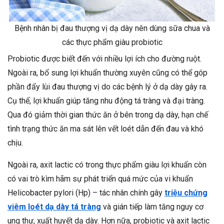
Bệnh nhân bị đau thượng vị dạ dày nên dùng sữa chua và
các thực phẩm giàu probiotic
Probiotic được biết đến với nhiều lợi ích cho đường ruột.
Ngoài ra, bổ sung lợi khuẩn thường xuyên cũng có thể góp
phần đẩy lùi đau thượng vị do các bệnh lý ở dạ dày gây ra.
Cụ thể, lợi khuẩn giúp tăng nhu động tá tràng và đại tràng.
Qua đó giảm thời gian thức ăn ở bên trong dạ dày, hạn chế
tình trạng thức ăn ma sát lên vết loét dẫn đến đau và khó
chịu.
Ngoài ra, axit lactic có trong thực phẩm giàu lợi khuẩn còn
có vai trò kìm hãm sự phát triển quá mức của vi khuẩn
Helicobacter pylori (Hp) – tác nhân chính gây
triệu chứng
viêm loét dạ dày tá tràng
và gián tiếp làm tăng nguy cơ
ung thư, xuất huyết dạ dày. Hơn nữa, probiotic và axit lactic