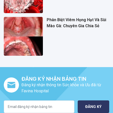
Phân Biệt Viêm Họng Hạt Và Sùi
Mào Gà: Chuyên Gia Chia Sẻ
ĐĂNG KÝ NHẬN BẢNG TIN
Đăng ký nhận thông tin Sức khỏe và Ưu đãi từ
Favina Hospital
ĐĂNG KÝ