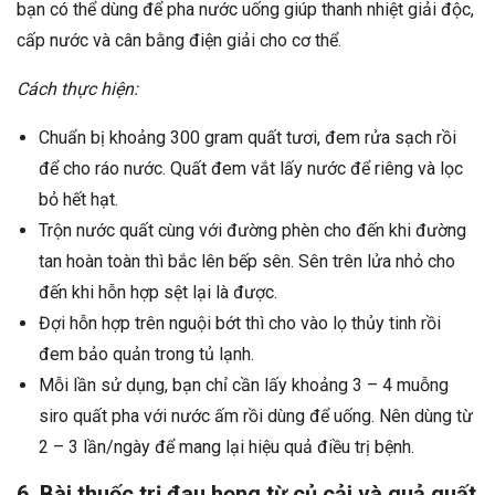
bạn có thể dùng để pha nước uống giúp thanh nhiệt giải độc,
cấp nước và cân bằng điện giải cho cơ thể.
Cách thực hiện:
Chuẩn bị khoảng 300 gram quất tươi, đem rửa sạch rồi
để cho ráo nước. Quất đem vắt lấy nước để riêng và lọc
bỏ hết hạt.
Trộn nước quất cùng với đường phèn cho đến khi đường
tan hoàn toàn thì bắc lên bếp sên. Sên trên lửa nhỏ cho
đến khi hỗn hợp sệt lại là được.
Đợi hỗn hợp trên nguội bớt thì cho vào lọ thủy tinh rồi
đem bảo quản trong tủ lạnh.
Mỗi lần sử dụng, bạn chỉ cần lấy khoảng 3 – 4 muỗng
siro quất pha với nước ấm rồi dùng để uống. Nên dùng từ
2 – 3 lần/ngày để mang lại hiệu quả điều trị bệnh.
6. Bài thuốc trị đau họng từ củ cải và quả quất