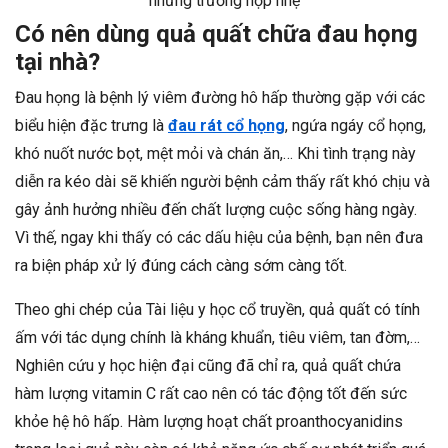
những trường hợp nhẹ
Có nên dùng quả quất chữa đau họng
tại nhà?
Đau họng là bệnh lý viêm đường hô hấp thường gặp với các
biểu hiện đặc trưng là
đau rát cổ họng
, ngứa ngáy cổ họng,
khó nuốt nước bọt, mệt mỏi và chán ăn,… Khi tình trạng này
diễn ra kéo dài sẽ khiến người bệnh cảm thấy rất khó chịu và
gây ảnh hưởng nhiều đến chất lượng cuộc sống hàng ngày.
Vì thế, ngay khi thấy có các dấu hiệu của bệnh, bạn nên đưa
ra biện pháp xử lý đúng cách càng sớm càng tốt.
Theo ghi chép của Tài liệu y học cổ truyền, quả quất có tính
ấm với tác dụng chính là kháng khuẩn, tiêu viêm, tan đờm,…
Nghiên cứu y học hiện đại cũng đã chỉ ra, quả quất chứa
hàm lượng vitamin C rất cao nên có tác động tốt đến sức
khỏe hệ hô hấp. Hàm lượng hoạt chất proanthocyanidins