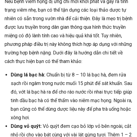
Nếu bệnh viêm họng dị ứng chỉ mới khởi phát và gây ra tình
trạng viêm nhẹ, bạn có thể tận dụng các loại thảo dược tự
nhiên có sẵn trong vườn nhà để cải thiện. Đây là mẹo trị bệnh
được lưu truyền trong dân gian thông qua hình thức truyền
miệng có độ lành tính cao và hiệu quả khá tốt. Tuy nhiên,
phương pháp điều trị này không thích hợp áp dụng với những
trường hợp bệnh nặng. Dưới đây là hướng dẫn chi tiết về
cách thực hiện bạn có thể tham khảo:
Dùng lá bạc hà:
Chuẩn bị từ 8 – 10 lá bạc hà, đem rửa
sạch rồi ngâm trong nước muối 15 phút để sát khuẩn. Sau
đó, vớt lá bạc hà ra để cho ráo nước rồi nhai trực tiếp giúp
tinh dầu bạc hà có thể thấm vào niêm mạc họng. Ngoài ra,
bạn cũng có thể dùng dược liệu này để pha trà uống hoặc
xông hơi.
Dùng vỏ quýt:
Vỏ quýt đem cạo bỏ lớp vỏ bên ngoài, cắt
nhỏ rồi cho vào bát cùng với vài lát gừng tươi. Thêm 1 – 2