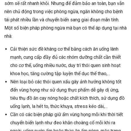
sớm sẽ rất nhanh khỏi. Nhưng để đảm bảo an toàn, bạn vẫn
nên chủ động trong việc phòng ngừa, ngăn không cho bệnh
tái phát nhiều lần và chuyển biến sang giai đoạn mãn tính.
Một số biện pháp phòng ngừa mà bạn có thể áp dụng tại nhà
nhà:
Cải thiện sức đề kháng cơ thể bằng cách ăn uống lành
mạnh, cung cấp đầy đủ các nhóm dưỡng chất cần thiết
cho cơ thể, uống nhiều nước, duy trì thói quen sinh hoạt
khoa học, tăng cường tập luyện thể dục thể thao,…
Nên loại bỏ các thói quen xấu gây ảnh hưởng không tốt
đến vùng họng như sử dụng thực phẩm dễ gây dị ứng,
tiêu thụ đồ ăn cay nóng hoặc chất kích thích, sử dụng đồ
uống lạnh, la hét to, thức khuya, stress kéo dài,…
Cần có các biện pháp giữ ấm vùng họng mỗi khi thời tiết
chuyển biến lạnh như đeo khăn choàng cổ mỗi khi ra
ngoài, uống nước ấm hoặc thức ăn ấm nóng, mặc trang