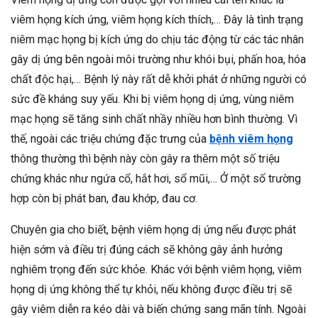
viêm họng kích ứng, viêm họng kích thích,… Đây là tình trạng
niêm mạc họng bị kích ứng do chịu tác động từ các tác nhân
gây dị ứng bên ngoài môi trường như khói bụi, phấn hoa, hóa
chất độc hại,… Bệnh lý này rất dễ khởi phát ở những người có
sức đề kháng suy yếu. Khi bị viêm họng dị ứng, vùng niêm
mạc họng sẽ tăng sinh chất nhầy nhiều hơn bình thường. Vì
thế, ngoài các triệu chứng đặc trưng của
bệnh viêm họng
thông thường thì bệnh này còn gây ra thêm một số triệu
chứng khác như ngứa cổ, hắt hơi, sổ mũi,… Ở một số trường
hợp còn bị phát ban, đau khớp, đau cơ.
Chuyên gia cho biết, bệnh viêm họng dị ứng nếu được phát
hiện sớm và điều trị đúng cách sẽ không gây ảnh hưởng
nghiêm trọng đến sức khỏe. Khác với bệnh viêm họng, viêm
họng dị ứng không thể tự khỏi, nếu không được điều trị sẽ
gây viêm diễn ra kéo dài và biến chứng sang mãn tính. Ngoài