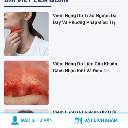
Viêm Họng Do Trào Ngược Dạ
Dày Và Phương Pháp Điều Trị
Viêm Họng Do Liên Cầu Khuẩn:
Cách Nhận Biết Và Điều Trị
Viêm Lưỡi Gà Là Bệnh Gì? Dấu
Hiệu Và Giải Pháp Chữa Trị
BÁC SĨ TƯ VẤN
ĐẶT LỊCH KHÁM