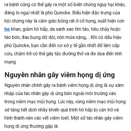
ra bệnh cũng có thể gây ra một số biến chứng nguy hại khác,
đáng lo ngại nhất là phù Quincke. Biểu hiện đặc trưng của
hội chứng này là cảm giác bỏng rát ở cổ họng, xuất hiện cơn
ho
khan, giảm hô hấp, da xanh xao tím táo, tiêu chảy hoặc
táo bón, đau bụng dữ dội, nôn mửa nặng,… Khi có dấu hiệu
phù Quincke, bạn cần đến cơ sở y tế gần nhất để làm cấp
cứu, chậm trễ có thể gây tắc đường thở và đe dọa đến tính
mạng.
Nguyên nhân gây viêm họng dị ứng
Nguyên nhân chính gây ra bệnh viêm họng dị ứng là sự xâm
nhập của tác nhân gây dị ứng bên ngoài môi trường vào
trong niêm mạc mũi họng. Lúc này, vùng niêm mạc mũi họng
sẽ tăng tiết dịch nhầy khiến quá trình hô hấp bị cản trở và
hình thành nên các vết viêm loét. Một số tác nhân gây viêm
họng dị ứng thường gặp là: