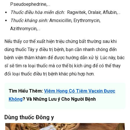
Pseudoephedrine,…
Thuốc điều hòa miễn dịch:
Ragwitek, Oralair, Aflubin,…
Thuốc kháng sinh:
Amoxicillin, Erythromycin,
Azithromycin,…
Nếu thấy cơ thể xuất hiện triệu chứng bất thường sau khi
dùng thuốc Tây y điều trị bệnh, bạn cần nhanh chóng đến
bệnh viện thăm khám để được hướng dẫn xử lý. Lúc này, bác
sĩ sẽ tìm ra loại thuốc mà cơ thể bị kích ứng để có thể thay
đổi loại thuốc điều trị bệnh khác phù hợp hơn.
Tìm Hiểu Thêm:
Viêm Họng Có Tiêm Vacxin Được
Không
? Và Những Lưu ý Cho Người Bệnh
Dùng thuốc Đông y