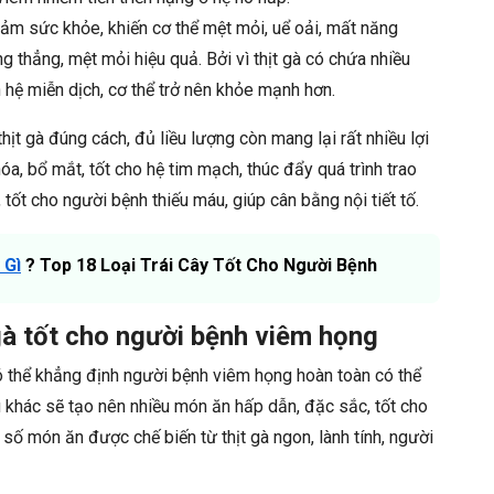
ảm sức khỏe, khiến cơ thể mệt mỏi, uể oải, mất năng
ng thẳng, mệt mỏi hiệu quả. Bởi vì thịt gà có chứa nhiều
n hệ miễn dịch, cơ thể trở nên khỏe mạnh hơn.
hịt gà đúng cách, đủ liều lượng còn mang lại rất nhiều lợi
óa, bổ mắt, tốt cho hệ tim mạch, thúc đẩy quá trình trao
 tốt cho người bệnh thiếu máu, giúp cân bằng nội tiết tố.
 Gì
? Top 18 Loại Trái Cây Tốt Cho Người Bệnh
gà tốt cho người bệnh viêm họng
có thể khẳng định người bệnh viêm họng hoàn toàn có thể
iệu khác sẽ tạo nên nhiều món ăn hấp dẫn, đặc sắc, tốt cho
ố món ăn được chế biến từ thịt gà ngon, lành tính, người