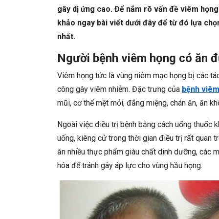
gây dị ứng cao. Để nắm rõ vấn đề viêm họng
khảo ngay bài viết dưới đây để từ đó lựa ch
nhất.
Người bệnh viêm họng có ăn đ
Viêm họng tức là vùng niêm mạc họng bị các tác
công gây viêm nhiễm. Đặc trưng của
bệnh viêm
mũi, cơ thể mệt mỏi, đắng miệng, chán ăn, ăn k
Ngoài việc điều trị bệnh bằng cách uống thuốc k
uống, kiêng cử trong thời gian điều trị rất qua
ăn nhiều thực phẩm giàu chất dinh dưỡng, các m
hóa để tránh gây áp lực cho vùng hầu họng.