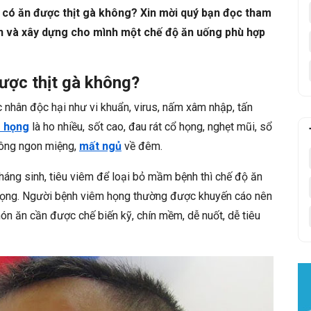
 có ăn được thịt gà không? Xin mời quý bạn đọc tham
ọn và xây dựng cho mình một chế độ ăn uống phù hợp
ược thịt gà không?
 nhân độc hại như vi khuẩn, virus, nấm xâm nhập, tấn
 họng
là ho nhiều, sốt cao, đau rát cổ họng, nghẹt mũi, sổ
hông ngon miệng,
mất ngủ
về đêm.
háng sinh, tiêu viêm để loại bỏ mầm bệnh thì chế độ ăn
n trọng. Người bệnh viêm họng thường được khuyến cáo nên
ón ăn cần được chế biến kỹ, chín mềm, dễ nuốt, dễ tiêu