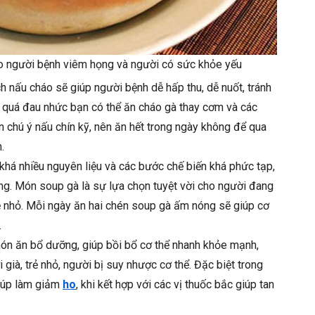
o người bệnh viêm họng và người có sức khỏe yếu
 nấu cháo sẽ giúp người bệnh dễ hấp thu, dễ nuốt, tránh
 quá đau nhức bạn có thể ăn cháo gà thay cơm và các
n chú ý nấu chín kỹ, nên ăn hết trong ngày không để qua
.
á nhiều nguyên liệu và các bước chế biến khá phức tạp,
ỡng. Món soup gà là sự lựa chọn tuyệt vời cho người đang
rẻ nhỏ. Mỗi ngày ăn hai chén soup gà ấm nóng sẽ giúp cơ
.
n ăn bổ dưỡng, giúp bồi bổ cơ thể nhanh khỏe mạnh,
già, trẻ nhỏ, người bị suy nhược cơ thể. Đặc biệt trong
iúp làm giảm
ho
, khi kết hợp với các vị thuốc bắc giúp tan