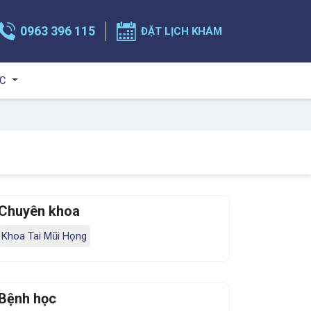
0963 396 115
ĐẶT LỊCH KHÁM
ỨC
Chuyên khoa
Khoa Tai Mũi Họng
Bệnh học