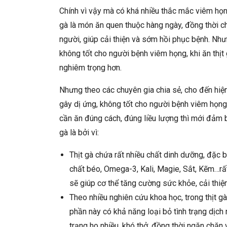
Chính vì vậy mà có khá nhiều thắc mắc
viêm họn
gà là món ăn quen thuộc hàng ngày, đồng thời c
người, giúp cải thiện và sớm hồi phục bệnh. Nhưn
không tốt cho người bệnh viêm họng, khi ăn thịt
nghiêm trọng hơn.
Nhưng theo các chuyên gia chia sẻ, cho đến hiệ
gây dị ứng, không tốt cho người bệnh viêm họng, 
cần ăn đúng cách, đúng liều lượng thì mới đảm b
gà là bởi vì:
Thịt gà chứa rất nhiều chất dinh dưỡng, đặc b
chất béo, Omega-3, Kali, Magie, Sắt, Kẽm…rấ
sẽ giúp cơ thể tăng cường sức khỏe, cải thiệ
Theo nhiều nghiên cứu khoa học, trong thịt g
phần này có khả năng loại bỏ tình trạng dịch 
trạng ho nhiều, khó thở, đồng thời ngăn chặn 