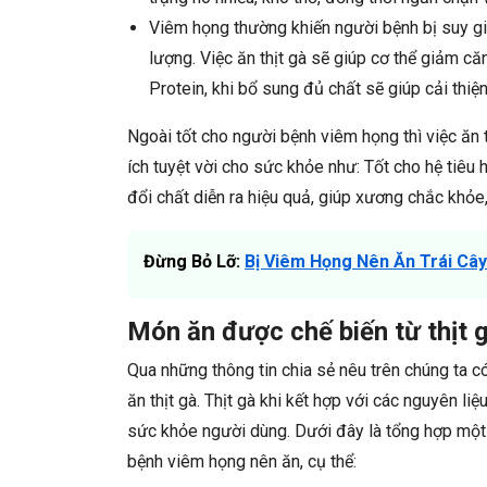
Viêm họng thường khiến người bệnh bị suy gi
lượng. Việc ăn thịt gà sẽ giúp cơ thể giảm că
Protein, khi bổ sung đủ chất sẽ giúp cải thiệ
Ngoài tốt cho người bệnh viêm họng thì việc ăn t
ích tuyệt vời cho sức khỏe như: Tốt cho hệ tiêu h
đổi chất diễn ra hiệu quả, giúp xương chắc khỏe,
Đừng Bỏ Lỡ:
Bị Viêm Họng Nên Ăn Trái Cây
Món ăn được chế biến từ thịt 
Qua những thông tin chia sẻ nêu trên chúng ta 
ăn thịt gà. Thịt gà khi kết hợp với các nguyên l
sức khỏe người dùng. Dưới đây là tổng hợp một s
bệnh viêm họng nên ăn, cụ thể: