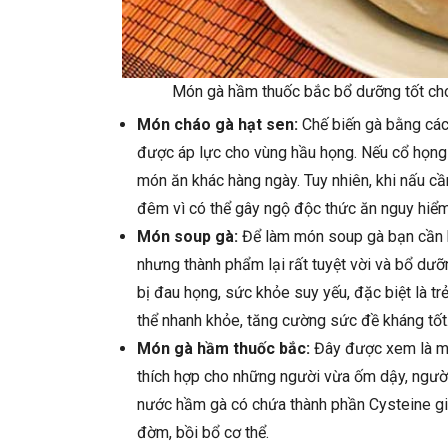
Món gà hầm thuốc bắc bổ dưỡng tốt ch
Món cháo gà hạt sen:
Chế biến gà bằng cách
được áp lực cho vùng hầu họng. Nếu cổ họng
món ăn khác hàng ngày. Tuy nhiên, khi nấu cầ
đêm vì có thể gây ngộ độc thức ăn nguy hiểm
Món soup gà:
Để làm món soup gà bạn cần kh
nhưng thành phẩm lại rất tuyệt vời và bổ dư
bị đau họng, sức khỏe suy yếu, đặc biệt là t
thể nhanh khỏe, tăng cường sức đề kháng tốt
Món gà hầm thuốc bắc:
Đây được xem là mó
thích hợp cho những người vừa ốm dậy, người 
nước hầm gà có chứa thành phần Cysteine g
đờm, bồi bổ cơ thể.