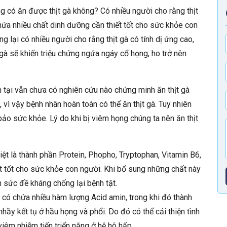
g có ăn được thịt gà không? Có nhiều người cho rằng t
hịt
hứa nhiều chất dinh dưỡng cần thiết tốt cho sức khỏe con
g lại có nhiều người cho rằng thịt gà có tính dị ứng cao,
 gà sẽ khiến triệu chứng ngứa ngáy cổ họng, ho trở nên
n tại vẫn chưa có nghiên cứu nào chứng minh ăn thịt gà
vì vậy bệnh nhân hoàn toàn có thể ăn thịt gà. T
uy nhiên
ảo sức khỏe. Lý do khi bị viêm họng chúng ta nên ăn thịt
iệt là thành phần Protein, Phopho, Tryptophan, Vitamin B6,
t tốt cho sức khỏe con người. Khi bổ sung những chất này
n sức đề kháng chống lại bệnh tật.
à có chứa nhiều hàm lượng Acid amin, trong khi đó thành
nhầy kết tụ ở hầu họng và phổi. Do đó có thể cải thiện tình
viêm nhiễm tiến triển nặng ở hệ hô hấp.