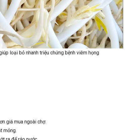
giúp loại bỏ nhanh triệu chứng bệnh viêm họng
hơn giá mua ngoài chợ.
át mỏng.
ớt ra để ráo nước.