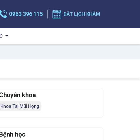
0963 396 115
ĐẶT LỊCH KHÁM
ỨC
Chuyên khoa
Khoa Tai Mũi Họng
Bệnh học