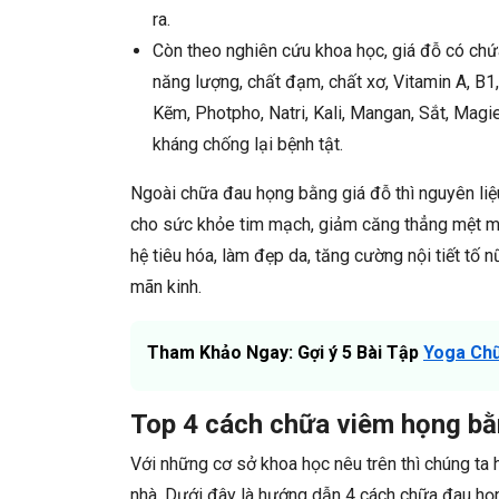
ra.
Còn theo nghiên cứu khoa học, giá đỗ có chứa
năng lượng, chất đạm, chất xơ, Vitamin A, B1,
Kẽm, Photpho, Natri, Kali, Mangan, Sắt, Magi
kháng chống lại bệnh tật.
Ngoài chữa đau họng bằng giá đỗ thì nguyên liệu
cho sức khỏe tim mạch, giảm căng thẳng mệt mỏi,
hệ tiêu hóa, làm đẹp da, tăng cường nội tiết tố nữ
mãn kinh.
Tham Khảo Ngay: Gợi ý 5 Bài Tập
Yoga Ch
Top 4 cách chữa viêm họng bằn
Với những cơ sở khoa học nêu trên thì chúng ta
nhà. Dưới đây là hướng dẫn 4 cách
chữa đau họn