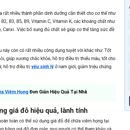
 rất nhiều thành phần dinh dưỡng cần thiết cho cơ thể như
 B2, B3, B5, B9, Vitamin C, Vitamin K, các khoáng chất như
e, Canxi…Việc bổ sung đủ chất sẽ giúp cơ thể tăng sức đề
 này còn có rất nhiều công dụng tuyệt vời khác như: Tốt
 giúp xương chắc khỏe, hỗ trợ điều trị thiếu máu, tốt cho
, hỗ trợ điều trị
yếu sinh lý
ở nam giới, giảm triệu chứng
ữa Viêm Họng
Đơn Giản Hiệu Quả Tại Nhà
g giá đỗ hiệu quả, lành tính
 hoàn toàn có thể sử dụng giá đỗ để chữa viêm họng tại
g bằng giá đỗ đơn giản, mọi người có thể tham khảo và