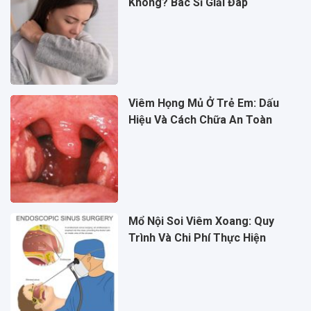
Không? Bác Sĩ Giải Đáp
Viêm Họng Mủ Ở Trẻ Em: Dấu
Hiệu Và Cách Chữa An Toàn
Mổ Nội Soi Viêm Xoang: Quy
Trình Và Chi Phí Thực Hiện