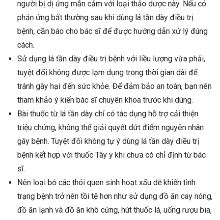
người bị dị ứng mẫn cảm với loại thảo dược này. Nếu có
phản ứng bất thường sau khi dùng lá tần dày điều trị
bệnh, cần báo cho bác sĩ để được hướng dẫn xử lý đúng
cách.
Sử dụng lá tần dày điều trị bệnh với liều lượng vừa phải,
tuyệt đối không được lạm dụng trong thời gian dài để
tránh gây hại đến sức khỏe. Để đảm bảo an toàn, bạn nên
tham khảo ý kiến bác sĩ chuyên khoa trước khi dùng.
Bài thuốc từ lá tần dày chỉ có tác dụng hỗ trợ cải thiện
triệu chứng, không thể giải quyết dứt điểm nguyên nhân
gây bệnh. Tuyệt đối không tự ý dùng lá tần dày điều trị
bệnh kết hợp với thuốc Tây y khi chưa có chỉ định từ bác
sĩ.
Nên loại bỏ các thói quen sinh hoạt xấu dễ khiến tình
trạng bệnh trở nên tồi tệ hơn như sử dụng đồ ăn cay nóng,
đồ ăn lạnh và đồ ăn khô cứng, hút thuốc lá, uống rượu bia,