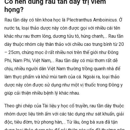
Có nên dùng rau tần dày trị viêm
họng?
Rau tần dày có tên khoa học là Plectranthus Amboinicus. Ở
nước ta, loại thảo dược này còn được gọi với nhiều cái tên
khác như rau thơm lông, dương tửu tô, húng chanh,… Rau tần
dày thuộc nhóm cây thân thảo với chiều cao trung bình từ 20
– 25cm, chúng mọc ở rất nhiều nơi trên thế giới như Đông
Phi, Nam Phi, Việt Nam,… Rau tần dày có mùi thơm rất dễ
chịu, nhiều người dân Việt Nam thường trồng quanh nhà để
làm thực phẩm và khử mùi tanh của cá. Ngoài ra, loại thảo
dược này còn được sử dụng như một vị thuốc trong Đông y
giúp cải thiện nhiều bệnh lý khác nhau.
Theo ghi chép của Tài liệu y học cổ truyền, rau tần dày thuộc
nhóm dược liệu tính ấm với các tác dụng như sát khuẩn, giải
độc, tiêu đờm, trừ phong hàn,… Từ lâu, ông bà xưa đã tận