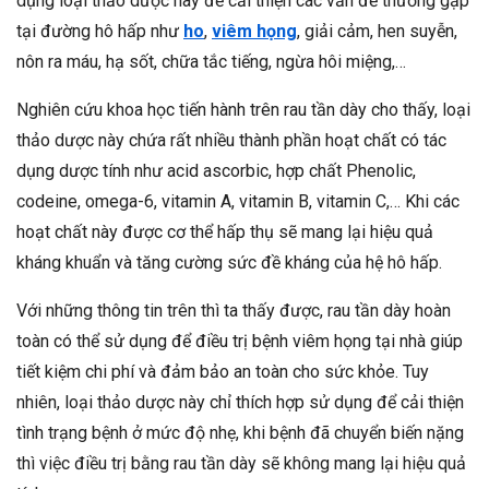
dụng loại thảo dược này để cải thiện các vấn đề thường gặp
tại đường hô hấp như
ho
,
viêm họng
, giải cảm, hen suyễn,
nôn ra máu, hạ sốt, chữa tắc tiếng, ngừa hôi miệng,…
Nghiên cứu khoa học tiến hành trên rau tần dày cho thấy, loại
thảo dược này chứa rất nhiều thành phần hoạt chất có tác
dụng dược tính như acid ascorbic, hợp chất Phenolic,
codeine, omega-6, vitamin A, vitamin B, vitamin C,… Khi các
hoạt chất này được cơ thể hấp thụ sẽ mang lại hiệu quả
kháng khuẩn và tăng cường sức đề kháng của hệ hô hấp.
Với những thông tin trên thì ta thấy được, rau tần dày hoàn
toàn có thể sử dụng để điều trị bệnh viêm họng tại nhà giúp
tiết kiệm chi phí và đảm bảo an toàn cho sức khỏe. Tuy
nhiên, loại thảo dược này chỉ thích hợp sử dụng để cải thiện
tình trạng bệnh ở mức độ nhẹ, khi bệnh đã chuyển biến nặng
thì việc điều trị bằng rau tần dày sẽ không mang lại hiệu quả