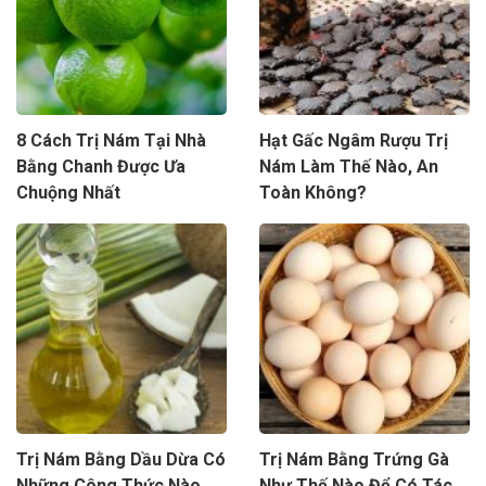
8 Cách Trị Nám Tại Nhà
Hạt Gấc Ngâm Rượu Trị
Bằng Chanh Được Ưa
Nám Làm Thế Nào, An
Chuộng Nhất
Toàn Không?
Trị Nám Bằng Dầu Dừa Có
Trị Nám Bằng Trứng Gà
Những Công Thức Nào
Như Thế Nào Để Có Tác