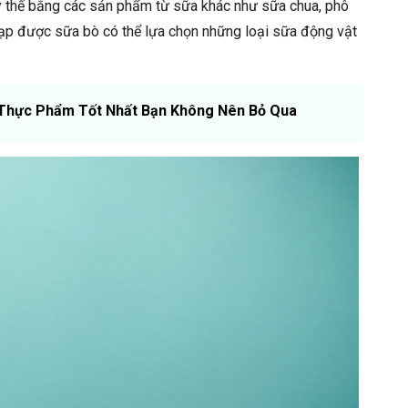
y thế bằng các sản phẩm từ sữa khác như sữa chua, phô
ạp được sữa bò có thể lựa chọn những loại sữa động vật
Thực Phẩm Tốt Nhất Bạn Không Nên Bỏ Qua