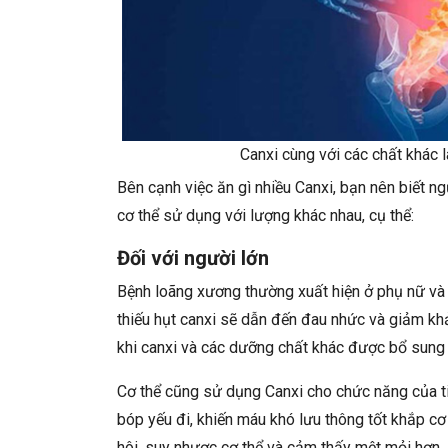
Canxi cùng với các chất khác 
Bên cạnh việc ăn gì nhiều Canxi, bạn nên biết n
cơ thể sử dụng với lượng khác nhau, cụ thể:
Đối với người lớn
Bệnh loãng xương thường xuất hiện ở phụ nữ và đ
thiếu hụt canxi sẽ dẫn đến đau nhức và giảm kh
khi canxi và các dưỡng chất khác được bổ sung
Cơ thể cũng sử dụng Canxi cho chức năng của ti
bóp yếu đi, khiến máu khó lưu thông tốt khắp c
hôi, suy nhược cơ thể và cảm thấy mệt mỏi hơn.