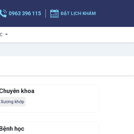
0963 396 115
ĐẶT LỊCH KHÁM
ỨC
Chuyên khoa
Xương khớp
Bệnh học