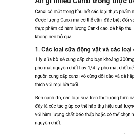
Ăn gì nhiều Canxi trong thực 
Canxi có mặt trong hầu hết các loại thực phẩm
được lượng Canxi mà cơ thể cần, đặc biệt đối vớ
thực phẩm có hàm lượng Canxi cao, dễ hấp thu. 
không nên bỏ qua.
1. Các loại sữa động vật và các loạ
1 ly sữa bò sẽ cung cấp cho bạn khoảng 300mg c
pho mát nguyên chất hay 1/4 ly pho mát chế biế
nguồn cung cấp canxi vô cùng dồi dào và dễ hấp
thích với mọi lứa tuổi.
Bên cạnh đó, các loại sữa trên thị trường hiện 
đây là xúc tác giúp cơ thể hấp thụ hiệu quả lượ
với hàm lượng chất béo thấp hoặc có thể chọn 
nguyên chất.