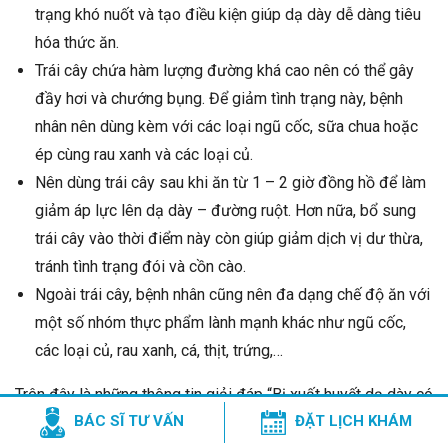
trạng khó nuốt và tạo điều kiện giúp dạ dày dễ dàng tiêu
hóa thức ăn.
Trái cây chứa hàm lượng đường khá cao nên có thể gây
đầy hơi và chướng bụng. Để giảm tình trạng này, bệnh
nhân nên dùng kèm với các loại ngũ cốc, sữa chua hoặc
ép cùng rau xanh và các loại củ.
Nên dùng trái cây sau khi ăn từ 1 – 2 giờ đồng hồ để làm
giảm áp lực lên dạ dày – đường ruột. Hơn nữa, bổ sung
trái cây vào thời điểm này còn giúp giảm dịch vị dư thừa,
tránh tình trạng đói và cồn cào.
Ngoài trái cây, bệnh nhân cũng nên đa dạng chế độ ăn với
một số nhóm thực phẩm lành mạnh khác như ngũ cốc,
các loại củ, rau xanh, cá, thịt, trứng,…
Trên đây là những thông tin giải đáp “Bị xuất huyết dạ dày có
BÁC SĨ TƯ VẤN
ĐẶT LỊCH KHÁM
nên hoa quả không? Loại nào?”. Đối với những trường hợp