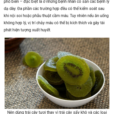
phổ biến – đặc biệt là ở những bệnh nhân có sẵn các bệnh lý
dạ dày. Đa phần các trường hợp đều có thể kiểm soát sau
khi nội soi hoặc phẫu thuật cầm máu. Tuy nhiên nếu ăn uống
không hợp lý, vị trí chảy máu có thể bị kích thích và gây tái
phát hiện tượng xuất huyết.
Nên dùng trái cây tươi thay vì trái cây sấy khô và các loại