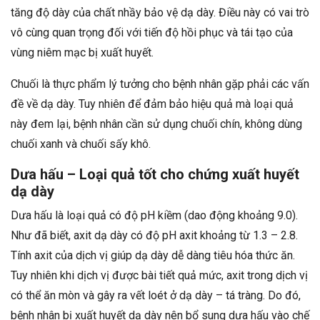
tăng độ dày của chất nhầy bảo vệ dạ dày. Điều này có vai trò
vô cùng quan trọng đối với tiến độ hồi phục và tái tạo của
vùng niêm mạc bị xuất huyết.
Chuối là thực phẩm lý tưởng cho bệnh nhân gặp phải các vấn
đề về dạ dày. Tuy nhiên để đảm bảo hiệu quả mà loại quả
này đem lại, bệnh nhân cần sử dụng chuối chín, không dùng
chuối xanh và chuối sấy khô.
Dưa hấu – Loại quả tốt cho chứng xuất huyết
dạ dày
Dưa hấu là loại quả có độ pH kiềm (dao động khoảng 9.0).
Như đã biết, axit dạ dày có độ pH axit khoảng từ 1.3 – 2.8.
Tính axit của dịch vị giúp dạ dày dễ dàng tiêu hóa thức ăn.
Tuy nhiên khi dịch vị được bài tiết quả mức, axit trong dịch vị
có thể ăn mòn và gây ra vết loét ở dạ dày – tá tràng. Do đó,
bệnh nhân bị xuất huyết dạ dày nên bổ sung dưa hấu vào chế