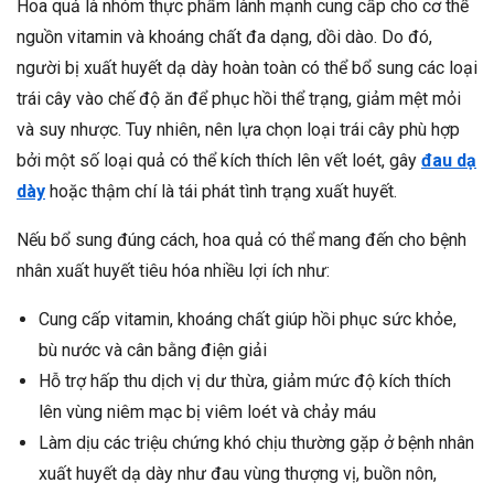
Hoa quả là nhóm thực phẩm lành mạnh cung cấp cho cơ thể
nguồn vitamin và khoáng chất đa dạng, dồi dào. Do đó,
người bị xuất huyết dạ dày hoàn toàn có thể bổ sung các loại
trái cây vào chế độ ăn để phục hồi thể trạng, giảm mệt mỏi
và suy nhược. Tuy nhiên, nên lựa chọn loại trái cây phù hợp
bởi một số loại quả có thể kích thích lên vết loét, gây
đau dạ
dày
hoặc thậm chí là tái phát tình trạng xuất huyết.
Nếu bổ sung đúng cách, hoa quả có thể mang đến cho bệnh
nhân xuất huyết tiêu hóa nhiều lợi ích như:
Cung cấp vitamin, khoáng chất giúp hồi phục sức khỏe,
bù nước và cân bằng điện giải
Hỗ trợ hấp thu dịch vị dư thừa, giảm mức độ kích thích
lên vùng niêm mạc bị viêm loét và chảy máu
Làm dịu các triệu chứng khó chịu thường gặp ở bệnh nhân
xuất huyết dạ dày như đau vùng thượng vị, buồn nôn,