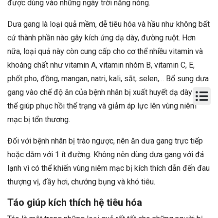
được dùng vào những ngày trời nắng nóng.
Dưa gang là loại quả mềm, dễ tiêu hóa và hầu như không bất
cứ thành phần nào gây kích ứng dạ dày, đường ruột. Hơn
nữa, loại quả này còn cung cấp cho cơ thể nhiều vitamin và
khoáng chất như vitamin A, vitamin nhóm B, vitamin C, E,
phốt pho, đồng, mangan, natri, kali, sắt, selen,… Bổ sung dưa
gang vào chế độ ăn của bệnh nhân bị xuất huyết dạ dày có
thể giúp phục hồi thể trạng và giảm áp lực lên vùng niêm
mạc bị tổn thương.
Đối với bệnh nhân bị trào ngược, nên ăn dưa gang trực tiếp
hoặc dằm với 1 ít đường. Không nên dùng dưa gang với đá
lạnh vì có thể khiến vùng niêm mạc bị kích thích dẫn đến đau
thượng vị, đầy hơi, chướng bụng và khó tiêu.
Táo giúp kích thích hệ tiêu hóa