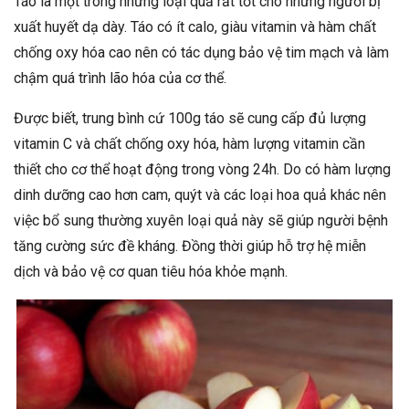
Táo là một trong những loại quả rất tốt cho những người bị
xuất huyết dạ dày. Táo có ít calo, giàu vitamin và hàm chất
chống oxy hóa cao nên có tác dụng bảo vệ tim mạch và làm
chậm quá trình lão hóa của cơ thể.
Được biết, trung bình cứ 100g táo sẽ cung cấp đủ lượng
vitamin C và chất chống oxy hóa, hàm lượng vitamin cần
thiết cho cơ thể hoạt động trong vòng 24h. Do có hàm lượng
dinh dưỡng cao hơn cam, quýt và các loại hoa quả khác nên
việc bổ sung thường xuyên loại quả này sẽ giúp người bệnh
tăng cường sức đề kháng. Đồng thời giúp hỗ trợ hệ miễn
dịch và bảo vệ cơ quan tiêu hóa khỏe mạnh.