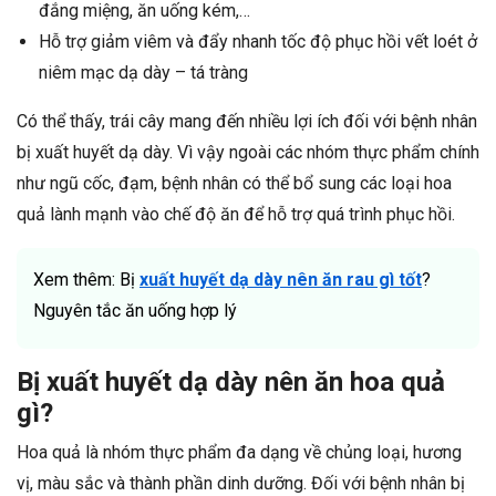
đắng miệng, ăn uống kém,…
Hỗ trợ giảm viêm và đẩy nhanh tốc độ phục hồi vết loét ở
niêm mạc dạ dày – tá tràng
Có thể thấy, trái cây mang đến nhiều lợi ích đối với bệnh nhân
bị xuất huyết dạ dày. Vì vậy ngoài các nhóm thực phẩm chính
như ngũ cốc, đạm, bệnh nhân có thể bổ sung các loại hoa
quả lành mạnh vào chế độ ăn để hỗ trợ quá trình phục hồi.
Xem thêm: Bị
xuất huyết dạ dày nên ăn rau gì tốt
?
Nguyên tắc ăn uống hợp lý
Bị xuất huyết dạ dày nên ăn hoa quả
gì?
Hoa quả là nhóm thực phẩm đa dạng về chủng loại, hương
vị, màu sắc và thành phần dinh dưỡng. Đối với bệnh nhân bị