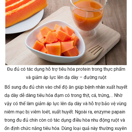
Đu đủ có tác dụng hỗ trợ tiêu hóa protein trong thực phẩm
và giảm áp lực lên dạ dày – đường ruột
Bổ sung đu đủ chín vào chế độ ăn giúp bệnh nhân xuất huyết
dạ dày dễ dàng tiêu hóa đạm có trong thịt, cá, trứng,… Nhờ
vậy có thể làm giảm áp lực lên dạ dày và hỗ trợ bảo vệ vùng
niêm mạc bị viêm loét, xuất huyết. Ngoài ra, enzyme papain
trong đu đủ chín còn có tác dụng điều hòa nhu động ruột và
ổn định chức năng tiêu hóa. Dùng loại quả này thường xuyên