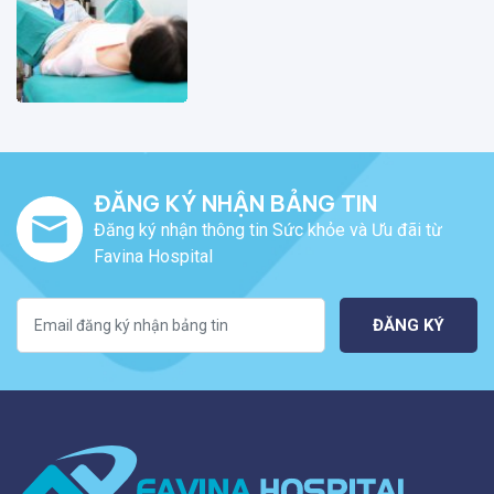
ĐĂNG KÝ NHẬN BẢNG TIN
Đăng ký nhận thông tin Sức khỏe và Ưu đãi từ
Favina Hospital
ĐĂNG KÝ