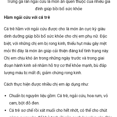
Trứng gà rán ngải cứu là món ăn quen thuộc của nhiều gia
đình giúp bồi bổ sức khỏe
Hầm ngải cứu với cá trê
Cá trê hầm với ngải cứu được cho là món ăn cực kỳ giàu
dinh dưỡng giúp bồi bổ sức khỏe cho chị em phụ nữ. Đặc
biệt, với những chị em bị rong kinh, thiếu hụt máu gây mệt
mỏi thì đây là món ăn giúp cải thiện đáng kể tình trạng này.
Chị em chịu khó ăn trong những ngày trước và trong giai
đoạn hành kinh sẽ nhằm hỗ trợ cơ thể khỏe mạnh, bù đắp
lượng máu bị mất đi, giảm chứng rong kinh.
Cách thực hiện được nhiều chị em áp dụng như:
Chuẩn bị nguyên liệu gồm: Cá trê, ngải cứu, hoa rum, vỏ
cam, bột đỗ đen.
Cá trê sơ chế rồi xát muối cho hết nhớt, có thể cho chút