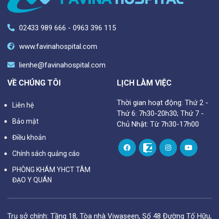
02433 989 666 - 0963 396 115
www.favinahospital.com
lienhe@favinahospital.com
VỀ CHÚNG TÔI
LỊCH LÀM VIỆC
Thời gian hoạt động: Thứ 2 -
Liên hệ
Thứ 6: 7h30-20h30; Thứ 7 -
Bảo mật
Chủ Nhật: Từ 7h30-17h00
Điều khoản
Chính sách quảng cáo
PHÒNG KHÁM YHCT TÂM
ĐẠO Y QUÁN
Trụ sở chính: Tầng 18, Tòa nhà Viwaseen, Số 48 Đường Tố Hữu,