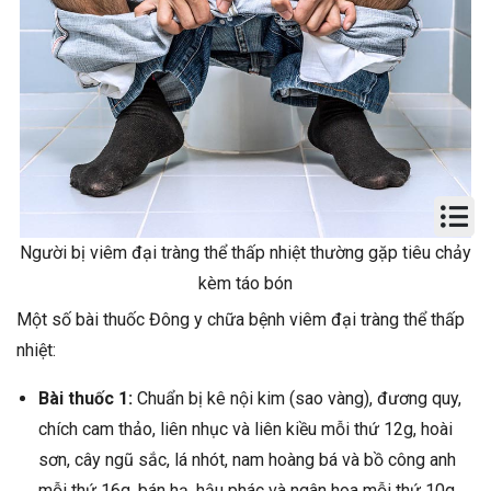
Người bị viêm đại tràng thể thấp nhiệt thường gặp tiêu chảy
kèm táo bón
Một số bài thuốc Đông y chữa bệnh viêm đại tràng thể thấp
nhiệt:
Bài thuốc 1:
Chuẩn bị kê nội kim (sao vàng), đương quy,
chích cam thảo, liên nhục và liên kiều mỗi thứ 12g, hoài
sơn, cây ngũ sắc, lá nhót, nam hoàng bá và bồ công anh
mỗi thứ 16g, bán hạ, hậu phác và ngân hoa mỗi thứ 10g.