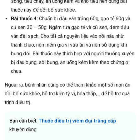
sống, tiêu chảy, ăn uống kém và khó tiêu nên dùng bài
thuốc này để bồi bổ sức khỏe.
Bài thuốc 4:
Chuẩn bị đậu ván trắng 60g, gạo tẻ 60g và
củ sen 30 – 50g. Ngâm rửa gạo tẻ và củ sen, đem đậu
ván đãi sạch. Cho tất cả nguyên liệu vào nồi nấu nhừ
thành cháo, nêm nếm gia vị vừa ăn và nên sử dụng khi
bụng đói. Bài thuốc này thích hợp với người thường xuyên
bị đau bụng, sôi bụng, ăn uống kém kèm theo chứng ợ
chua.
Ngoài ra, bệnh nhân cũng có thể tham khảo một số món ăn
bồi bổ sức khỏe, hỗ trợ kiện tỳ vị, hóa thấp,… để hỗ trợ quá
trình điều trị.
Bạn cần biết:
T
huốc điều trị viêm đại tràng cấp
khuyên dùng