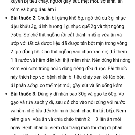
xuyên bị tiêu chảy, người gầy sút, mệt mỏi, sợ lạnh, ăn
kém và bụng đau âm ỉ.
Bài thuốc 2:
Chuẩn bị gừng khô 6g, ngô thù du 3g, nhục
đậu khấu 3g, đinh hương 1g, nhục quế 2g và thịt ngỗng
750g. Sơ chế thịt ngỗng rồi cắt thành miếng vừa ăn và
ướp với tất cả dược liệu đã được tán bột mịn trong vòng
2 giờ đồng hồ. Cho thịt ngỗng vào chảo xào sơ, đổ thêm
1 ít nước và hầm đến khi thịt mềm nhừ. Nên dùng khi nóng
kèm với cơm trắng hoặc dùng riêng đều được. Bài thuốc
này thích hợp với bệnh nhân bị tiêu chảy xen kẽ táo bón,
đi phân sống, cơ thể mệt mỏi, gầy sút và ăn uống kém.
Bài thuốc 3:
Dùng ý dĩ nhân sao 30g và gạo tẻ 60g. Vo
gạo và rửa sạch ý dĩ, sau đó cho vào nồi cùng với nước
và hầm nhỏ lửa đến khi ninh thành cháo thì tắt bếp. Nêm
nếm gia vị vừa ăn và chia cháo thành 2 – 3 lần ăn mỗi
ngày. Bệnh nhân bị viêm đại tràng mãn thường đi phân