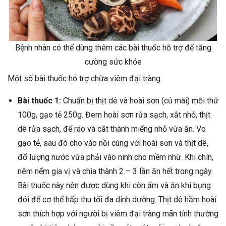
Bệnh nhân có thể dùng thêm các bài thuốc hỗ trợ để tăng
cường sức khỏe
Một số bài thuốc hỗ trợ chữa viêm đại tràng:
Bài thuốc 1:
Chuẩn bị thịt dê và hoài sơn (củ mài) mỗi thứ
100g, gạo tẻ 250g. Đem hoài sơn rửa sạch, xắt nhỏ, thịt
dê rửa sạch, để ráo và cắt thành miếng nhỏ vừa ăn. Vo
gạo tẻ, sau đó cho vào nồi cùng với hoài sơn và thịt dê,
đổ lượng nước vừa phải vào ninh cho mềm nhừ. Khi chín,
nêm nếm gia vị và chia thành 2 – 3 lần ăn hết trong ngày.
Bài thuốc này nên được dùng khi còn ấm và ăn khi bụng
đói để cơ thể hấp thu tối đa dinh dưỡng. Thịt dê hầm hoài
sơn thích hợp với người bị viêm đại tràng mãn tính thường