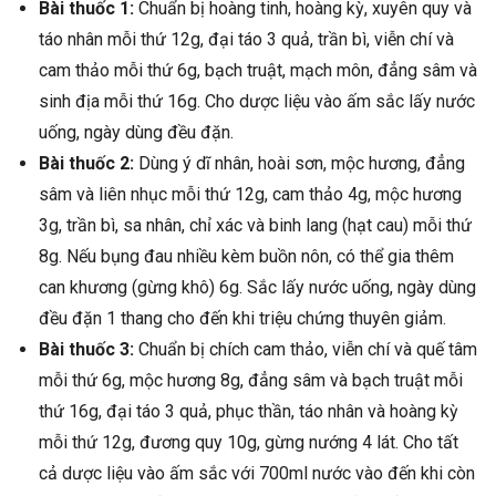
Bài thuốc 1:
Chuẩn bị hoàng tinh, hoàng kỳ, xuyên quy và
táo nhân mỗi thứ 12g, đại táo 3 quả, trần bì, viễn chí và
cam thảo mỗi thứ 6g, bạch truật, mạch môn, đẳng sâm và
sinh địa mỗi thứ 16g. Cho dược liệu vào ấm sắc lấy nước
uống, ngày dùng đều đặn.
Bài thuốc 2:
Dùng ý dĩ nhân, hoài sơn, mộc hương, đẳng
sâm và liên nhục mỗi thứ 12g, cam thảo 4g, mộc hương
3g, trần bì, sa nhân, chỉ xác và binh lang (hạt cau) mỗi thứ
8g. Nếu bụng đau nhiều kèm buồn nôn, có thể gia thêm
can khương (gừng khô) 6g. Sắc lấy nước uống, ngày dùng
đều đặn 1 thang cho đến khi triệu chứng thuyên giảm.
Bài thuốc 3:
Chuẩn bị chích cam thảo, viễn chí và quế tâm
mỗi thứ 6g, mộc hương 8g, đẳng sâm và bạch truật mỗi
thứ 16g, đại táo 3 quả, phục thần, táo nhân và hoàng kỳ
mỗi thứ 12g, đương quy 10g, gừng nướng 4 lát. Cho tất
cả dược liệu vào ấm sắc với 700ml nước vào đến khi còn