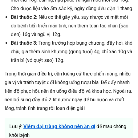
Cho dược liệu vào ấm sắc kỹ, ngày dùng đều đặn 1 thang.
Bài thuốc 2:
Nếu cơ thể gầy yếu, suy nhược và mệt mỏi
do bệnh tiến triển mãn tính, nên thêm toan táo nhân (sao
đen) 16g và ngũ vị 12g.
Bài thuốc 3:
Trong trường hợp bụng chướng, đầy hơi, khó
chịu, gia thêm sinh khương (gừng tươi) 4g, chỉ xác 10g và
trần bì (vỏ quýt sao) 12g.
Trong thời gian điều trị, cần kiêng cử thực phẩm nóng, nhiều
gia vị và tránh tuyệt đối không uống rượu bia. Để đẩy nhanh
tiến độ phục hồi, nên ăn uống điều độ và khoa học. Ngoài ra,
nên bổ sung đầy đủ 2 lít nước/ ngày để bù nước và chất
lỏng, tránh tình trạng rối loạn điện giải.
Lưu ý:
Viêm đại tràng không nên ăn gì
để mau chóng
khỏi bệnh