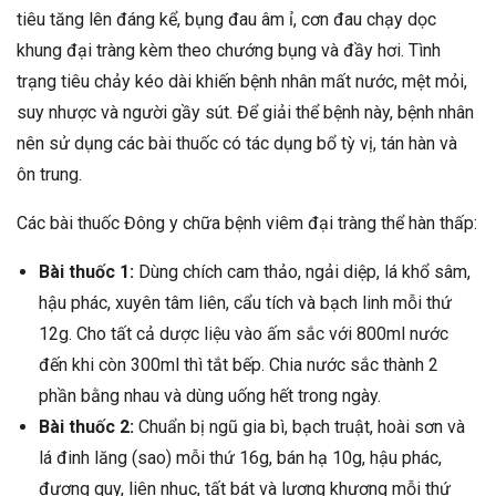
tiêu tăng lên đáng kể, bụng đau âm ỉ, cơn đau chạy dọc
khung đại tràng kèm theo chướng bụng và đầy hơi. Tình
trạng tiêu chảy kéo dài khiến bệnh nhân mất nước, mệt mỏi,
suy nhược và người gầy sút. Để giải thể bệnh này, bệnh nhân
nên sử dụng các bài thuốc có tác dụng bổ tỳ vị, tán hàn và
ôn trung.
Các bài thuốc Đông y chữa bệnh viêm đại tràng thể hàn thấp:
Bài thuốc 1:
Dùng chích cam thảo, ngải diệp, lá khổ sâm,
hậu phác, xuyên tâm liên, cẩu tích và bạch linh mỗi thứ
12g. Cho tất cả dược liệu vào ấm sắc với 800ml nước
đến khi còn 300ml thì tắt bếp. Chia nước sắc thành 2
phần bằng nhau và dùng uống hết trong ngày.
Bài thuốc 2:
Chuẩn bị ngũ gia bì, bạch truật, hoài sơn và
lá đinh lăng (sao) mỗi thứ 16g, bán hạ 10g, hậu phác,
đương quy, liên nhục, tất bát và lương khương mỗi thứ