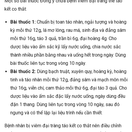
Một số bài thuốc Đông y chữa bệnh viêm đại tràng thể táo
kết co thắt:
Bài thuốc 1:
Chuẩn bị toan táo nhân, ngải tượng và hoàng
kỳ mỗi thứ 12g, lá mơ lông, rau má, sinh địa và đẳng sâm
mỗi thứ 16g, táo 3 quả, trần bì 6g, đại hoàng 4g. Cho
dược liệu vào ấm sắc kỹ lấy nước uống, chia nước sắc
thành nhiều phần bằng nhau và uống hết trong ngày. Dùng
bài thuốc liên tục trong vòng 10 ngày.
Bài thuốc 2:
Dùng bạch truật, xuyên quy, hoàng kỳ, hoàng
tinh và táo nhân mỗi thứ 12g, đảng sâm và mạch môn mỗi
thứ 16g, viễn chí, cam thảo mỗi thứ 6g, đại táo 3 quả. Cho
dược liệu vào ấm sắc đặc lấy nước uống, ngày dùng đều
đặn 1 thang. Dùng liên tục trong vòng 10 ngày, sau đó
ngưng và có thể lặp lại liệu trình nếu cần thiết.
Bệnh nhân bị viêm đại tràng táo kết co thắt nên điều chỉnh