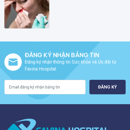
ĐĂNG KÝ NHẬN BẢNG TIN
Đăng ký nhận thông tin Sức khỏe và Ưu đãi từ
Favina Hospital
ĐĂNG KÝ