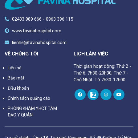
02433 989 666 - 0963 396 115
www.favinahospital.com
lienhe@favinahospital.com
VỀ CHÚNG TÔI
LỊCH LÀM VIỆC
Thời gian hoạt động: Thứ 2 -
Liên hệ
Thứ 6: 7h30-20h30; Thứ 7 -
Bảo mật
Chủ Nhật: Từ 7h30-17h00
Điều khoản
Chính sách quảng cáo
PHÒNG KHÁM YHCT TÂM
ĐẠO Y QUÁN
Trụ sở chính: Tầng 18, Tòa nhà Viwaseen, Số 48 Đường Tố Hữu,