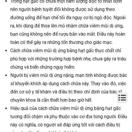
Trong hạt gấc có chứa một hàm lượng độc tố nhất định
nên người bệnh tuyệt đối không được sử dụng theo
đường uống để hạn chế tối đa nguy cơ bị ngộ độc. Ngoài
ra, khi dùng để thoa lên mũ nhằm chữa viêm mũi dị ứng,
bạn cũng không nên để rượu bắn vào mắt. Điều này hoàn
toàn có thể gây ra những tổn thương cho giác mạc.
Cách chữa viêm mũi dị ứng bằng hạt gấc thực chất chỉ
phù hợp với những trường hợp bệnh nhẹ, chưa gây ra triệu
chứng và biến chứng nguy hiểm.
Người bị viêm mũi dị ứng nặng, mạn tính không được bác
sĩ khuyến khích áp dụng cách chữa này. Thay vào đó, việc
đến cơ sở y tế khám và điều trị theo chỉ định của bác sĩ
chuyên khoa là cần thiết hơn bao giờ hết.
Hiệu quả của cách chữa viêm mũi dị ứng bằng hạt gấc
tương đối chậm và phụ thuộc vào cơ địa từng người. Điều
này có nghĩa, có người sẽ đáp ứng tốt với cách điều trị