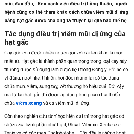
mũi, đau đầu,…Bên cạnh việc điều trị bằng thuốc, người
bệnh cũng có thể tham khảo cách chữa viêm mũi dị ứng
bằng hạt gấc được cha ông ta truyền lại qua bao thế hệ.
Tác dụng điều trị viêm mũi dị ứng của
hạt gấc
Cây gấc còn được nhiều người gọi với cái tên khác là mộc
miết tử. Hạt gấc là thành phần quan trọng trong loại cây này,
thường được sử dụng làm dược liệu trong Đông y. Bởi nó có
vị đắng, ngọt nhẹ, tính ôn, hơi độc nhưng lại có tác dụng
chữa mụn, viêm, sưng tấy, vết thương hở hiệu quả. Bởi vậy
mà từ lâu hạt gấc đã được áp dụng trong cách bài thuốc
chữa
viêm xoang
và cả viêm mũi dị ứng.
Còn theo nghiên cứu từ Y học hiện đại thì trong hạt gấc có
chứa các thành phần như Lipit, Gluxit, Vitamin, Xenlulozo,
Tanin và cả các men Photphotoba,… Đây đều là những hoạt