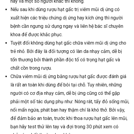
này và một số người khác thì không.
Nếu sau khi dùng rượu hạt gấc trị viêm mũi dị ứng có
xuất hiện các triệu chứng dị ứng hay kích ứng thì người
bệnh cần ngưng sử dụng ngay và liên hệ bác sĩ chuyên
khoa để được khắc phục.
Tuyệt đối không dùng hạt gấc chữa viêm mũi dị ứng cho
trẻ nhỏ. Bởi đây là đối tượng có làn da nhạy cảm, dễ bị
tổn thương bởi thành phần độc tố có trọng hạt gấc và
chất cồn trong rượu.
Chữa viêm mũi dị ứng bằng rượu hạt gấc được đánh giá
là rất an toàn khi dùng để bôi tại chỗ. Tuy nhiên, những
người có cơ địa nhạy cảm, dễ bị ứng cũng có thể gặp
phải một số tác dụng phụ như: Nóng rát, tấy đỏ sống mũi,
nổi mẩn ngứa, phát ban hay thậm chí là khó thở. Bởi vậy,
để đảm bảo an toàn, trước khi thoa rượu hạt gấc lên mũi,
bạn hãy test thử lên tay và đợi trong 30 phút xem có