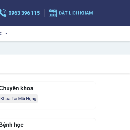
0963 396 115
ĐẶT LỊCH KHÁM
ỨC
Chuyên khoa
Khoa Tai Mũi Họng
Bệnh học