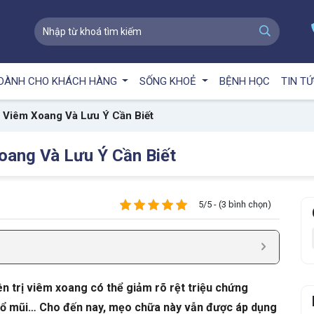
DÀNH CHO KHÁCH HÀNG
SỐNG KHOẺ
BỆNH HỌC
TIN T
ị Viêm Xoang Và Lưu Ý Cần Biết
oang Và Lưu Ý Cần Biết
5/5 - (3 bình chọn)
ên trị viêm xoang có thể giảm rõ rệt triệu chứng
 sổ mũi… Cho đến nay, mẹo chữa này vẫn được áp dụng