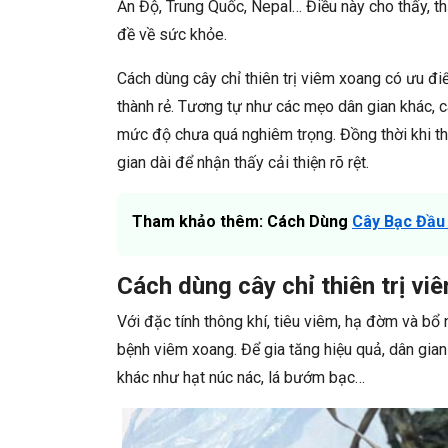
Ấn Độ, Trung Quốc, Nepal… Điều này cho thấy, th
đề về sức khỏe.
Cách dùng cây chỉ thiên trị viêm xoang có ưu điểm
thành rẻ. Tương tự như các mẹo dân gian khác, cá
mức độ chưa quá nghiêm trọng. Đồng thời khi th
gian dài để nhận thấy cải thiện rõ rệt.
Tham khảo thêm: Cách Dùng
Cây Bạc Đầu
Cách dùng cây chỉ thiên trị v
Với đặc tính thông khí, tiêu viêm, hạ đờm và bổ 
bệnh viêm xoang. Để gia tăng hiệu quả, dân gian
khác như hạt núc nác, lá bướm bạc…