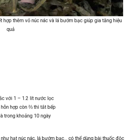
kết hợp thêm vỏ núc nác và lá bướm bạc giúp gia tăng hiệu
quả
 với 1 – 1.2 lít nước lọc
 hỗn hợp còn ⅔ thì tắt bếp
rà trong khoảng 10 ngày
 như hạt núc nác, lá bướm bạc… có thể dùng bài thuốc độc