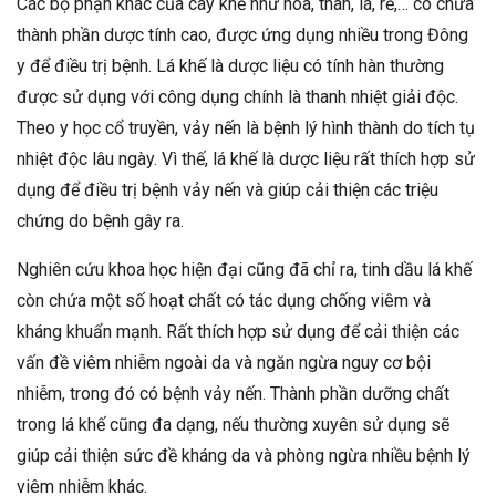
Các bộ phận khác của cây khế như hoa, thân, lá, rễ,… có chứa
thành phần dược tính cao, được ứng dụng nhiều trong Đông
y để điều trị bệnh. Lá khế là dược liệu có tính hàn thường
được sử dụng với công dụng chính là thanh nhiệt giải độc.
Theo y học cổ truyền, vảy nến là bệnh lý hình thành do tích tụ
nhiệt độc lâu ngày. Vì thế, lá khế là dược liệu rất thích hợp sử
dụng để điều trị bệnh vảy nến và giúp cải thiện các triệu
chứng do bệnh gây ra.
Nghiên cứu khoa học hiện đại cũng đã chỉ ra, tinh dầu lá khế
còn chứa một số hoạt chất có tác dụng chống viêm và
kháng khuẩn mạnh. Rất thích hợp sử dụng để cải thiện các
vấn đề viêm nhiễm ngoài da và ngăn ngừa nguy cơ bội
nhiễm, trong đó có bệnh vảy nến. Thành phần dưỡng chất
trong lá khế cũng đa dạng, nếu thường xuyên sử dụng sẽ
giúp cải thiện sức đề kháng da và phòng ngừa nhiều bệnh lý
viêm nhiễm khác.