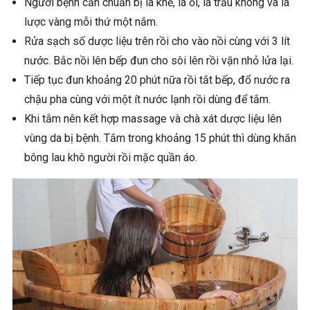
Người bệnh cần chuẩn bị lá khế, lá ổi, lá trầu không và lá
lược vàng mỗi thứ một nắm.
Rửa sạch số dược liệu trên rồi cho vào nồi cùng với 3 lít
nước. Bắc nồi lên bếp đun cho sôi lên rồi vặn nhỏ lửa lại.
Tiếp tục đun khoảng 20 phút nữa rồi tắt bếp, đổ nước ra
chậu pha cùng với một ít nước lạnh rồi dùng để tắm.
Khi tắm nên kết hợp massage và chà xát dược liệu lên
vùng da bị bệnh. Tắm trong khoảng 15 phút thì dùng khăn
bông lau khô người rồi mặc quần áo.