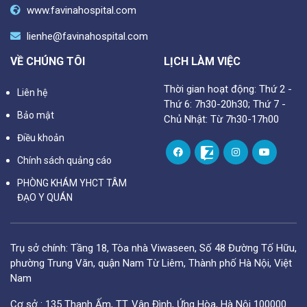
www.favinahospital.com
lienhe@favinahospital.com
VỀ CHÚNG TÔI
LỊCH LÀM VIỆC
Thời gian hoạt động: Thứ 2 -
Liên hệ
Thứ 6: 7h30-20h30; Thứ 7 -
Bảo mật
Chủ Nhật: Từ 7h30-17h00
Điều khoản
Chính sách quảng cáo
PHÒNG KHÁM YHCT TÂM
ĐẠO Y QUÁN
Trụ sở chính: Tầng 18, Tòa nhà Viwaseen, Số 48 Đường Tố Hữu,
phường Trung Văn, quận Nam Từ Liêm, Thành phố Hà Nội, Việt
Nam
Cơ sở : 135 Thanh Ấm, TT. Vân Đình, Ứng Hòa, Hà Nội 100000