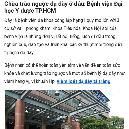
Chữa trào ngược dạ dày ở đâu: Bệnh viện Đại
học Y dược TP.HCM
Đây là bệnh viện đa khoa công lập hạng I quy mô lớn với 3
cơ sở và 1 phòng khám. Khoa Tiêu hóa, Khoa Nội soi của
bệnh viện là những đơn vị rất nổi tiếng, luôn đi đầu trong
nghiên cứu, đào tạo và triển khai các kỹ thuật mới trong điều
trị bệnh dạ dày.
Bệnh nhân có thể hoàn toàn yên tâm về vấn đề an toàn sức
khỏe và chất lượng trào ngược và một số bệnh lý dạ dày như
viêm hang vị, vi khuẩn Hp,
viêm loét dạ dày tá tràng
,….