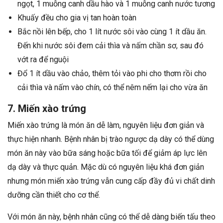
ngọt, 1 muỗng canh dầu hào và 1 muỗng canh nước tương
Khuấy đều cho gia vị tan hoàn toàn
Bắc nồi lên bếp, cho 1 lít nước sôi vào cùng 1 ít dầu ăn.
Đến khi nước sôi đem cải thìa và nấm chần sơ, sau đó
vớt ra để nguội
Đổ 1 ít dầu vào chảo, thêm tỏi vào phi cho thơm rồi cho
cải thìa và nấm vào chín, có thể nêm nếm lại cho vừa ăn
7. Miến xào trứng
Miến xào trứng là món ăn dễ làm, nguyên liệu đơn giản và
thực hiện nhanh. Bệnh nhân bị trào ngược dạ dày có thể dùng
món ăn này vào bữa sáng hoặc bữa tối để giảm áp lực lên
dạ dày và thực quản. Mặc dù có nguyên liệu khá đơn giản
nhưng món miến xào trứng vẫn cung cấp đầy đủ vi chất dinh
dưỡng cần thiết cho cơ thể.
Với món ăn này, bệnh nhân cũng có thể dễ dàng biến tấu theo