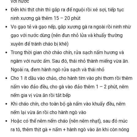
với nước
Đến khi thịt chín thì gắp ra để nguội rồi xé sợi, tiếp tục
ninh xương gà thêm 15 – 20 phút
Vo gạo tẻ và gạo nếp, gắp xương gà ra ngoài rồi ninh nhừ
gạo với nước dùng (nên đun nhỏ lửa và khuấy thường
xuyên để tránh cháo bị khê)
Trong thời gian chờ cháo chín, rửa sạch nấm hương và
ngâm với nước ấm. Sau đó, thái nhỏ thành miếng vừa ăn.
Ngoài ra, đem hành ngò rửa sạch và thái nhỏ
Cho 1 ít dầu vào chảo, cho hành tím vào phi thơm rồi thêm
nấm vào đảo đều, cho gà vào đảo thêm 1 – 2 phút, nêm
nếm gia vị vừa ăn rồi tắt bếp
Khi cháo chín, cho toàn bộ gà nấm vào khuấy đều, nêm
nếm lại vừa ăn rồi cho hành ngò vào
Hoặc có thể nêm nếm cháo (nên nêm nhạt), sau đó múc
ra tô, thêm thịt gà + nấm + hành ngò vào ăn khi còn nóng