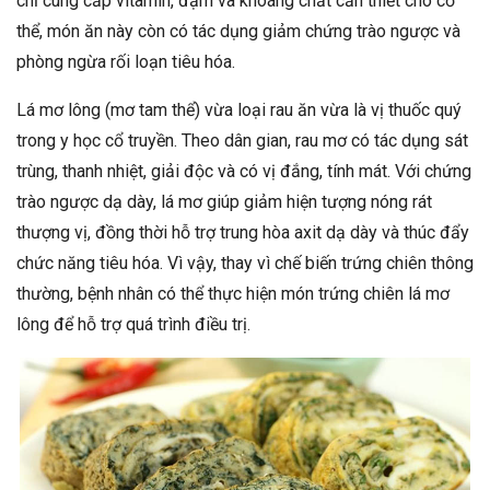
chỉ cung cấp vitamin, đạm và khoáng chất cần thiết cho cơ
thể, món ăn này còn có tác dụng giảm chứng trào ngược và
phòng ngừa rối loạn tiêu hóa.
Lá mơ lông (mơ tam thể) vừa loại rau ăn vừa là vị thuốc quý
trong y học cổ truyền. Theo dân gian, rau mơ có tác dụng sát
trùng, thanh nhiệt, giải độc và có vị đắng, tính mát. Với chứng
trào ngược dạ dày, lá mơ giúp giảm hiện tượng nóng rát
thượng vị, đồng thời hỗ trợ trung hòa axit dạ dày và thúc đẩy
chức năng tiêu hóa. Vì vậy, thay vì chế biến trứng chiên thông
thường, bệnh nhân có thể thực hiện món trứng chiên lá mơ
lông để hỗ trợ quá trình điều trị.