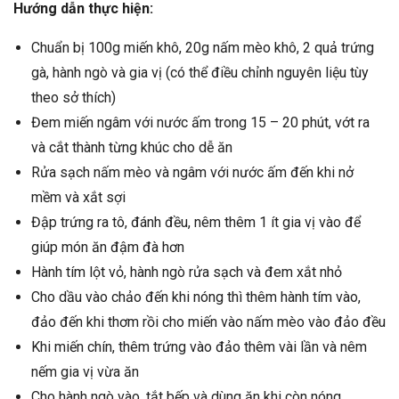
Hướng dẫn thực hiện:
Chuẩn bị 100g miến khô, 20g nấm mèo khô, 2 quả trứng
gà, hành ngò và gia vị (có thể điều chỉnh nguyên liệu tùy
theo sở thích)
Đem miến ngâm với nước ấm trong 15 – 20 phút, vớt ra
và cắt thành từng khúc cho dễ ăn
Rửa sạch nấm mèo và ngâm với nước ấm đến khi nở
mềm và xắt sợi
Đập trứng ra tô, đánh đều, nêm thêm 1 ít gia vị vào để
giúp món ăn đậm đà hơn
Hành tím lột vỏ, hành ngò rửa sạch và đem xắt nhỏ
Cho dầu vào chảo đến khi nóng thì thêm hành tím vào,
đảo đến khi thơm rồi cho miến vào nấm mèo vào đảo đều
Khi miến chín, thêm trứng vào đảo thêm vài lần và nêm
nếm gia vị vừa ăn
Cho hành ngò vào, tắt bếp và dùng ăn khi còn nóng