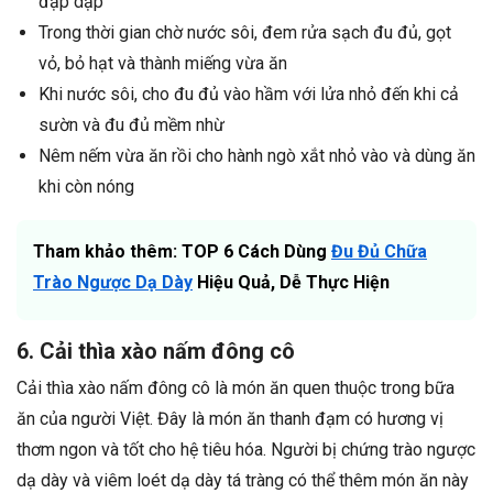
đập dập
Trong thời gian chờ nước sôi, đem rửa sạch đu đủ, gọt
vỏ, bỏ hạt và thành miếng vừa ăn
Khi nước sôi, cho đu đủ vào hầm với lửa nhỏ đến khi cả
sườn và đu đủ mềm nhừ
Nêm nếm vừa ăn rồi cho hành ngò xắt nhỏ vào và dùng ăn
khi còn nóng
Tham khảo thêm: TOP 6 Cách Dùng
Đu Đủ Chữa
Trào Ngược Dạ Dày
Hiệu Quả, Dễ Thực Hiện
6. Cải thìa xào nấm đông cô
Cải thìa xào nấm đông cô là món ăn quen thuộc trong bữa
ăn của người Việt. Đây là món ăn thanh đạm có hương vị
thơm ngon và tốt cho hệ tiêu hóa. Người bị chứng trào ngược
dạ dày và viêm loét dạ dày tá tràng có thể thêm món ăn này