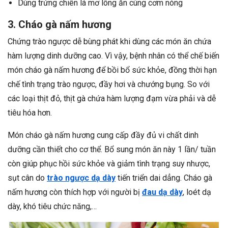
Dùng trứng chiên lá mơ lông ăn cùng cơm nóng
3. Cháo gà nấm hương
Chứng trào ngược dễ bùng phát khi dùng các món ăn chứa
hàm lượng dinh dưỡng cao. Vì vậy, bệnh nhân có thể chế biến
món cháo gà nấm hương để bồi bổ sức khỏe, đồng thời hạn
chế tình trạng trào ngược, đầy hơi và chướng bụng. So với
các loại thịt đỏ, thịt gà chứa hàm lượng đạm vừa phải và dễ
tiêu hóa hơn.
Món cháo gà nấm hương cung cấp đầy đủ vi chất dinh
dưỡng cần thiết cho cơ thể. Bổ sung món ăn này 1 lần/ tuần
còn giúp phục hồi sức khỏe và giảm tình trạng suy nhược,
sụt cân do
trào ngược dạ dày
tiến triển dai dẳng. Cháo gà
nấm hương còn thích hợp với người bị
đau dạ dày
, loét dạ
dày, khó tiêu chức năng,…