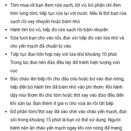
Tôm mua về bạn đem rửa sạch, lột vỏ, bỏ phần chỉ đen
trên lưng tôm, tiếp tục rửa lại với nước. Nếu là thịt bạn rửa
sạch rồi xay nhuyễn hoặc băm nhỏ.
Hành tím bỏ vỏ, tiếp đó rửa sạch rồi băm nhuyễn.
Sữa tươi bạn cho vào nồi, đun sôi tiếp đó vặn lửa nhỏ và
cho yến mạch đã chuẩn bị vào.
Tiếp tục đun hỗn hợp này với lửa nhỏ khoảng 10 phút.
Trong lúc đun nên đảo đều tay để tránh hiện tượng vón
cục.
Bắc chảo lên bếp rồi cho dầu oliu hoặc bơ vào đun nóng,
tiếp đến bỏ hành tím đã băm nhỏ vào phi thơm. Khi hành
dậy mùi thơm thì cho tôm hoặc thịt xay vào đảo đều đến
khi săn lại. Bạn thêm ít gia vị cho vừa ăn rồi tắt bếp.
Đổ phần tôm/thịt xay đã xào chín vào cháo yến mạch, đun
sôi trong khoảng 15 phút là bạn có thể sử dụng. Người
bệnh nên ăn cháo yến mạch ngay khi còn nóng để mang