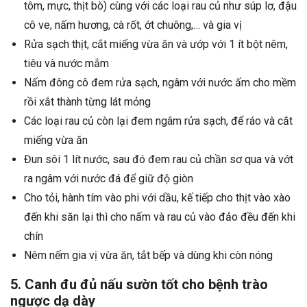
tôm, mực, thịt bò) cùng với các loại rau củ như súp lơ, đậu
cô ve, nấm hương, cà rốt, ớt chuông,… và gia vị
Rửa sạch thịt, cắt miếng vừa ăn và ướp với 1 ít bột nêm,
tiêu và nước mắm
Nấm đông cô đem rửa sạch, ngâm với nước ấm cho mềm
rồi xắt thành từng lát mỏng
Các loại rau củ còn lại đem ngâm rửa sạch, để ráo và cắt
miếng vừa ăn
Đun sôi 1 lít nước, sau đó đem rau củ chần sơ qua và vớt
ra ngâm với nước đá để giữ độ giòn
Cho tỏi, hành tím vào phi với dầu, kế tiếp cho thịt vào xào
đến khi săn lại thì cho nấm và rau củ vào đảo đều đến khi
chín
Nêm nếm gia vị vừa ăn, tắt bếp và dùng khi còn nóng
5. Canh đu đủ nấu sườn tốt cho bệnh trào
ngược dạ dày