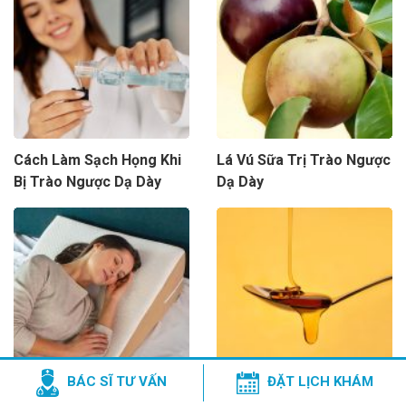
Cách Làm Sạch Họng Khi
Lá Vú Sữa Trị Trào Ngược
Bị Trào Ngược Dạ Dày
Dạ Dày
BÁC SĨ TƯ VẤN
ĐẶT LỊCH KHÁM
Gối Chống Trào Ngược Dạ
Mật ong chữa trào ngược