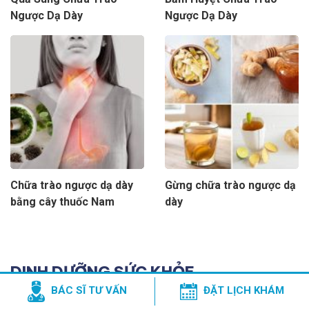
Ngược Dạ Dày
Ngược Dạ Dày
Chữa trào ngược dạ dày
Gừng chữa trào ngược dạ
bằng cây thuốc Nam
dày
DINH DƯỠNG SỨC KHỎE
BÁC SĨ TƯ VẤN
ĐẶT LỊCH KHÁM