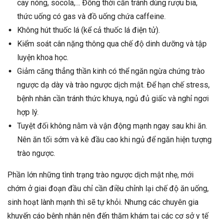
cay nóng, socola,… Đồng thời cần tránh dùng rượu bia,
thức uống có gas và đồ uống chứa caffeine.
Không hút thuốc lá (kể cả thuốc lá điện tử).
Kiểm soát cân nặng thông qua chế độ dinh dưỡng và tập
luyện khoa học.
Giảm căng thẳng thần kinh có thể ngăn ngừa chứng trào
ngược dạ dày và trào ngược dịch mật. Để hạn chế stress,
bệnh nhân cần tránh thức khuya, ngủ đủ giấc và nghỉ ngơi
hợp lý.
Tuyệt đối không nằm và vận động mạnh ngay sau khi ăn.
Nên ăn tối sớm và kê đầu cao khi ngủ để ngăn hiện tượng
trào ngược.
Phần lớn những tình trạng trào ngược dịch mật nhẹ, mới
chớm ở giai đoạn đầu chỉ cần điều chỉnh lại chế độ ăn uống,
sinh hoạt lành mạnh thì sẽ tự khỏi. Nhưng các chuyên gia
khuyến cáo bệnh nhân nên đến thăm khám tại các cơ sở y tế