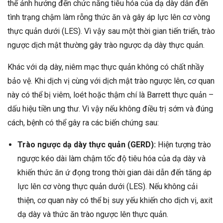
thể ảnh hưởng đến chức năng tiêu hóa của dạ dày dẫn đến
tình trạng chậm làm rỗng thức ăn và gây áp lực lên cơ vòng
thực quản dưới (LES). Vì vậy sau một thời gian tiến triển, trào
ngược dịch mật thường gây trào ngược dạ dày thực quản.
Khác với dạ dày, niêm mạc thực quản không có chất nhầy
bảo vệ. Khi dịch vị cùng với dịch mật trào ngược lên, cơ quan
này có thể bị viêm, loét hoặc thậm chí là Barrett thực quản –
dấu hiệu tiền ung thư. Vì vậy nếu không điều trị sớm và đúng
cách, bệnh có thể gây ra các biến chứng sau:
Trào ngược dạ dày thực quản (GERD):
Hiện tượng trào
ngược kéo dài làm chậm tốc độ tiêu hóa của dạ dày và
khiến thức ăn ứ đọng trong thời gian dài dẫn đến tăng áp
lực lên cơ vòng thực quản dưới (LES). Nếu không cải
thiện, cơ quan này có thể bị suy yếu khiến cho dịch vị, axit
dạ dày và thức ăn trào ngược lên thực quản.