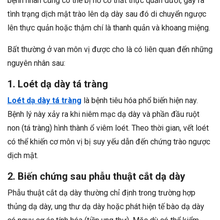
bệnh nhân cũng có thể bị hở cơ thắt thực quản dưới, gây ra
tình trạng dịch mật trào lên dạ dày sau đó di chuyển ngược
lên thực quản hoặc thậm chí là thanh quản và khoang miệng.
Bất thường ở van môn vị được cho là có liên quan đến những
nguyên nhân sau:
1. Loét dạ dày tá tràng
Loét dạ dày tá tràng
là bệnh tiêu hóa phổ biến hiện nay.
Bệnh lý này xảy ra khi niêm mạc dạ dày và phần đầu ruột
non (tá tràng) hình thành ổ viêm loét. Theo thời gian, vết loét
có thể khiến cơ môn vị bị suy yếu dẫn đến chứng trào ngược
dịch mật.
2. Biến chứng sau phẫu thuật cắt dạ dày
Phẫu thuật cắt dạ dày thường chỉ định trong trường hợp
thủng dạ dày, ung thư dạ dày hoặc phát hiện tế bào dạ dày