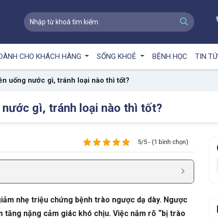
DÀNH CHO KHÁCH HÀNG
SỐNG KHOẺ
BỆNH HỌC
TIN T
n uống nước gì, tránh loại nào thì tốt?
nước gì, tránh loại nào thì tốt?
5/5 - (1 bình chọn)
, giảm nhẹ triệu chứng bệnh trào ngược dạ dày. Ngược
àm tăng nặng cảm giác khó chịu. Việc nắm rõ “bị trào