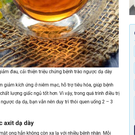
iảm đau, cải thiện triệu chứng bệnh trào ngược dạ dày
àm giảm kích ứng ở niêm mạc, hỗ trợ tiêu hóa, giúp bệnh
ất lượng giấc ngủ tốt hơn. Vì vậy, trong quá trình điều trị
 ngược dạ dạ, bạn vẫn nên duy trì thói quen uống 2 – 3
 axit dạ dày
mật ong hẳn không còn xa lạ với nhiều bệnh nhân. Mỗi