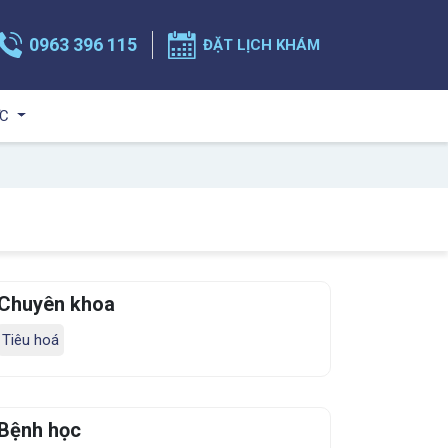
0963 396 115
ĐẶT LỊCH KHÁM
ỨC
Chuyên khoa
Tiêu hoá
Bệnh học