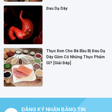
Đau Dạ Dày
Thực Đơn Cho Bà Bầu Bị Đau Dạ
Dày Gồm Có Những Thực Phẩm
Gì? [Giải Đáp]
ĐĂNG KÝ NHẬN BẢNG TIN