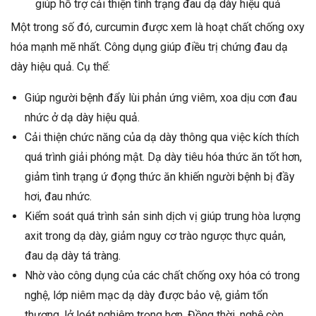
giúp hỗ trợ cải thiện tình trạng đau dạ dày hiệu quả
Một trong số đó, curcumin được xem là hoạt chất chống oxy
hóa mạnh mẽ nhất. Công dụng giúp điều trị chứng đau dạ
dày hiệu quả. Cụ thể:
Giúp người bệnh đẩy lùi phản ứng viêm, xoa dịu cơn đau
nhức ở dạ dày hiệu quả.
Cải thiện chức năng của dạ dày thông qua việc kích thích
quá trình giải phóng mật. Dạ dày tiêu hóa thức ăn tốt hơn,
giảm tình trạng ứ đọng thức ăn khiến người bệnh bị đầy
hơi, đau nhức.
Kiểm soát quá trình sản sinh dịch vị giúp trung hòa lượng
axit trong dạ dày, giảm nguy cơ trào ngược thực quản,
đau dạ dày tá tràng.
Nhờ vào công dụng của các chất chống oxy hóa có trong
nghệ, lớp niêm mạc dạ dày được bảo vệ, giảm tổn
thương, lở loét nghiêm trọng hơn. Đồng thời, nghệ còn