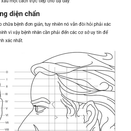
 xấu một cách trực tiếp cho dạ dày.
ng diện chẩn
chữa bệnh đơn giản, tuy nhiên nó vẫn đòi hỏi phải xác
ính vì vậy bệnh nhân cần phải đến các cơ sở uy tín để
nh xác nhất.