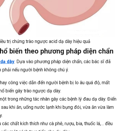
ều trị chứng trào ngược acid dạ dày hiệu quả
hổ biến theo phương pháp diện chẩn
 dạ dày
. Dựa vào phương pháp diện chẩn, các bác sĩ đã
p phải nếu người bệnh không chú ý.
hay công việc dẫn đến người bệnh bị lo âu quá độ, mất
hổ biến gây trào ngược dạ dày.
một trong những tác nhân gây các bệnh lý đau dạ dày. Điển
au khi ăn, uống nước lạnh khi bụng đói, vừa ăn vừa làm
y.
ác chất kích thích như cà phê, rượu, bia, thuốc lá,… đều