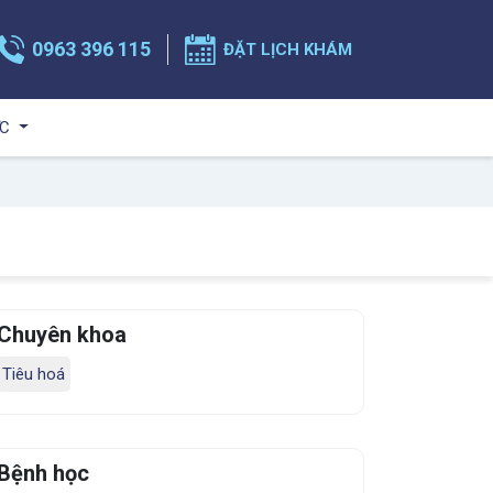
0963 396 115
ĐẶT LỊCH KHÁM
ỨC
Chuyên khoa
Tiêu hoá
Bệnh học