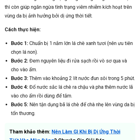
thì còn giúp ngăn ngừa tình trạng viêm nhiễm kích hoạt trên
vùng da bị ảnh hưởng bởi dị ứng thời tiết.
Cách thực hiện:
Bước 1:
Chuẩn bị 1 nắm lớn lá chè xanh tươi (nên ưu tiên
chọn lá non).
Bước 2:
Đem nguyên liệu đi rửa sạch rồi vò sơ qua và
cho vào ấm.
Bước 3:
Thêm vào khoảng 2 lít nước đun sôi trong 5 phút.
Bước 4:
Đổ nước sắc lá chè ra chậu và pha thêm nước lã
vào cho ấm rồi dùng để tắm.
Bước 5:
Nên tận dụng bã lá chè để chà nhẹ lên vùng da bị
tổn thương.
Tham khảo thêm:
Nên Làm Gì Khi Bị Dị Ứng Thời