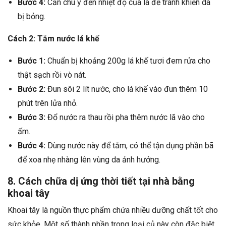
Bước 4:
Cần chú ý đến nhiệt độ của lá để tránh khiến da
bị bỏng.
Cách 2: Tắm nước lá khế
Bước 1:
Chuẩn bị khoảng 200g lá khế tươi đem rửa cho
thật sạch rồi vò nát.
Bước 2:
Đun sôi 2 lít nước, cho lá khế vào đun thêm 10
phút trên lửa nhỏ.
Bước 3:
Đổ nước ra thau rồi pha thêm nước lã vào cho
ấm.
Bước 4:
Dùng nước này để tắm, có thể tận dụng phần bã
để xoa nhẹ nhàng lên vùng da ảnh hưởng.
8. Cách chữa dị ứng thời tiết tại nhà bằng
khoai tây
Khoai tây là nguồn thực phẩm chứa nhiều dưỡng chất tốt cho
sức khỏe. Một số thành phần trong loại củ này còn đặc biệt