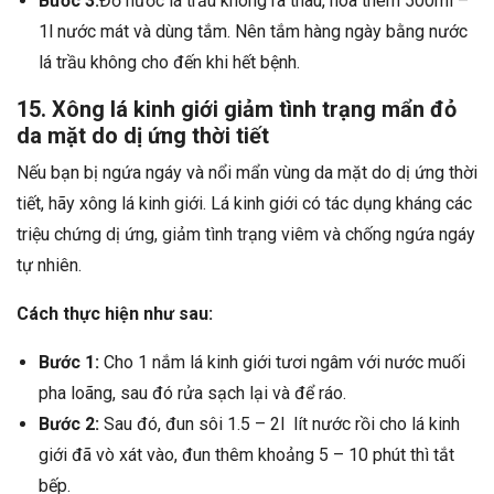
Bước 3:
Đổ nước lá trầu không ra thau, hòa thêm 500ml –
1l nước mát và dùng tắm. Nên tắm hàng ngày bằng nước
lá trầu không cho đến khi hết bệnh.
15. Xông lá kinh giới giảm tình trạng mẩn đỏ
da mặt do dị ứng thời tiết
Nếu bạn bị ngứa ngáy và nổi mẩn vùng da mặt do dị ứng thời
tiết, hãy xông lá kinh giới. Lá kinh giới có tác dụng kháng các
triệu chứng dị ứng, giảm tình trạng viêm và chống ngứa ngáy
tự nhiên.
Cách thực hiện như sau:
Bước 1:
Cho 1 nắm lá kinh giới tươi ngâm với nước muối
pha loãng, sau đó rửa sạch lại và để ráo.
Bước 2:
Sau đó, đun sôi 1.5 – 2l lít nước rồi cho lá kinh
giới đã vò xát vào, đun thêm khoảng 5 – 10 phút thì tắt
bếp.