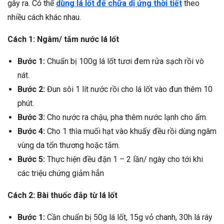
gây ra. Có thể
dùng lá lốt để chữa dị ứng thời tiết
theo
nhiều cách khác nhau.
Cách 1: Ngâm/ tắm nước lá lốt
Bước 1:
Chuẩn bị 100g lá lốt tươi đem rửa sạch rồi vò
nát.
Bước 2:
Đun sôi 1 lít nước rồi cho lá lốt vào đun thêm 10
phút.
Bước 3:
Cho nước ra chậu, pha thêm nước lạnh cho ấm.
Bước 4:
Cho 1 thìa muối hạt vào khuấy đều rồi dùng ngâm
vùng da tổn thương hoặc tắm.
Bước 5:
Thực hiện đều đặn 1 – 2 lần/ ngày cho tới khi
các triệu chứng giảm hẳn
Cách 2: Bài thuốc đắp từ lá lốt
Bước 1:
Cần chuẩn bị 50g lá lốt, 15g vỏ chanh, 30h lá ráy