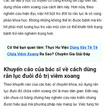
Các tài liệu y học cổ truyền cổ cũng không đề cập đến tác
dụng chữa viêm xoang của cách làm này. Hơn nữa, theo
nghiên cứu hiện đại, việc hít bột tro đốt từ rắn lục là vô cùng
phản khoa học. Không những không thể trị được bệnh mà khi
hít phải một lượng bụi tro vào mũi còn có thể khiến tình trạng
bệnh trở nên nghiêm trọng hơn.
Có thể bạn quan tâm: Thực Hư Việc
Dùng Vảy Tê Tê
Chữa Viêm Xoang
Ra Sao? Chuyên Gia Giải Đáp
Khuyến cáo của bác sĩ về cách dùng
rắn lục đuôi đỏ trị viêm xoang
Theo khuyến cáo của các bác sĩ chuyên khoa, sử dụng rắn
lục đuôi đỏ chữa viêm xoang chỉ là mẹo dân gian. Đến nay,
vẫn chưa có bằng chứng hay nghiên cứu nào kiểm chứng
được hiệu quả mà phương pháp này mang lại. Việc tung tin