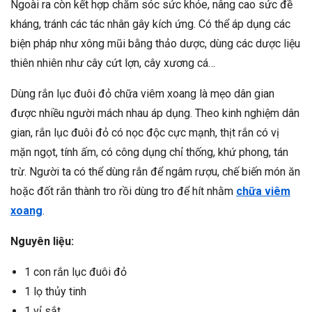
Ngoài ra còn kết hợp chăm sóc sức khỏe, nâng cao sức đề
kháng, tránh các tác nhân gây kích ứng. Có thể áp dụng các
biện pháp như xông mũi bằng thảo dược, dùng các dược liệu
thiên nhiên như cây cứt lợn, cây xương cá…
Dùng rắn lục đuôi đỏ chữa viêm xoang là mẹo dân gian
được nhiều người mách nhau áp dụng. Theo kinh nghiệm dân
gian, rắn lục đuôi đỏ có nọc độc cực mạnh, thịt rắn có vị
mặn ngọt, tính ấm, có công dụng chỉ thống, khứ phong, tán
trừ. Người ta có thể dùng rắn để ngâm rượu, chế biến món ăn
hoặc đốt rắn thành tro rồi dùng tro để hít nhằm
chữa viêm
xoang
.
Nguyên liệu:
1 con rắn lục đuôi đỏ
1 lọ thủy tinh
1 vỉ sắt