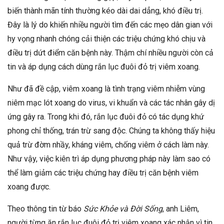
biến thành mãn tính thường kéo dài dai dẳng, khó điều trị.
Đây là lý do khiến nhiều người tìm đến các mẹo dân gian với
hy vọng nhanh chóng cải thiện các triệu chứng khó chịu và
điều trị dứt điểm căn bệnh này. Thậm chí nhiều người còn cả
tin và áp dụng cách dùng rắn lục đuôi đỏ trị viêm xoang.
Như đã đề cập, viêm xoang là tình trạng viêm nhiễm vùng
niêm mạc lót xoang do virus, vi khuẩn và các tác nhân gây dị
ứng gây ra. Trong khi đó, rắn lục đuôi đỏ có tác dụng khứ
phong chỉ thống, trán trừ sang độc. Chúng ta không thấy hiệu
quả trừ đờm nhầy, kháng viêm, chống viêm ở cách làm này.
Như vậy, việc kiên trì áp dụng phương pháp này làm sao có
thể làm giảm các triệu chứng hay điều trị căn bệnh viêm
xoang được.
Theo thông tin từ báo
Sức Khỏe và Đời Sống
, anh Liêm,
người từng ăn rắn lục đuôi đỏ trị viêm xoang xác nhận vì tin