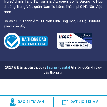
Trụ sở chính: Tầng 18, Tòa nhà Viwaseen, Số 48 Đường Tố Hữu,
phường Trung Văn, quận Nam Từ Liêm, Thành phố Hà Nội, Việt
Nam
Cơ sở : 135 Thanh Ấm, TT. Vân Đình, Ứng Hòa, Hà Nội 100000
(Xem bản đồ)
2023 © Bản quyền thuộc về
Favina Hospital
. Ghi rõ nguồn khi truy
cập thông tin
BÁC SĨ TƯ VẤN
ĐẶT LỊCH KHÁM