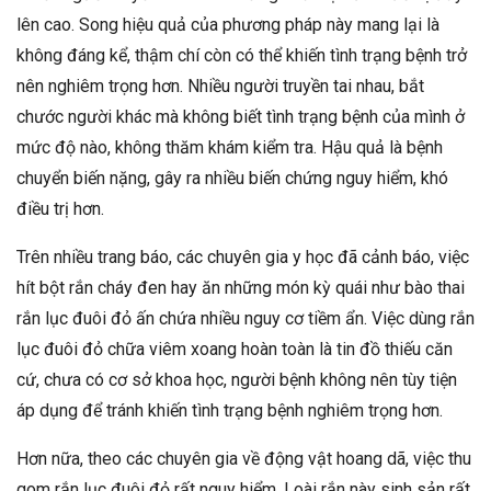
lên cao. Song hiệu quả của phương pháp này mang lại là
không đáng kể, thậm chí còn có thể khiến tình trạng bệnh trở
nên nghiêm trọng hơn. Nhiều người truyền tai nhau, bắt
chước người khác mà không biết tình trạng bệnh của mình ở
mức độ nào, không thăm khám kiểm tra. Hậu quả là bệnh
chuyển biến nặng, gây ra nhiều biến chứng nguy hiểm, khó
điều trị hơn.
Trên nhiều trang báo, các chuyên gia y học đã cảnh báo, việc
hít bột rắn cháy đen hay ăn những món kỳ quái như bào thai
rắn lục đuôi đỏ ấn chứa nhiều nguy cơ tiềm ẩn. Việc dùng rắn
lục đuôi đỏ chữa viêm xoang hoàn toàn là tin đồ thiếu căn
cứ, chưa có cơ sở khoa học, người bệnh không nên tùy tiện
áp dụng để tránh khiến tình trạng bệnh nghiêm trọng hơn.
Hơn nữa, theo các chuyên gia về động vật hoang dã, việc thu
gom rắn lục đuôi đỏ rất nguy hiểm. Loài rắn này sinh sản rất