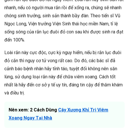
nhanh, nếu có người mua rắn rồi để xổng ra, chúng sẽ nhanh
chóng sinh trưởng, sinh sản thành bầy đàn. Theo tiến sĩ Vũ
Ngọc Long, Viện trưởng Viện Sinh thái học miền Nam, tỉ lệ
sống sóng của rắn lục đuôi đỏ con sau khi được sinh ra đạt
đến 100%.
Loài rắn này cực độc, cực kỳ nguy hiểm, nếu bị rắn lục đuôi
đỏ cắn thì nguy cơ tử vong rất cao. Do đó, các bác sĩ đã
cảnh báo bệnh nhân hãy tỉnh táo, tuyệt đối không nên săn
lùng, sử dụng loại rắn này để chữa viêm xoang. Cách tốt
nhất là hãy đến cơ sở y tế uy tín, đáng tin cậy để thăm khám
và điều trị.
Nên xem: 2 Cách Dùng
Cây Xương Khỉ Trị Viêm
Xoang Ngay Tại Nhà