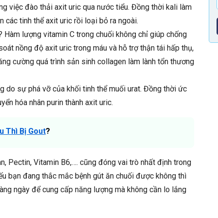
ng việc đào thải axit uric qua nước tiểu. Đồng thời kali làm
ác tinh thể axit uric rồi loại bỏ ra ngoài.
? Hàm lượng vitamin C trong chuối không chỉ giúp chống
oát nồng độ axit uric trong máu và hỗ trợ thận tái hấp thụ,
 tăng cường quá trình sản sinh collagen làm lành tổn thương
ng do sự phá vỡ của khối tinh thể muối urat. Đồng thời ức
ển hóa nhân purin thành axit uric.
u Thì Bị Gout
?
, Pectin, Vitamin B6,…. cũng đóng vai trò nhất định trong
nếu bạn đang thắc mắc bệnh gút ăn chuối được không thì
i hàng ngày để cung cấp năng lượng mà không cần lo lắng