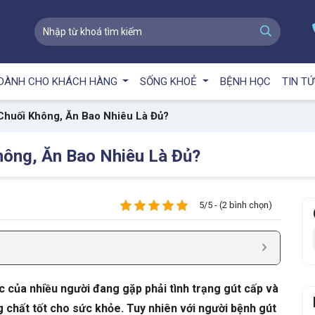
DÀNH CHO KHÁCH HÀNG
SỐNG KHOẺ
BỆNH HỌC
TIN T
Chuối Không, Ăn Bao Nhiêu Là Đủ?
hông, Ăn Bao Nhiêu Là Đủ?
5/5 - (2 bình chọn)
 của nhiều người đang gặp phải tình trạng gút cấp và
 chất tốt cho sức khỏe. Tuy nhiên với người bệnh gút