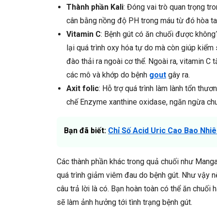
Thành phần Kali
: Đóng vai trò quan trọng tro
cân bằng nồng độ PH trong máu từ đó hòa tan c
Vitamin C
: Bệnh gút có ăn chuối được không
lại quá trình oxy hóa tự do mà còn giúp kiểm s
đào thải ra ngoài cơ thể. Ngoài ra, vitamin C
các mô và khớp do bệnh
gout
gây ra.
Axit folic
: Hỗ trợ quá trình làm lành tổn thươ
chế
Enzyme xanthine oxidase, ngăn ngừa chuy
Bạn đã biết:
Chỉ Số Acid Uric Cao Bao Nhiê
Các thành phần khác trong quả chuối nh
ư Mangan
quá trình giảm viêm đau do bệnh gút. Như vậy 
câu trả lời là có. Bạn hoàn toàn có thể ăn chuố
sẽ làm ảnh hưởng tới tình trạng bệnh gút.