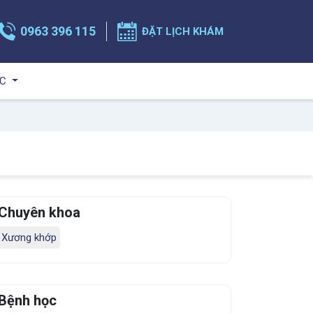
0963 396 115
ĐẶT LỊCH KHÁM
ỨC
Chuyên khoa
Xương khớp
Bệnh học