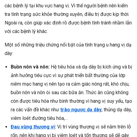
các bệnh lý tại khu vực hang vị. Vì thế người bệnh nên kiểm
tra tình trạng sức khỏe thường xuyên, điều trị được kịp thời.
Ngoài ra, còn giúp xác định rõ được bệnh tình tránh nhầm lẫn
với các bệnh lý khác.
Một số những triệu chứng nổi bật của tình trạng u hang vị dạ
dày:
Buồn nôn và nôn:
Hệ tiêu hóa và dạ dày bị kích ứng và bị
ảnh hưởng tiêu cực vì sự phát triển bất thường của lớp
niêm mạc hang vị nên tạo ra cảm giác nóng rát, khó chịu,
buồn nôn và nôn ói sau các bữa ăn. Thức ăn cũng không
còn được tiêu hóa như bình thường vì hang vị suy yếu, tạo
ra các vấn đề khác như
trào ngược dạ dày
, thủng dạ dày,
viêm loét đường tiêu hóa,…
Đau vùng thượng vị
:
Vị trí vùng thượng vị sẽ nằm trên lỗ
rốn, nên khi hang vi bị viêm loét và tổn thương sẽ dễ gây