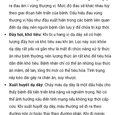
ra đau âm ỉ vùng thượng vị. Mức độ đau sẽ khác nhau tùy
theo giai đoạn tiến triển của bệnh. Dấu hiệu đau vùng
thượng vị hầu như đầu xuất hiện trong các bệnh liên quan
đến dạ dày, nên người bệnh cần lưu ý để chữa trị kịp thời.
Đầy hơi, khó tiêu:
Khi bị u hang vị dạ dày sẽ có hiện
tượng đầy hơi và khó tiêu sau khi ăn. Lúc này sức khỏe
dạ dày rất yếu và gần như là mất đi chức năng xử lý thức
ăn như bình thường, nên lượng thức ăn rất khó để tiêu hóa
dẫn đến khó tiêu. Bệnh nhân chỉ có thể ăn những loại thức
ăn mềm, dễ tan, lỏng thì mới có thể tiêu hóa. Tình trạng
này kéo dài gây ra chán ăn, suy nhược.
Xuất huyết dạ dày:
Chảy máu dạ dày là một dấu hiệu cho
thấy bệnh đã tiến triển khá nặng và nghiêm trọng. Nó có
thể ảnh hưởng xấu đến tính mạng nếu không kịp thời cấp
cứu. Khi xuất huyết dạ dày, máu thường sẽ đi ra theo
đường nôn ói hoặc thải theo đường phân. Khi đi ngoài,