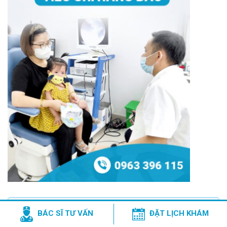
Chuyên gia tư vấn
BÁC SĨ TƯ VẤN
ĐẶT LỊCH KHÁM