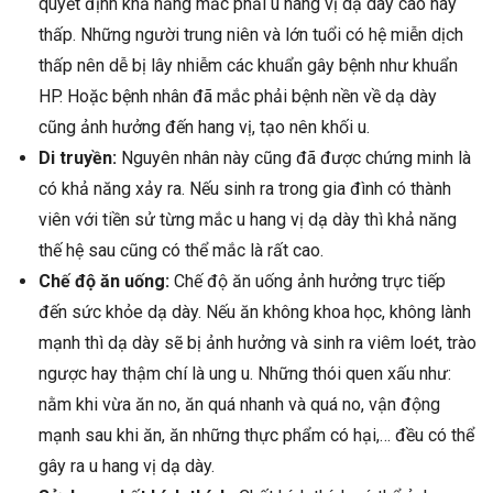
quyết định khả năng mắc phải u hang vị dạ dày cao hay
thấp. Những người trung niên và lớn tuổi có hệ miễn dịch
thấp nên dễ bị lây nhiễm các khuẩn gây bệnh như khuẩn
HP. Hoặc bệnh nhân đã mắc phải bệnh nền về dạ dày
cũng ảnh hưởng đến hang vị, tạo nên khối u.
Di truyền:
Nguyên nhân này cũng đã được chứng minh là
có khả năng xảy ra. Nếu sinh ra trong gia đình có thành
viên với tiền sử từng mắc u hang vị dạ dày thì khả năng
thế hệ sau cũng có thể mắc là rất cao.
Chế độ ăn uống:
Chế độ ăn uống ảnh hưởng trực tiếp
đến sức khỏe dạ dày. Nếu ăn không khoa học, không lành
mạnh thì dạ dày sẽ bị ảnh hưởng và sinh ra viêm loét, trào
ngược hay thậm chí là ung u. Những thói quen xấu như:
nằm khi vừa ăn no, ăn quá nhanh và quá no, vận động
mạnh sau khi ăn, ăn những thực phẩm có hại,… đều có thể
gây ra u hang vị dạ dày.