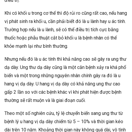
điều trị.
Khi có khối u trong cơ thể thì độ rủi ro cũng rất cao, nếu hang
vị phát sinh ra khối u, cần phải biết đó là u lành hay u ác tính.
Trường hợp nếu là u lành, sẽ có thể điều trị tích cực bằng
thuốc hoặc phẫu thuật cắt bỏ khối u là bệnh nhân có thể
khỏe mạnh lại như bình thường.
Nhưng nếu đó là u ác tính thì khả năng cao sẽ gây ra ung thư
dạ dày. Ung thư dạ dày cũng là một căn bệnh xảy ra khá phổ
biến và một trong những nguyên nhân chính gây ra đó là u
hang vị dạ dày. U hang vị dạ dày có khả năng ung thư cao
gấp 2 lần so với các bệnh khác vì khi phát hiện được bệnh
thường sẽ rất muộn và là giai đoạn cuối.
Theo một số nghiên cứu, tỷ lệ chuyển biến sang ung thư từ
bệnh lý u hang vị dạ dày chiếm từ 5 – 10% và thời gian kéo
dài trên 10 năm. Khoảng thời gian này không quá dài, vô tình