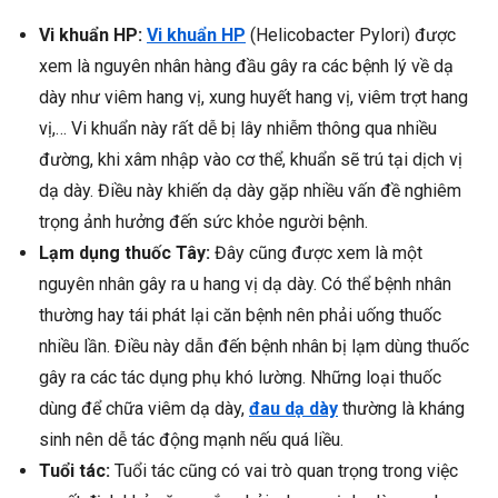
Vi khuẩn HP:
Vi khuẩn HP
(Helicobacter Pylori) được
xem là nguyên nhân hàng đầu gây ra các bệnh lý về dạ
dày như viêm hang vị, xung huyết hang vị, viêm trợt hang
vị,… Vi khuẩn này rất dễ bị lây nhiễm thông qua nhiều
đường, khi xâm nhập vào cơ thể, khuẩn sẽ trú tại dịch vị
dạ dày. Điều này khiến dạ dày gặp nhiều vấn đề nghiêm
trọng ảnh hưởng đến sức khỏe người bệnh.
Lạm dụng thuốc Tây:
Đây cũng được xem là một
nguyên nhân gây ra u hang vị dạ dày. Có thể bệnh nhân
thường hay tái phát lại căn bệnh nên phải uống thuốc
nhiều lần. Điều này dẫn đến bệnh nhân bị lạm dùng thuốc
gây ra các tác dụng phụ khó lường. Những loại thuốc
dùng để chữa viêm dạ dày,
đau dạ dày
thường là kháng
sinh nên dễ tác động mạnh nếu quá liều.
Tuổi tác:
Tuổi tác cũng có vai trò quan trọng trong việc