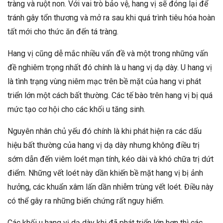
tràng và ruột non. Với vai trò bảo vệ, hang vị sẽ đóng lại để
tránh gây tổn thương và mở ra sau khi quá trình tiêu hóa hoàn
tất mới cho thức ăn đến tá tràng.
Hang vị cũng dễ mắc nhiều vấn đề và một trong những vấn
đề nghiêm trọng nhất đó chính là u hang vị dạ dày. U hang vị
là tình trạng vùng niêm mạc trên bề mặt của hang vi phát
triển lớn một cách bất thường. Các tế bào trên hang vị bị quá
mức tạo cơ hội cho các khối u tăng sinh.
Nguyên nhân chủ yếu đó chính là khi phát hiện ra các dấu
hiệu bất thường của hang vị dạ dày nhưng không điều trị
sớm dẫn đến viêm loét mạn tính, kéo dài và khó chữa trị dứt
điểm. Những vết loét này dần khiến bề mặt hang vị bị ảnh
hưởng, các khuẩn xâm lấn dần nhiễm trùng vết loét. Điều này
có thể gây ra những biến chứng rất nguy hiểm.
Các khối u hang vị dạ dày khi đã phát triển lớn hơn thì các