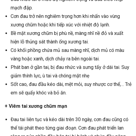
mạch đập.
Cơn đau trở nên nghiêm trọng hơn khi nhấn vào vùng
xương chũm hoặc khi tiếp xúc với nhiệt độ lạnh.
Bề mặt xương chũm bị phù nề, màng nhĩ nề đỏ và xuất
hiện lỗ thủng sát thành ống xương tai.
Có khối phồng chứa mủ sau màng nhĩ, dịch mủ có màu
vàng hoặc xanh, dịch chảy ra bên ngoài tai.
Phát ban ở gần tai, bị đau nhức và sưng tấy ở dái tai. Suy
giảm thính lực, ù tai và chóng mặt nhẹ
Sốt cao, đau đầu kéo dài, mệt mỏi, suy nhược cơ thể,… Trẻ
em sẽ quấy khóc và bỏ ăn.
+ Viêm tai xương chũm mạn
Đau tai liên tục và kéo dài trên 30 ngày, cơn đau cũng có
thể tái phát theo từng giai đoạn. Cơn đau phát triển lan