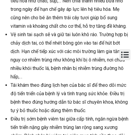
tiêu hóa như cháo, súp,… Nên chia thành nhiều bữa nhỏ
trong ngày để hạn chế gây áp lực lên hệ tiêu hóa. Mẹ
cũng nên cho bé ăn thêm trái cây tươi giúp bổ sung
vitamin và khoáng chất cho cơ thể, hỗ trợ tăng đề kháng.
Vệ sinh tai sạch sẽ và giữ tai luôn khô ráo. Trường hợp bị
chảy dịch tai, có thể nhét bông gòn vào tai để hút bớt
dịch. Hạn chế tiếp xúc với các môi trường làm gia tăng
nguy cơ nhiễm trùng như không khí bị ô nhiễm, nơi chứa
nhiều khói thuốc lá, bệnh nhân bị nhiễm trùng đường hô
hấp,…
Tái khám theo đúng lịch hẹn của bác sĩ để theo dõi mức
độ tiến triển của bệnh lý và tình trạng sức khỏe. Điều trị
bệnh theo đúng hướng dẫn từ bác sĩ chuyên khoa, không
tự ý bỏ thuốc hoặc dùng thêm thuốc.
Điều trị sớm bệnh viêm tai giữa cấp tính, ngăn ngừa bệnh
tiến triển nặng gây nhiễm trùng lan rộng sang xương