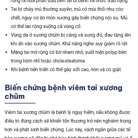
rộng ra nửa phần đầu bên tai bị bệnh và nhức đầu nặng.
Tai bị chảy mủ thường xuyên, mủ có mùi thối như cóc
chết, nguy cơ ăn mòn xương gây biến chứng nội sọ. Mủ
có thể lan rộng xuống cả vùng cổ.
Vùng da ở xương chũm bị căng và sưng đỏ, đau tăng lên
khi ấn vào xương chũm. Khả năng nghe suy giảm rõ rệt.
Màng tai mở rộng có bờ nham nhở, xuất hiện polyp bên
trong hòm nhĩ hoặc cholesteatoma.
Khi bệnh tiến triển có thể gây sốt cao, nôn và co giật.
Biến chứng bệnh viêm tai xương
chũm
Viêm tai xương chũm là bệnh lý nguy hiểm, nếu không được
điều trị đúng cách sẽ khiến tổn thương trở nên nghiêm trọng
hơn và phát sinh biến chứng. Lúc này, vách ngăn giữa các tế