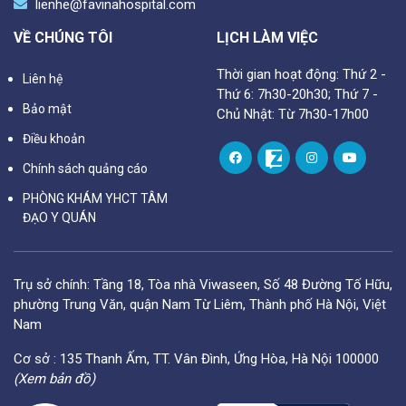
lienhe@favinahospital.com
VỀ CHÚNG TÔI
LỊCH LÀM VIỆC
Thời gian hoạt động: Thứ 2 -
Liên hệ
Thứ 6: 7h30-20h30; Thứ 7 -
Bảo mật
Chủ Nhật: Từ 7h30-17h00
Điều khoản
Chính sách quảng cáo
PHÒNG KHÁM YHCT TÂM
ĐẠO Y QUÁN
Trụ sở chính: Tầng 18, Tòa nhà Viwaseen, Số 48 Đường Tố Hữu,
phường Trung Văn, quận Nam Từ Liêm, Thành phố Hà Nội, Việt
Nam
Cơ sở : 135 Thanh Ấm, TT. Vân Đình, Ứng Hòa, Hà Nội 100000
(Xem bản đồ)