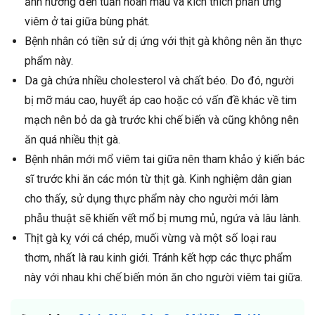
ảnh hưởng đến tuần hoàn máu và kích thích phản ứng
viêm ở tai giữa bùng phát.
Bệnh nhân có tiền sử dị ứng với thịt gà không nên ăn thực
phẩm này.
Da gà chứa nhiều cholesterol và chất béo. Do đó, người
bị mỡ máu cao, huyết áp cao hoặc có vấn đề khác về tim
mạch nên bỏ da gà trước khi chế biến và cũng không nên
ăn quá nhiều thịt gà.
Bệnh nhân mới mổ viêm tai giữa nên tham khảo ý kiến bác
sĩ trước khi ăn các món từ thịt gà. Kinh nghiệm dân gian
cho thấy, sử dụng thực phẩm này cho người mới làm
phẫu thuật sẽ khiến vết mổ bị mưng mủ, ngứa và lâu lành.
Thịt gà kỵ với cá chép, muối vừng và một số loại rau
thơm, nhất là rau kinh giới. Tránh kết hợp các thực phẩm
này với nhau khi chế biến món ăn cho người viêm tai giữa.