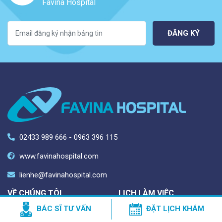
Favina Hospital
ĐĂNG KÝ
02433 989 666 - 0963 396 115
www.favinahospital.com
lienhe@favinahospital.com
VỀ CHÚNG TÔI
LỊCH LÀM VIỆC
BÁC SĨ TƯ VẤN
ĐẶT LỊCH KHÁM
Thời gian hoạt động: Thứ 2 -
Liên hệ