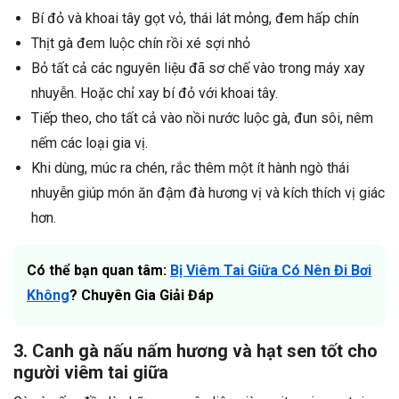
Bí đỏ và khoai tây gọt vỏ, thái lát mỏng, đem hấp chín
Thịt gà đem luộc chín rồi xé sợi nhỏ
Bỏ tất cả các nguyên liệu đã sơ chế vào trong máy xay
nhuyễn. Hoặc chỉ xay bí đỏ với khoai tây.
Tiếp theo, cho tất cả vào nồi nước luộc gà, đun sôi, nêm
nếm các loại gia vị.
Khi dùng, múc ra chén, rắc thêm một ít hành ngò thái
nhuyễn giúp món ăn đậm đà hương vị và kích thích vị giác
hơn.
Có thể bạn quan tâm:
Bị Viêm Tai Giữa Có Nên Đi Bơi
Không
? Chuyên Gia Giải Đáp
3. Canh gà nấu nấm hương và hạt sen tốt cho
người viêm tai giữa