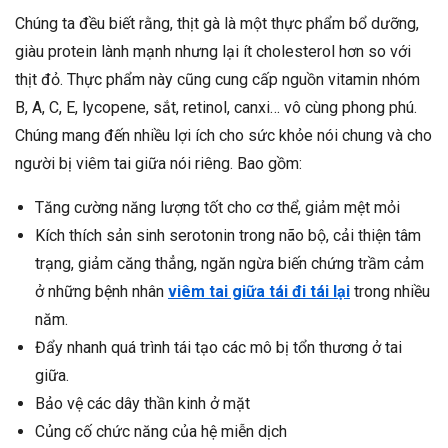
Chúng ta đều biết rằng, thịt gà là một thực phẩm bổ dưỡng,
giàu protein lành mạnh nhưng lại ít cholesterol hơn so với
thịt đỏ. Thực phẩm này cũng cung cấp nguồn vitamin nhóm
B, A, C, E, lycopene, sắt, retinol, canxi… vô cùng phong phú.
Chúng mang đến nhiều lợi ích cho sức khỏe nói chung và cho
người bị viêm tai giữa nói riêng. Bao gồm:
Tăng cường năng lượng tốt cho cơ thể, giảm mệt mỏi
Kích thích sản sinh serotonin trong não bộ, cải thiện tâm
trạng, giảm căng thẳng, ngăn ngừa biến chứng trầm cảm
ở những bệnh nhân
viêm tai giữa tái đi tái lại
trong nhiều
năm.
Đẩy nhanh quá trình tái tạo các mô bị tổn thương ở tai
giữa.
Bảo vệ các dây thần kinh ở mặt
Củng cố chức năng của hệ miễn dịch