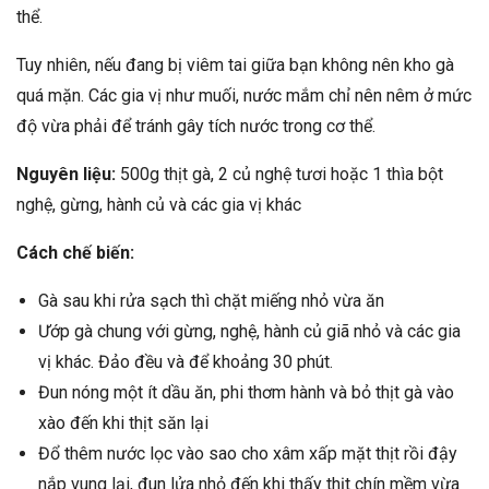
thể.
Tuy nhiên, nếu đang bị viêm tai giữa bạn không nên kho gà
quá mặn. Các gia vị như muối, nước mắm chỉ nên nêm ở mức
độ vừa phải để tránh gây tích nước trong cơ thể.
Nguyên liệu:
500g thịt gà, 2 củ nghệ tươi hoặc 1 thìa bột
nghệ, gừng, hành củ và các gia vị khác
Cách chế biến:
Gà sau khi rửa sạch thì chặt miếng nhỏ vừa ăn
Ướp gà chung với gừng, nghệ, hành củ giã nhỏ và các gia
vị khác. Đảo đều và để khoảng 30 phút.
Đun nóng một ít dầu ăn, phi thơm hành và bỏ thịt gà vào
xào đến khi thịt săn lại
Đổ thêm nước lọc vào sao cho xâm xấp mặt thịt rồi đậy
nắp vung lại, đun lửa nhỏ đến khi thấy thịt chín mềm vừa