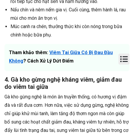
rồi tiếp tục cho hạt sen và nấm hương vào.
Nấu chín và nêm nếm gia vị. Cuối cùng, thêm hành lá, rau
mùi cho món ăn trọn vị.
Múc canh ra chén, thưởng thức khi còn nóng trong bữa
chính hoặc bữa phụ.
Tham khảo thêm:
Viêm Tai Giữa Có Bị Đau Đầu
Không
? Cách Xử Lý Dứt Điểm
4. Gà kho gừng nghệ kháng viêm, giảm đau
do viêm tai giữa
Gà kho gừng nghệ là món ăn truyền thống, có hương vị đậm
đà và rất đưa cơm. Hơn nữa, việc sử dụng gừng, nghệ không
chỉ giúp khử mùi tanh, làm tăng độ thơm ngon mà còn giúp
bổ sung các hoạt chất giảm đau, kháng viêm tự nhiên, hỗ trợ
đẩy lùi tình trạng đau tai, sưng viêm tai giữa từ bên trong cơ