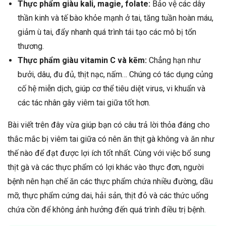
Thực phẩm giàu kali, magie, folate:
Bảo vệ các dây
thần kinh và tế bào khỏe mạnh ở tai, tăng tuần hoàn máu,
giảm ù tai, đẩy nhanh quá trình tái tạo các mô bị tổn
thương.
Thực phẩm giàu vitamin C và kẽm:
Chẳng hạn như
bưởi, dâu, đu đủ, thịt nạc, nấm… Chúng có tác dụng củng
cố hệ miễn dịch, giúp cơ thể tiêu diệt virus, vi khuẩn và
các tác nhân gây viêm tai giữa tốt hơn.
Bài viết trên đây vừa giúp bạn có câu trả lời thỏa đáng cho
thắc mắc bị viêm tai giữa có nên ăn thịt gà không và ăn như
thế nào để đạt được lợi ích tốt nhất. Cùng với việc bổ sung
thịt gà và các thực phẩm có lợi khác vào thực đơn, người
bệnh nên hạn chế ăn các thực phẩm chứa nhiều đường, dầu
mỡ, thực phẩm cứng dai, hải sản, thịt đỏ và các thức uống
chứa cồn để không ảnh hưởng đến quá trình điều trị bệnh.