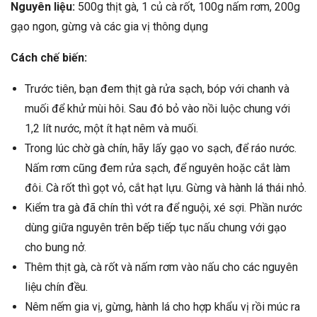
Nguyên liệu:
500g thịt gà, 1 củ cà rốt, 100g nấm rơm, 200g
gạo ngon, gừng và các gia vị thông dụng
Cách chế biến:
Trước tiên, bạn đem thịt gà rửa sạch, bóp với chanh và
muối để khử mùi hôi. Sau đó bỏ vào nồi luộc chung với
1,2 lít nước, một ít hạt nêm và muối.
Trong lúc chờ gà chín, hãy lấy gạo vo sạch, để ráo nước.
Nấm rơm cũng đem rửa sạch, để nguyên hoặc cắt làm
đôi. Cà rốt thì gọt vỏ, cắt hạt lựu. Gừng và hành lá thái nhỏ.
Kiểm tra gà đã chín thì vớt ra để nguội, xé sợi. Phần nước
dùng giữa nguyên trên bếp tiếp tục nấu chung với gạo
cho bung nở.
Thêm thịt gà, cà rốt và nấm rơm vào nấu cho các nguyên
liệu chín đều.
Nêm nếm gia vị, gừng, hành lá cho hợp khẩu vị rồi múc ra