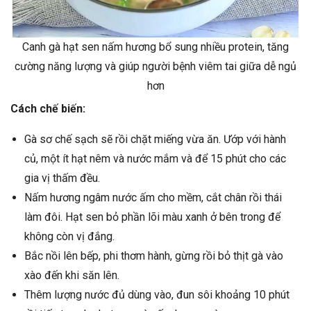
Canh gà hạt sen nấm hương bổ sung nhiều protein, tăng
cường năng lượng và giúp người bệnh viêm tai giữa dễ ngủ
hơn
Cách chế biến:
Gà sơ chế sạch sẽ rồi chặt miếng vừa ăn. Ướp với hành
củ, một ít hạt nêm và nước mắm và để 15 phút cho các
gia vị thấm đều.
Nấm hương ngâm nước ấm cho mềm, cắt chân rồi thái
làm đôi. Hạt sen bỏ phần lõi màu xanh ở bên trong để
không còn vị đắng.
Bắc nồi lên bếp, phi thơm hành, gừng rồi bỏ thịt gà vào
xào đến khi săn lên.
Thêm lượng nước đủ dùng vào, đun sôi khoảng 10 phút