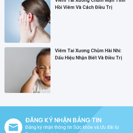
Viêm Tai Xương Chũm Mạn Tính
Hồi Viêm Và Cách Điều Trị
Viêm Tai Xương Chũm Hài Nhi:
Dấu Hiệu Nhận Biết Và Điều Trị
ĐĂNG KÝ NHẬN BẢNG TIN
Đăng ký nhận thông tin Sức khỏe và Ưu đãi từ