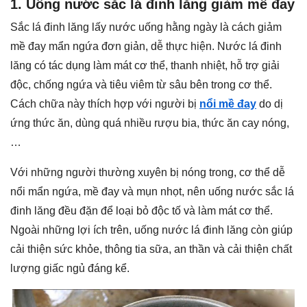
1. Uống nước sắc lá đinh lăng giảm mề đay
Sắc lá đinh lăng lấy nước uống hằng ngày là cách giảm
mề đay mẩn ngứa đơn giản, dễ thực hiện. Nước lá đinh
lăng có tác dụng làm mát cơ thể, thanh nhiệt, hỗ trợ giải
độc, chống ngứa và tiêu viêm từ sâu bên trong cơ thể.
Cách chữa này thích hợp với người bị
nổi mề đay
do dị
ứng thức ăn, dùng quá nhiều rượu bia, thức ăn cay nóng,
…
Với những người thường xuyên bị nóng trong, cơ thể dễ
nổi mẩn ngứa, mề đay và mụn nhọt, nên uống nước sắc lá
đinh lăng đều đặn để loại bỏ độc tố và làm mát cơ thể.
Ngoài những lợi ích trên, uống nước lá đinh lăng còn giúp
cải thiện sức khỏe, thông tia sữa, an thần và cải thiện chất
lượng giấc ngủ đáng kể.