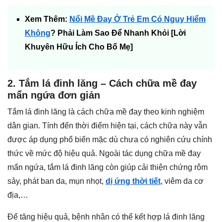
Xem Thêm:
Nổi Mề Đay Ở Trẻ Em Có Nguy Hiểm
Không
? Phải Làm Sao Để Nhanh Khỏi [Lời
Khuyên Hữu Ích Cho Bố Mẹ]
2. Tắm lá đinh lăng – Cách chữa mề đay
mẩn ngứa đơn giản
Tắm lá đinh lăng là cách chữa mề đay theo kinh nghiệm
dân gian. Tính đến thời điểm hiện tại, cách chữa này vẫn
được áp dụng phổ biến mặc dù chưa có nghiên cứu chính
thức về mức độ hiệu quả. Ngoài tác dụng chữa mề đay
mẩn ngứa, tắm lá đinh lăng còn giúp cải thiện chứng rôm
sảy, phát ban da, mụn nhọt,
dị ứng thời tiết
, viêm da cơ
địa,…
Để tăng hiệu quả, bệnh nhân có thể kết hợp lá đinh lăng