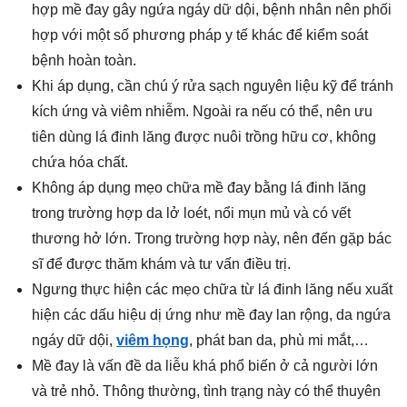
hợp mề đay gây ngứa ngáy dữ dội, bệnh nhân nên phối
hợp với một số phương pháp y tế khác để kiểm soát
bệnh hoàn toàn.
Khi áp dụng, cần chú ý rửa sạch nguyên liệu kỹ để tránh
kích ứng và viêm nhiễm. Ngoài ra nếu có thể, nên ưu
tiên dùng lá đinh lăng được nuôi trồng hữu cơ, không
chứa hóa chất.
Không áp dụng mẹo chữa mề đay bằng lá đinh lăng
trong trường hợp da lở loét, nổi mụn mủ và có vết
thương hở lớn. Trong trường hợp này, nên đến gặp bác
sĩ để được thăm khám và tư vấn điều trị.
Ngưng thực hiện các mẹo chữa từ lá đinh lăng nếu xuất
hiện các dấu hiệu dị ứng như mề đay lan rộng, da ngứa
ngáy dữ dội,
viêm họng
, phát ban da, phù mi mắt,…
Mề đay là vấn đề da liễu khá phổ biến ở cả người lớn
và trẻ nhỏ. Thông thường, tình trạng này có thể thuyên