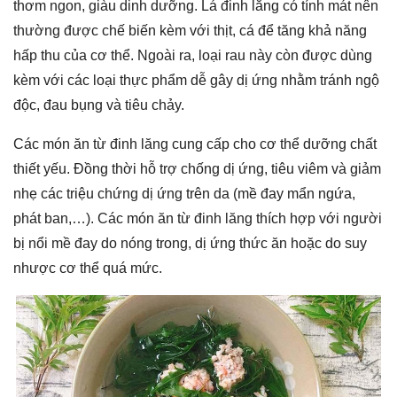
thơm ngon, giàu dinh dưỡng. Lá đinh lăng có tính mát nên
thường được chế biến kèm với thịt, cá để tăng khả năng
hấp thu của cơ thể. Ngoài ra, loại rau này còn được dùng
kèm với các loại thực phẩm dễ gây dị ứng nhằm tránh ngộ
độc, đau bụng và tiêu chảy.
Các món ăn từ đinh lăng cung cấp cho cơ thể dưỡng chất
thiết yếu. Đồng thời hỗ trợ chống dị ứng, tiêu viêm và giảm
nhẹ các triệu chứng dị ứng trên da (mề đay mẩn ngứa,
phát ban,…). Các món ăn từ đinh lăng thích hợp với người
bị nổi mề đay do nóng trong, dị ứng thức ăn hoặc do suy
nhược cơ thể quá mức.