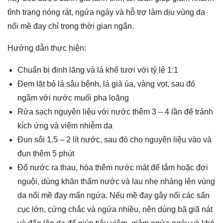
tình trạng nóng rát, ngứa ngáy và hỗ trợ làm dịu vùng da
nổi mề đay chỉ trong thời gian ngắn.
Hướng dẫn thực hiện:
Chuẩn bị đinh lăng và lá khế tươi với tỷ lệ 1:1
Đem lặt bỏ lá sâu bệnh, lá già úa, vàng vọt, sau đó
ngâm với nước muối pha loãng
Rửa sạch nguyên liệu với nước thêm 3 – 4 lần để tránh
kích ứng và viêm nhiễm da
Đun sôi 1.5 – 2 lít nước, sau đó cho nguyên liệu vào và
đun thêm 5 phút
Đổ nước ra thau, hòa thêm nước mát để tắm hoặc đợi
nguội, dùng khăn thấm nước và lau nhẹ nhàng lên vùng
da nổi mề đay mẩn ngứa. Nếu mề đay gây nổi các sẩn
cục lớn, cứng chắc và ngứa nhiều, nên dùng bã giã nát