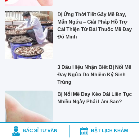
Dị Ứng Thời Tiết Gây Mề Đay,
Mẩn Ngứa – Giải Pháp Hỗ Trợ
Cải Thiện Từ Bài Thuốc Mề Đay
Đỗ Minh
3 Dấu Hiệu Nhận Biết Bị Nổi Mề
Đay Ngứa Do Nhiễm Ký Sinh
Trùng
Bị Nổi Mề Đay Kéo Dài Liên Tục
Nhiều Ngày Phải Làm Sao?
BÁC SĨ TƯ VẤN
ĐẶT LỊCH KHÁM