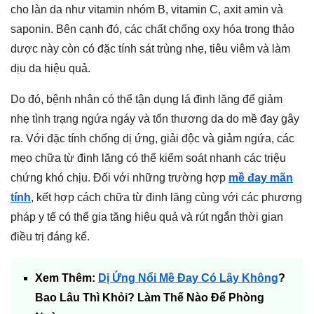
cho làn da như vitamin nhóm B, vitamin C, axit amin và
saponin. Bên cạnh đó, các chất chống oxy hóa trong thảo
dược này còn có đặc tính sát trùng nhẹ, tiêu viêm và làm
dịu da hiệu quả.
Do đó, bệnh nhân có thể tận dụng lá đinh lăng để giảm
nhẹ tình trạng ngứa ngáy và tổn thương da do mề đay gây
ra. Với đặc tính chống dị ứng, giải độc và giảm ngứa, các
mẹo chữa từ đinh lăng có thể kiểm soát nhanh các triệu
chứng khó chịu. Đối với những trường hợp
mề đay mãn
tính
, kết hợp cách chữa từ đinh lăng cùng với các phương
pháp y tế có thể gia tăng hiệu quả và rút ngắn thời gian
điều trị đáng kể.
Xem Thêm:
Dị Ứng Nổi Mề Đay Có Lây Không
?
Bao Lâu Thì Khỏi? Làm Thế Nào Để Phòng