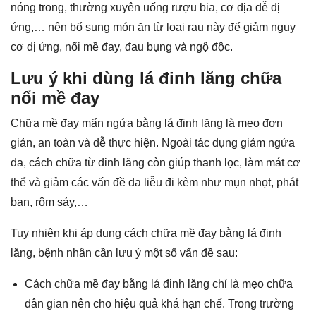
nóng trong, thường xuyên uống rượu bia, cơ địa dễ dị
ứng,… nên bổ sung món ăn từ loại rau này để giảm nguy
cơ dị ứng, nổi mề đay, đau bụng và ngộ độc.
Lưu ý khi dùng lá đinh lăng chữa
nổi mề đay
Chữa mề đay mẩn ngứa bằng lá đinh lăng là mẹo đơn
giản, an toàn và dễ thực hiện. Ngoài tác dụng giảm ngứa
da, cách chữa từ đinh lăng còn giúp thanh lọc, làm mát cơ
thể và giảm các vấn đề da liễu đi kèm như mụn nhọt, phát
ban, rôm sảy,…
Tuy nhiên khi áp dụng cách chữa mề đay bằng lá đinh
lăng, bệnh nhân cần lưu ý một số vấn đề sau:
Cách chữa mề đay bằng lá đinh lăng chỉ là mẹo chữa
dân gian nên cho hiệu quả khá hạn chế. Trong trường