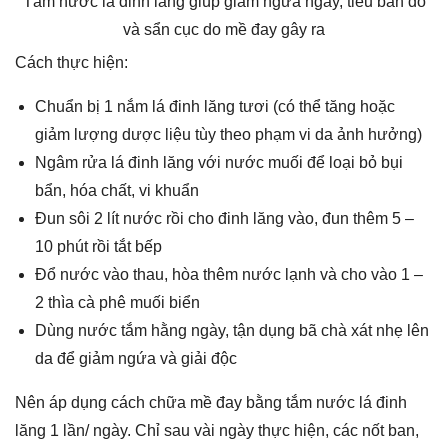
Tắm nước lá đinh lăng giúp giảm ngứa ngáy, tiêu ban đỏ
và sẩn cục do mề đay gây ra
Cách thực hiện:
Chuẩn bị 1 nắm lá đinh lăng tươi (có thể tăng hoặc
giảm lượng dược liệu tùy theo phạm vi da ảnh hưởng)
Ngâm rửa lá đinh lăng với nước muối để loại bỏ bụi
bẩn, hóa chất, vi khuẩn
Đun sôi 2 lít nước rồi cho đinh lăng vào, đun thêm 5 –
10 phút rồi tắt bếp
Đổ nước vào thau, hòa thêm nước lạnh và cho vào 1 –
2 thìa cà phê muối biển
Dùng nước tắm hằng ngày, tận dụng bã chà xát nhẹ lên
da để giảm ngứa và giải độc
Nên áp dụng cách chữa mề đay bằng tắm nước lá đinh
lăng 1 lần/ ngày. Chỉ sau vài ngày thực hiện, các nốt ban,