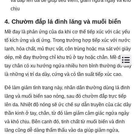
và đắp lên da để giúp tiêu viêm, giảm ngứa ngáy và khó
chịu
4. Chườm đắp lá đinh lăng và muối biển
Mề đay là phản ứng của da khi cơ thể tiếp xúc với các yếu
tố kích ứng và dị ứng. Trong trường hợp tiếp xúc với nước
lạnh, hóa chất, mủ thực vật, côn trùng hoặc ma sát với giày
dép, mề đay thường chỉ khu trú ở tay hoặc chân. Mề đay ở
tay chân có xu hướng ngứa nhiều hơn bình thường do đây
là những vị trí da dày, cứng và có tần suất tiếp xúc cao.
Đẻ làm giảm tình trạng này, nhân dân thường dùng lá đinh
lăng và muối biển sao nóng, sau đó chườm đắp trực tiếp
lên da. Nhiệt độ nóng sẽ ức chế sự dẫn truyền của các dây
thần kinh ở tay, chân, từ đó làm giảm cảm giác ngứa ngáy
và khó chịu. Bên cạnh đó, tinh chất từ muối biển và đinh
lăng cũng dễ dàng thẩm thấu vào da giúp giảm ngứa,