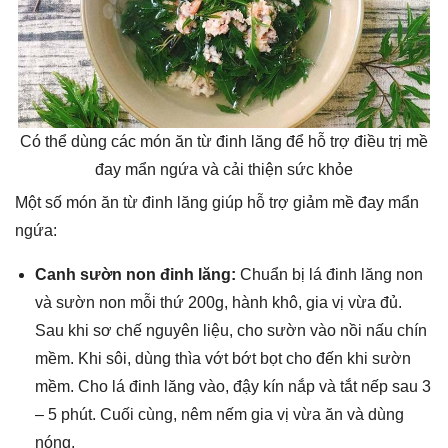
Có thể dùng các món ăn từ đinh lăng để hỗ trợ điều trị mề
đay mẩn ngứa và cải thiện sức khỏe
Một số món ăn từ đinh lăng giúp hỗ trợ giảm mề đay mẩn
ngứa:
Canh sườn non đinh lăng:
Chuẩn bị lá đinh lăng non
và sườn non mỗi thứ 200g, hành khô, gia vị vừa đủ.
Sau khi sơ chế nguyên liệu, cho sườn vào nồi nấu chín
mềm. Khi sôi, dùng thìa vớt bớt bọt cho đến khi sườn
mềm. Cho lá đinh lăng vào, đậy kín nắp và tắt nếp sau 3
– 5 phút. Cuối cùng, nêm nếm gia vị vừa ăn và dùng
nóng.