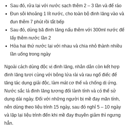
Sau đó, rửa lại với nước sạch thêm 2 – 3 lần và để ráo
Đun sôi khoảng 1 lít nước, cho toàn bộ đinh lăng vào và
đun thêm 7 phút rồi tắt bếp
Sau đó, dùng bã đinh lăng nấu thêm với 300ml nước để
lấy thêm nước lần 2
Hòa hai thứ nước lại với nhau và chia nhỏ thành nhiều
lần uống trong ngày
Ngoài cách dùng độc vị đinh lăng, nhân dân còn kết hợp
đinh lăng tươi cùng với bông lứa rài và rau ngổ điếc để
tăng tác dụng giải độc, làm mát cơ thể và chống dị ứng.
Nước sắc lá đinh lăng tương đối lành tính và có thể sử
dụng dài ngày. Đối với những người bị mề đay mãn tính,
nên dùng theo liệu trình 15 ngày, sau đó nghỉ 5 – 10 ngày
và lặp lại liệu trình đến khi mề đay thuyên giảm thì ngưng
hẳn.