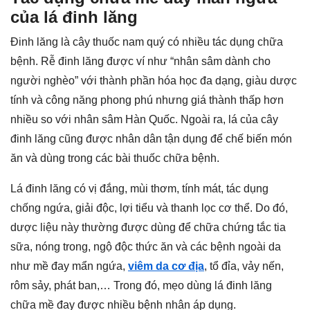
của lá đinh lăng
Đinh lăng là cây thuốc nam quý có nhiều tác dụng chữa
bệnh. Rễ đinh lăng được ví như “nhân sâm dành cho
người nghèo” với thành phần hóa học đa dạng, giàu dược
tính và công năng phong phú nhưng giá thành thấp hơn
nhiều so với nhân sâm Hàn Quốc. Ngoài ra, lá của cây
đinh lăng cũng được nhân dân tận dụng để chế biến món
ăn và dùng trong các bài thuốc chữa bệnh.
Lá đinh lăng có vị đắng, mùi thơm, tính mát, tác dụng
chống ngứa, giải độc, lợi tiểu và thanh lọc cơ thể. Do đó,
dược liệu này thường được dùng để chữa chứng tắc tia
sữa, nóng trong, ngộ độc thức ăn và các bệnh ngoài da
như mề đay mẩn ngứa,
viêm da cơ địa
, tổ đỉa, vảy nến,
rôm sảy, phát ban,… Trong đó, mẹo dùng lá đinh lăng
chữa mề đay được nhiều bệnh nhân áp dụng.