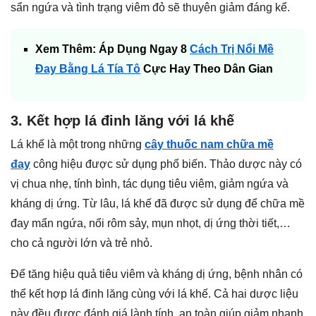
sẩn ngứa và tình trạng viêm đỏ sẽ thuyên giảm đáng kể.
Xem Thêm: Áp Dụng Ngay 8
Cách Trị Nổi Mề
Đay Bằng Lá Tía Tô
Cực Hay Theo Dân Gian
3. Kết hợp lá đinh lăng với lá khế
Lá khế là một trong những
cây thuốc nam chữa mề
đay
công hiệu được sử dụng phổ biến. Thảo dược này có
vị chua nhẹ, tính bình, tác dụng tiêu viêm, giảm ngứa và
kháng dị ứng. Từ lâu, lá khế đã được sử dụng để chữa mề
đay mẩn ngứa, nổi rôm sảy, mụn nhọt, dị ứng thời tiết,…
cho cả người lớn và trẻ nhỏ.
Để tăng hiệu quả tiêu viêm và kháng dị ứng, bệnh nhân có
thể kết hợp lá đinh lăng cùng với lá khế. Cả hai dược liệu
này đều được đánh giá lành tính, an toàn giúp giảm nhanh