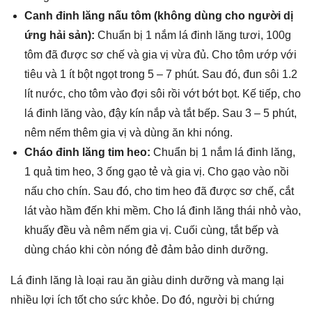
Canh đinh lăng nấu tôm (không dùng cho người dị
ứng hải sản):
Chuẩn bị 1 nắm lá đinh lăng tươi, 100g
tôm đã được sơ chế và gia vị vừa đủ. Cho tôm ướp với
tiêu và 1 ít bột ngọt trong 5 – 7 phút. Sau đó, đun sôi 1.2
lít nước, cho tôm vào đợi sôi rồi vớt bớt bọt. Kế tiếp, cho
lá đinh lăng vào, đậy kín nắp và tắt bếp. Sau 3 – 5 phút,
nêm nếm thêm gia vị và dùng ăn khi nóng.
Cháo đinh lăng tim heo:
Chuẩn bị 1 nắm lá đinh lăng,
1 quả tim heo, 3 ống gạo tẻ và gia vị. Cho gạo vào nồi
nấu cho chín. Sau đó, cho tim heo đã được sơ chế, cắt
lát vào hầm đến khi mềm. Cho lá đinh lăng thái nhỏ vào,
khuấy đều và nêm nếm gia vị. Cuối cùng, tắt bếp và
dùng cháo khi còn nóng đẻ đảm bảo dinh dưỡng.
Lá đinh lăng là loại rau ăn giàu dinh dưỡng và mang lại
nhiều lợi ích tốt cho sức khỏe. Do đó, người bị chứng