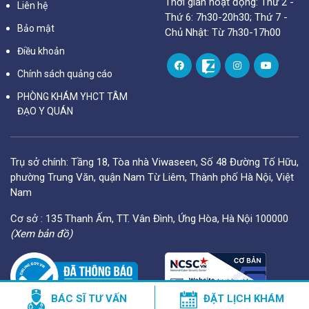
Thời gian hoạt động: Thứ 2 -
Liên hệ
Thứ 6: 7h30-20h30; Thứ 7 -
Bảo mật
Chủ Nhật: Từ 7h30-17h00
Điều khoản
Chính sách quảng cáo
PHÒNG KHÁM YHCT TÂM
ĐẠO Y QUÁN
Trụ sở chính: Tầng 18, Tòa nhà Viwaseen, Số 48 Đường Tố Hữu,
phường Trung Văn, quận Nam Từ Liêm, Thành phố Hà Nội, Việt
Nam
Cơ sở : 135 Thanh Ấm, TT. Vân Đình, Ứng Hòa, Hà Nội 100000
(Xem bản đồ)
BÁC SĨ TƯ VẤN
ĐẶT LỊCH KHÁM