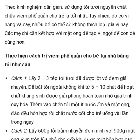
Theo kinh nghiệm dân gian, sử dụng tỏi tươi nguyên chất
chữa viêm phế quản cho trẻ là tốt nhất. Tuy nhiên, do có vị
hăng và cay, nhiều bé có thể sẽ không thích loại gia vị này.
Các mẹ chỉ cần kết hợp với mật ong để tạo vị ngọt để con dễ
dùng hơn.
Thực hiện cách trị viêm phế quản cho bé tại nhà bằng
tỏi như sau:
Cách 1
: Lấy 2 – 3 tép tỏi tươi đã được lột vỏ đem giã
nhuyễn. Để bát tỏi ngoài không khí từ 5 – 10 phút để hoạt
chất kháng sinh được giải phóng hoàn toàn nhờ quá trình
oxy hóa. Thêm vào chén tỏi một ít nước ấm và mật ong,
đảo đều hỗn hợp rồi chắt nước cốt cho trẻ uống vài lần
trong ngày.
Cách 2:
Lấy 600g tỏi bằm nhuyễn đem ninh với 900g mật
ong. Đun trên lửa nhỏ cho đến khi được một hỗn hợp cao