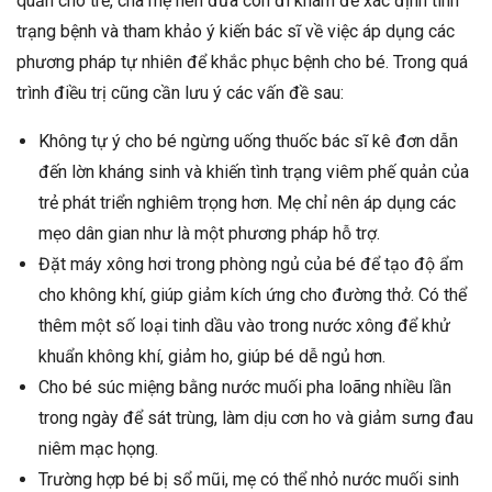
quản cho trẻ, cha mẹ nên đưa con đi khám để xác định tình
trạng bệnh và tham khảo ý kiến bác sĩ về việc áp dụng các
phương pháp tự nhiên để khắc phục bệnh cho bé. Trong quá
trình điều trị cũng cần lưu ý các vấn đề sau:
Không tự ý cho bé ngừng uống thuốc bác sĩ kê đơn dẫn
đến lờn kháng sinh và khiến tình trạng viêm phế quản của
trẻ phát triển nghiêm trọng hơn. Mẹ chỉ nên áp dụng các
mẹo dân gian như là một phương pháp hỗ trợ.
Đặt máy xông hơi trong phòng ngủ của bé để tạo độ ẩm
cho không khí, giúp giảm kích ứng cho đường thở. Có thể
thêm một số loại tinh dầu vào trong nước xông để khử
khuẩn không khí, giảm ho, giúp bé dễ ngủ hơn.
Cho bé súc miệng bằng nước muối pha loãng nhiều lần
trong ngày để sát trùng, làm dịu cơn ho và giảm sưng đau
niêm mạc họng.
Trường hợp bé bị sổ mũi, mẹ có thể nhỏ nước muối sinh