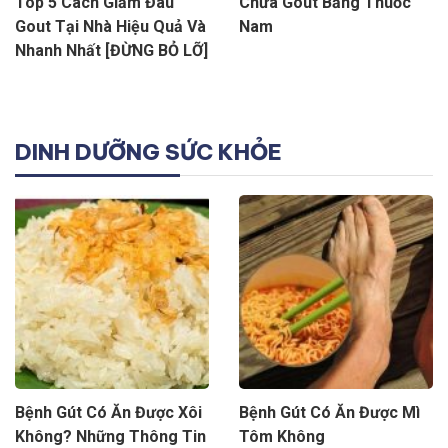
Top 5 Cách Giảm Đau
Chữa Gout Bằng Thuốc
Gout Tại Nhà Hiệu Quả Và
Nam
Nhanh Nhất [ĐỪNG BỎ LỠ]
DINH DƯỠNG SỨC KHỎE
Bệnh Gút Có Ăn Được Xôi
Bệnh Gút Có Ăn Được Mì
Không? Những Thông Tin
Tôm Không