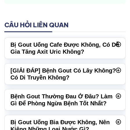
CÂU HỎI LIÊN QUAN
Bị Gout Uống Cafe Được Không, Có Dễ
Gia Tăng Axit Uric Không?
[GIẢI ĐÁP] Bệnh Gout Có Lây Không?
Có Di Truyền Không?
Bệnh Gout Thường Đau Ở Đâu? Làm
Gì Để Phòng Ngừa Bệnh Tốt Nhất?
Bị Gout Uống Bia Được Không, Nên
Kiêng Những Loại Nước Gì?