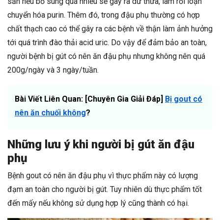
sản nếu bổ sung quá nhiều sẽ gây ra dư thừa, làm rối loạn
chuyển hóa purin. Thêm đó, trong đậu phụ thường có hợp
chất thạch cao có thể gây ra các bệnh về thận làm ảnh hưởng
tới quá trình đào thải acid uric. Do vậy để đảm bảo an toàn,
người bệnh bị gút có nên ăn đậu phụ nhưng không nên quá
200g/ngày và 3 ngày/tuần.
Bài Viết Liên Quan: [Chuyên Gia Giải Đáp]
Bị gout có
nên ăn chuối không
?
Những lưu ý khi người bị gút ăn đậu
phụ
Bệnh gout có nên ăn đậu phụ vì thực phẩm này có lượng
đạm an toàn cho người bị gút. Tuy nhiên dù thực phẩm tốt
đến mấy nếu không sử dụng hợp lý cũng thành có hại.