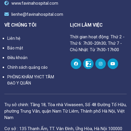
www.favinahospital.com
lienhe@favinahospital.com
VỀ CHÚNG TÔI
LỊCH LÀM VIỆC
Thời gian hoạt động: Thứ 2 -
Liên hệ
Thứ 6: 7h30-20h30; Thứ 7 -
Bảo mật
Chủ Nhật: Từ 7h30-17h00
Điều khoản
Chính sách quảng cáo
PHÒNG KHÁM YHCT TÂM
ĐẠO Y QUÁN
Trụ sở chính: Tầng 18, Tòa nhà Viwaseen, Số 48 Đường Tố Hữu,
phường Trung Văn, quận Nam Từ Liêm, Thành phố Hà Nội, Việt
Nam
Cơ sở : 135 Thanh Ấm, TT. Vân Đình, Ứng Hòa, Hà Nội 100000