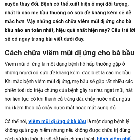
xuyên thay đổi. Bệnh có thể xuất hiện ở mọi đối tượng,
nhất là các mẹ bầu thường có sức đề kháng kém sẽ dễ
mắc hơn. Vậy những cách chữa viêm mũi dị ứng cho bà
bầu nào an toàn nhất, hiệu quả nhất hiện nay? Câu trả lời
sẽ có ngay trong bài viết dưới đây.
Cách chữa viêm mũi dị ứng cho bà bầu
Viêm mũi dị ứng là một dạng bệnh hô hấp thường gặp ở
những người có sức đề kháng kém, đặc biệt là các mẹ bầu.
Khi mắc bệnh viêm mũi dị ứng, mẹ bầu sẽ gặp rất nhiều các
phiền toái do triệu chứng của bệnh gây ra như: ngạt mũi, hắt
hơi liên tục, có khi thành cả tràng dài, chảy nước mũi, ngứa
mũi kèm theo cả chảy nước mắt hoặc mắt sưng đỏ.
Có thể nói,
viêm mũi dị ứng ở bà bầu
là một dạng bệnh lý
không quá nguy hiểm nhưng nếu không được chữa trị đúng
cách và kịp thời thì sẽ dễ biến chứng thành
bệnh viêm phế