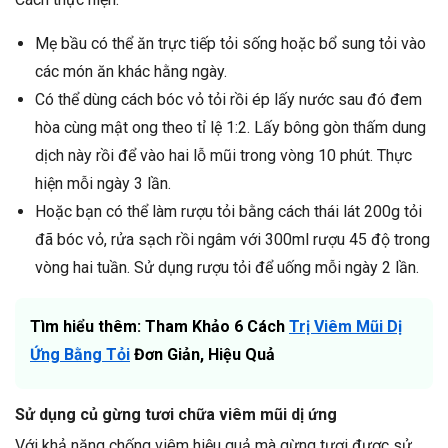
Mẹ bầu có thể ăn trực tiếp tỏi sống hoặc bổ sung tỏi vào
các món ăn khác hằng ngày.
Có thể dùng cách bóc vỏ tỏi rồi ép lấy nước sau đó đem
hòa cùng mật ong theo tỉ lệ 1:2. Lấy bông gòn thấm dung
dịch này rồi để vào hai lỗ mũi trong vòng 10 phút. Thực
hiện mỗi ngày 3 lần.
Hoặc bạn có thể làm rượu tỏi bằng cách thái lát 200g tỏi
đã bóc vỏ, rửa sạch rồi ngâm với 300ml rượu 45 độ trong
vòng hai tuần. Sử dụng rượu tỏi để uống mỗi ngày 2 lần.
Tìm hiểu thêm: Tham Khảo 6 Cách
Trị Viêm Mũi Dị
Ứng Bằng Tỏi
Đơn Giản, Hiệu Quả
Sử dụng củ gừng tươi chữa viêm mũi dị ứng
Với khả năng chống viêm hiệu quả mà gừng tươi được sử