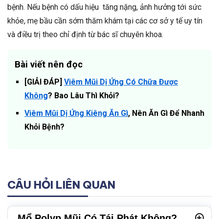
bệnh. Nếu bệnh có dấu hiệu tăng nặng, ảnh hưởng tới sức
khỏe, mẹ bầu cần sớm thăm khám tại các cơ sở y tế uy tín
và điều trị theo chỉ định từ bác sĩ chuyên khoa.
Bài viết nên đọc
[GIẢI ĐÁP]
Viêm Mũi Dị Ứng Có Chữa Được
Không
? Bao Lâu Thì Khỏi?
Viêm Mũi Dị Ứng Kiêng Ăn Gì
, Nên Ăn Gì Để Nhanh
Khỏi Bệnh?
CÂU HỎI LIÊN QUAN
Mổ Polyp Mũi Có Tái Phát Không?