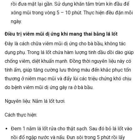
rồi đưa mặt lại gần. Sử dụng khăn tắm trùm kín đầu để
xông mũi trong vòng 5 – 10 phút. Thực hiện đều đặn mỗi
ngày.
Điều trị viêm mũi dị ứng khi mang thai bằng lá lốt
Đây là cách chữa viêm mũi dị ứng cho bà bầu, không tác
dụng phụ. Trong lá lốt chứa hàm lượng tinh dầu dồi dào giúp
chống viêm, diệt khuẩn mạnh. Đồng thời nguyên liệu này có
tính ấm, giúp tăng cường lưu thông máu đến khắc phục tổn
thương ở niêm mạc mũi và đẩy lùi các triệu chứng khó chịu
do bệnh viêm mũi dị ứng gây ra ở bà bầu.
Nguyên liệu: Nắm lá lốt tươi.
Cách thực hiện:
Đem 1 nắm lá lốt rửa cho thật sạch. Sau đó bỏ lá lốt vào
nồi đổ ngập nước và nấu. Đun sôi trong 5 phút rồi lấy