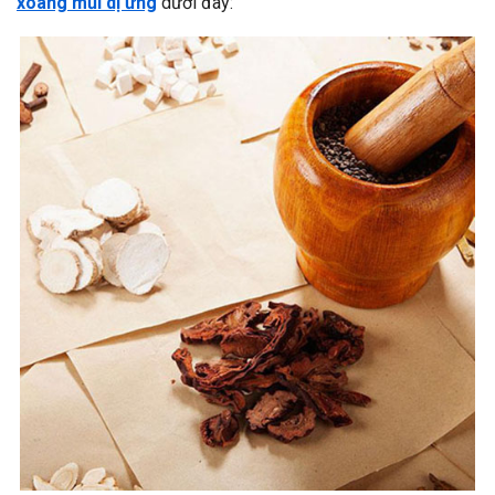
xoang mũi dị ứng
dưới đây: