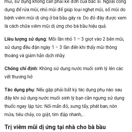
mũi, sử dụng không cần phải kê đơn của bác sĩ. Ngoài công
dụng để rửa mũi, nhỏ mũi để giúp loại nghẹt mũi, sổ mũi do
bệnh viêm mũi dị ứng ở bà bầu gây ra. Do đó đây được xem
là cách chữa viêm mũi dị ứng cho bà bầu hiệu quả.
Liều lượng sử dụng:
Mỗi lần nhỏ 1 – 3 giọt vào 2 bên mũi,
sử dụng đều đặn ngày 1 – 3 lần đến khi thấy mũi thông
thoáng và giảm hẳn dịch nhầy.
Chống chỉ định:
Không sử dụng nước muối sinh lý lên các
vết thương hở
Tác dụng phụ:
Nếu gặp phải bất kỳ tác dụng phụ nào sau
đây khi sử dụng nước muối sinh lý bạn cần ngưng sử dụng
thuốc ngay lập tức: Nổi mẩn đỏ, sưng tấy, phát ban, nôn
mửa, tiêu chảy, co giật, tim đập nhanh,…
Trị viêm mũi dị ứng tại nhà cho bà bầu