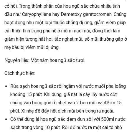
cỏ hôi. Trong thành phần của hoa ngũ sắc chứa nhiều tinh
dầu như Caryophyllene hay Demetoxy geratocromen. Chúng
hoạt động như một loại thuốc chống dị ứng, giảm viêm giúp
cải thiện tình trạng phù nề ở niêm mạc mũi, đồng thời làm
giảm hiện tượng hắt hơi, tắc nghẹt mũi, sổ mũi thường gặp ở
mẹ bầu bị viêm mũi dị ứng.
Nguyên liệu: Một nắm hoa ngũ sắc tươi.
Cách thực hiện:
Rửa sạch hoa ngũ sắc rồi ngâm với nước muối pha loãng
khoảng 15 phút. Khi dùng, giã nát lá cây lấy nước cốt
nhúng vào bông gòn rồ nhét vào 2 bên mũi và để im 15
phút. Xì nhẹ để đẩy hết dịch mũi bên trong ra ngoài.
Có thể dùng lá hoa ngũ sắc đem đun sôi với 500ml nước
sạch trong vòng 10 phút. Rồi đổ nước ra một cái tô nhỏ