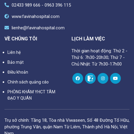
02433 989 666 - 0963 396 115
www.favinahospital.com
lienhe@favinahospital.com
VỀ CHÚNG TÔI
LỊCH LÀM VIỆC
Thời gian hoạt động: Thứ 2 -
Liên hệ
Thứ 6: 7h30-20h30; Thứ 7 -
Bảo mật
Chủ Nhật: Từ 7h30-17h00
Điều khoản
Chính sách quảng cáo
PHÒNG KHÁM YHCT TÂM
ĐẠO Y QUÁN
Trụ sở chính: Tầng 18, Tòa nhà Viwaseen, Số 48 Đường Tố Hữu,
phường Trung Văn, quận Nam Từ Liêm, Thành phố Hà Nội, Việt
Nam