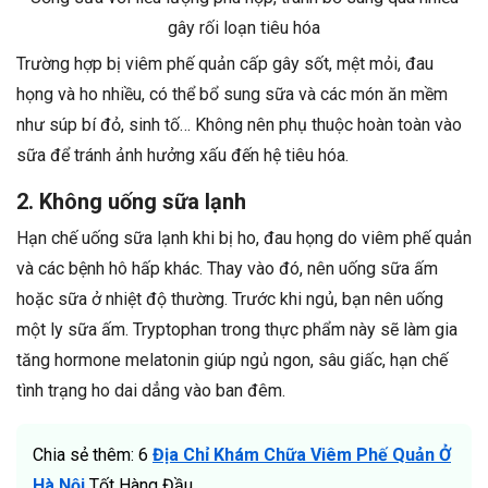
gây rối loạn tiêu hóa
Trường hợp bị viêm phế quản cấp gây sốt, mệt mỏi, đau
họng và ho nhiều, có thể bổ sung sữa và các món ăn mềm
như súp bí đỏ, sinh tố… Không nên phụ thuộc hoàn toàn vào
sữa để tránh ảnh hưởng xấu đến hệ tiêu hóa.
2. Không uống sữa lạnh
Hạn chế uống sữa lạnh khi bị ho, đau họng do viêm phế quản
và các bệnh hô hấp khác. Thay vào đó, nên uống sữa ấm
hoặc sữa ở nhiệt độ thường. Trước khi ngủ, bạn nên uống
một ly sữa ấm. Tryptophan trong thực phẩm này sẽ làm gia
tăng hormone melatonin giúp ngủ ngon, sâu giấc, hạn chế
tình trạng ho dai dẳng vào ban đêm.
Chia sẻ thêm: 6
Địa Chỉ Khám Chữa Viêm Phế Quản Ở
Hà Nội
Tốt Hàng Đầu