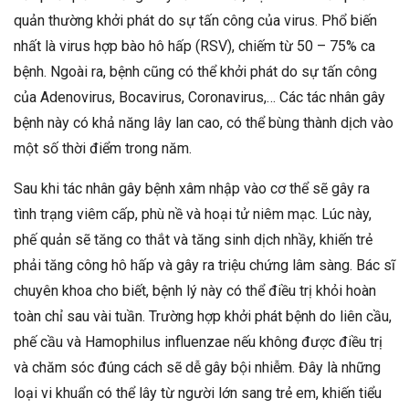
quản thường khởi phát do sự tấn công của virus. Phổ biến
nhất là virus hợp bào hô hấp (RSV), chiếm từ 50 – 75% ca
bệnh. Ngoài ra, bệnh cũng có thể khởi phát do sự tấn công
của Adenovirus, Bocavirus, Coronavirus,… Các tác nhân gây
bệnh này có khả năng lây lan cao, có thể bùng thành dịch vào
một số thời điểm trong năm.
Sau khi tác nhân gây bệnh xâm nhập vào cơ thể sẽ gây ra
tình trạng viêm cấp, phù nề và hoại tử niêm mạc. Lúc này,
phế quản sẽ tăng co thắt và tăng sinh dịch nhầy, khiến trẻ
phải tăng công hô hấp và gây ra triệu chứng lâm sàng. Bác sĩ
chuyên khoa cho biết, bệnh lý này có thể điều trị khỏi hoàn
toàn chỉ sau vài tuần. Trường hợp khởi phát bệnh do liên cầu,
phế cầu và Hamophilus influenzae nếu không được điều trị
và chăm sóc đúng cách sẽ dễ gây bội nhiễm. Đây là những
loại vi khuẩn có thể lây từ người lớn sang trẻ em, khiến tiểu