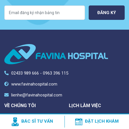
ĐĂNG KÝ
02433 989 666 - 0963 396 115
www.favinahospital.com
lienhe@favinahospital.com
VỀ CHÚNG TÔI
LỊCH LÀM VIỆC
Thời gian hoạt động: Thứ 2 -
Liên hệ
BÁC SĨ TƯ VẤN
ĐẶT LỊCH KHÁM
Thứ 6: 7h30-20h30; Thứ 7 -
Bảo mật