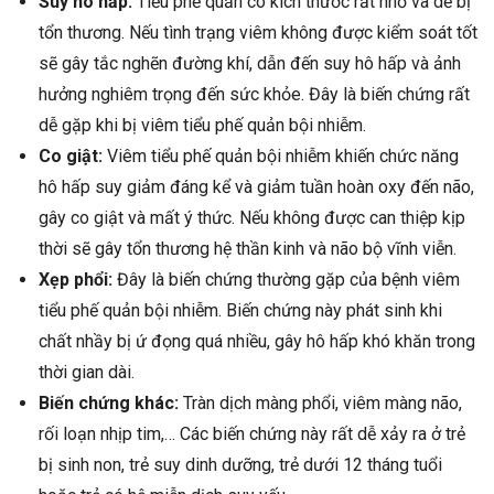
Suy hô hấp:
Tiểu phế quản có kích thước rất nhỏ và dễ bị
tổn thương. Nếu tình trạng viêm không được kiểm soát tốt
sẽ gây tắc nghẽn đường khí, dẫn đến suy hô hấp và ảnh
hưởng nghiêm trọng đến sức khỏe. Đây là biến chứng rất
dễ gặp khi bị viêm tiểu phế quản bội nhiễm.
Co giật:
Viêm tiểu phế quản bội nhiễm khiến chức năng
hô hấp suy giảm đáng kể và giảm tuần hoàn oxy đến não,
gây co giật và mất ý thức. Nếu không được can thiệp kịp
thời sẽ gây tổn thương hệ thần kinh và não bộ vĩnh viễn.
Xẹp phổi:
Đây là biến chứng thường gặp của bệnh viêm
tiểu phế quản bội nhiễm. Biến chứng này phát sinh khi
chất nhầy bị ứ đọng quá nhiều, gây hô hấp khó khăn trong
thời gian dài.
Biến chứng khác:
Tràn dịch màng phổi, viêm màng não,
rối loạn nhịp tim,… Các biến chứng này rất dễ xảy ra ở trẻ
bị sinh non, trẻ suy dinh dưỡng, trẻ dưới 12 tháng tuổi