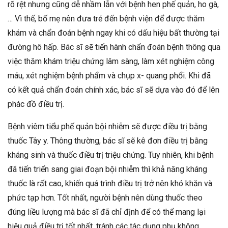
rõ rệt nhưng cũng dễ nhầm lẫn với bệnh hen phế quản, ho gà,
… Vì thế, bố mẹ nên đưa trẻ đến bệnh viện để được thăm
khám và chẩn đoán bệnh ngay khi có dấu hiệu bất thường tại
đường hô hấp. Bác sĩ sẽ tiến hành chẩn đoán bệnh thông qua
việc thăm khám triệu chứng lâm sàng, làm xét nghiệm công
máu, xét nghiệm bệnh phẩm và chụp x- quang phổi. Khi đã
có kết quả chẩn đoán chính xác, bác sĩ sẽ dựa vào đó để lên
phác đồ điều trị.
Bệnh viêm tiểu phế quản bội nhiễm sẽ được điều trị bằng
thuốc Tây y. Thông thường, bác sĩ sẽ kê đơn điều trị bằng
kháng sinh và thuốc điều trị triệu chứng. Tuy nhiên, khi bệnh
đã tiến triển sang giai đoạn bội nhiễm thì khả năng kháng
thuốc là rất cao, khiến quá trình điều trị trở nên khó khăn và
phức tạp hơn. Tốt nhất, người bệnh nên dùng thuốc theo
đúng liều lượng mà bác sĩ đã chỉ định để có thể mang lại
hiệu quả điều trị tốt nhất, tránh các tác dụng phụ không