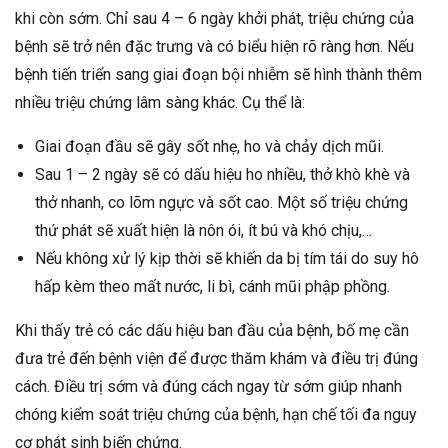
khi còn sớm. Chỉ sau 4 – 6 ngày khởi phát, triệu chứng của
bệnh sẽ trở nên đặc trưng và có biểu hiện rõ ràng hơn. Nếu
bệnh tiến triển sang giai đoạn bội nhiễm sẽ hình thành thêm
nhiều triệu chứng lâm sàng khác. Cụ thể là:
Giai đoạn đầu sẽ gây sốt nhẹ, ho và chảy dịch mũi.
Sau 1 – 2 ngày sẽ có dấu hiệu ho nhiều, thở khò khè và
thở nhanh, co lõm ngực và sốt cao. Một số triệu chứng
thứ phát sẽ xuất hiện là nôn ói, ít bú và khó chịu,…
Nếu không xử lý kịp thời sẽ khiến da bị tím tái do suy hô
hấp kèm theo mất nước, li bì, cánh mũi phập phồng.
Khi thấy trẻ có các dấu hiệu ban đầu của bệnh, bố mẹ cần
đưa trẻ đến bệnh viện để được thăm khám và điều trị đúng
cách. Điều trị sớm và đúng cách ngay từ sớm giúp nhanh
chóng kiểm soát triệu chứng của bệnh, hạn chế tối đa nguy
cơ phát sinh biến chứng.