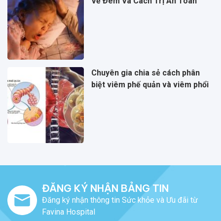
Về Đêm Và Cách Trị An Toàn
Chuyên gia chia sẻ cách phân
biệt viêm phế quản và viêm phổi
ĐĂNG KÝ NHẬN BẢNG TIN
Đăng ký nhận thông tin Sức khỏe và Ưu đãi từ
Favina Hospital