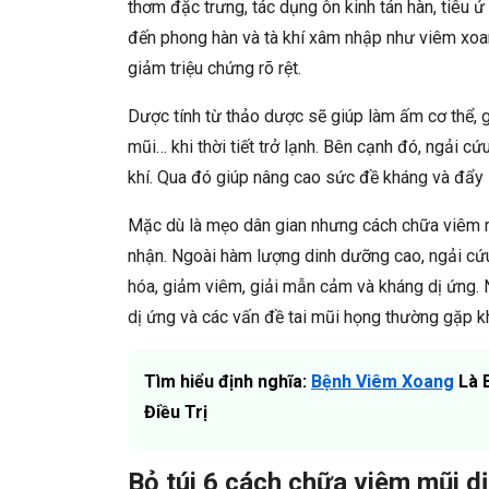
thơm đặc trưng, tác dụng ôn kinh tán hàn, tiêu ứ
đến phong hàn và tà khí xâm nhập như viêm xoan
giảm triệu chứng rõ rệt.
Dược tính từ thảo dược sẽ giúp làm ấm cơ thể, g
mũi… khi thời tiết trở lạnh. Bên cạnh đó, ngải cứ
khí. Qua đó giúp nâng cao sức đề kháng và đẩy l
Mặc dù là mẹo dân gian nhưng cách chữa viêm m
nhận. Ngoài hàm lượng dinh dưỡng cao, ngải cứ
hóa, giảm viêm, giải mẫn cảm và kháng dị ứng. 
dị ứng và các vấn đề tai mũi họng thường gặp k
Tìm hiểu định nghĩa:
Bệnh Viêm Xoang
Là 
Điều Trị
Bỏ túi 6 cách chữa viêm mũi d