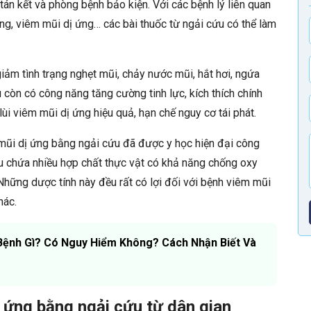
 tán kết và phòng bệnh bảo kiện. Với các bệnh lý liên quan
g, viêm mũi dị ứng… các bài thuốc từ ngải cứu có thể làm
iảm tình trạng nghẹt mũi, chảy nước mũi, hắt hơi, ngứa
u còn có công năng tăng cường tinh lực, kích thích chính
ùi viêm mũi dị ứng hiệu quả, hạn chế nguy cơ tái phát.
ũi dị ứng bằng ngải cứu đã được y học hiện đại công
u chứa nhiều hợp chất thực vật có khả năng chống oxy
Những dược tính này đều rất có lợi đối với bệnh viêm mũi
hác.
Bệnh Gì? Có Nguy Hiểm Không? Cách Nhận Biết Và
ị ứng bằng ngải cứu từ dân gian