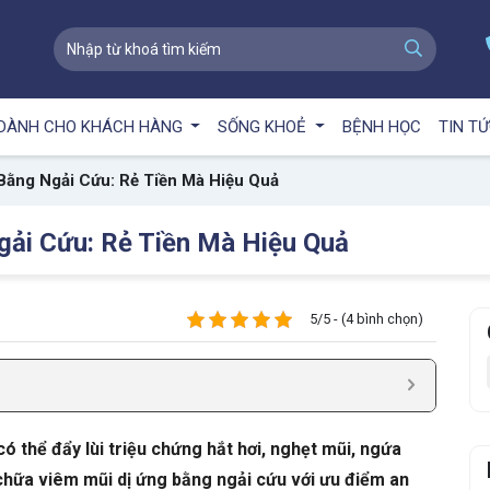
DÀNH CHO KHÁCH HÀNG
SỐNG KHOẺ
BỆNH HỌC
TIN T
Bằng Ngải Cứu: Rẻ Tiền Mà Hiệu Quả
ải Cứu: Rẻ Tiền Mà Hiệu Quả
5/5 - (4 bình chọn)
ó thể đẩy lùi triệu chứng hắt hơi, nghẹt mũi, ngứa
hữa viêm mũi dị ứng bằng ngải cứu với ưu điểm an