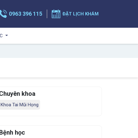
0963 396 115
ĐẶT LỊCH KHÁM
ỨC
Chuyên khoa
Khoa Tai Mũi Họng
Bệnh học