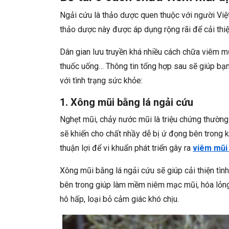
Ngải cứu là thảo dược quen thuộc với người Việt.
thảo dược này được áp dụng rộng rãi để cải thi
Dân gian lưu truyền khá nhiều cách chữa viêm mũ
thuốc uống… Thông tin tổng hợp sau sẽ giúp bạ
với tình trạng sức khỏe:
1. Xông mũi bằng lá ngải cứu
Nghẹt mũi, chảy nước mũi là triệu chứng thường g
sẽ khiến cho chất nhầy dễ bị ứ đọng bên trong k
thuận lợi để vi khuẩn phát triển gây ra
viêm mũi 
Xông mũi bằng lá ngải cứu sẽ giúp cải thiện tìn
bên trong giúp làm mềm niêm mạc mũi, hóa lỏng 
hô hấp, loại bỏ cảm giác khó chịu.