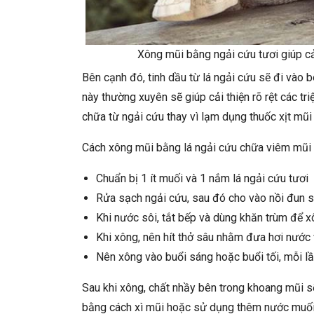
Xông mũi bằng ngải cứu tươi giúp cải
Bên cạnh đó, tinh dầu từ lá ngải cứu sẽ đi vào 
này thường xuyên sẽ giúp cải thiện rõ rệt các t
chữa từ ngải cứu thay vì lạm dụng thuốc xịt mũi 
Cách xông mũi bằng lá ngải cứu chữa viêm mũi 
Chuẩn bị 1 ít muối và 1 nắm lá ngải cứu tươi
Rửa sạch ngải cứu, sau đó cho vào nồi đun sô
Khi nước sôi, tắt bếp và dùng khăn trùm để 
Khi xông, nên hít thở sâu nhằm đưa hơi nước
Nên xông vào buổi sáng hoặc buổi tối, mỗi l
Sau khi xông, chất nhầy bên trong khoang mũi sẽ
bằng cách xì mũi hoặc sử dụng thêm nước muối 