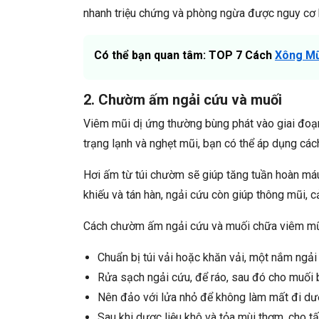
nhanh triệu chứng và phòng ngừa được nguy cơ 
Có thể bạn quan tâm: TOP 7 Cách
Xông Mũ
2. Chườm ấm ngải cứu và muối
Viêm mũi dị ứng thường bùng phát vào giai đoạn 
trạng lạnh và nghẹt mũi, bạn có thể áp dụng cá
Hơi ấm từ túi chườm sẽ giúp tăng tuần hoàn máu
khiếu và tán hàn, ngải cứu còn giúp thông mũi, cả
Cách chườm ấm ngải cứu và muối chữa viêm mũi
Chuẩn bị túi vải hoặc khăn vải, một nắm ngải
Rửa sạch ngải cứu, để ráo, sau đó cho muối 
Nên đảo với lửa nhỏ để không làm mất đi dư
Sau khi dược liệu khô và tỏa mùi thơm, cho t