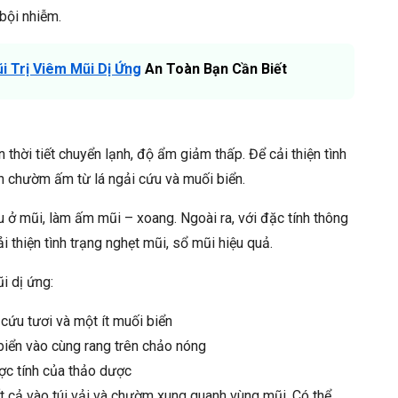
bội nhiễm.
i Trị Viêm Mũi Dị Ứng
An Toàn Bạn Cần Biết
thời tiết chuyển lạnh, độ ẩm giảm thấp. Để cải thiện tình
ch chườm ấm từ lá ngải cứu và muối biển.
 ở mũi, làm ấm mũi – xoang. Ngoài ra, với đặc tính thông
i thiện tình trạng nghẹt mũi, sổ mũi hiệu quả.
 dị ứng:
 cứu tươi và một ít muối biển
biển vào cùng rang trên chảo nóng
ợc tính của thảo dược
ất cả vào túi vải và chườm xung quanh vùng mũi. Có thể