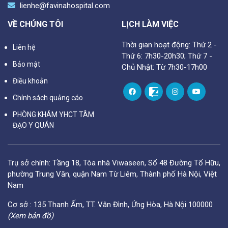
lienhe@favinahospital.com
VỀ CHÚNG TÔI
LỊCH LÀM VIỆC
Thời gian hoạt động: Thứ 2 -
Liên hệ
Thứ 6: 7h30-20h30; Thứ 7 -
Bảo mật
Chủ Nhật: Từ 7h30-17h00
Điều khoản
Chính sách quảng cáo
PHÒNG KHÁM YHCT TÂM
ĐẠO Y QUÁN
Trụ sở chính: Tầng 18, Tòa nhà Viwaseen, Số 48 Đường Tố Hữu,
phường Trung Văn, quận Nam Từ Liêm, Thành phố Hà Nội, Việt
Nam
Cơ sở : 135 Thanh Ấm, TT. Vân Đình, Ứng Hòa, Hà Nội 100000
(Xem bản đồ)