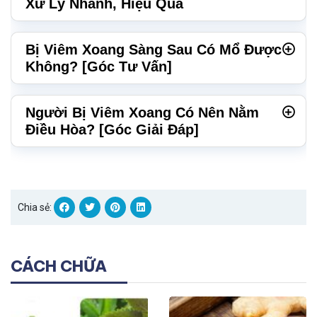
Xử Lý Nhanh, Hiệu Quả
Bị Viêm Xoang Sàng Sau Có Mổ Được
Không? [Góc Tư Vấn]
Người Bị Viêm Xoang Có Nên Nằm
Điều Hòa? [Góc Giải Đáp]
Chia sẻ:
CÁCH CHỮA