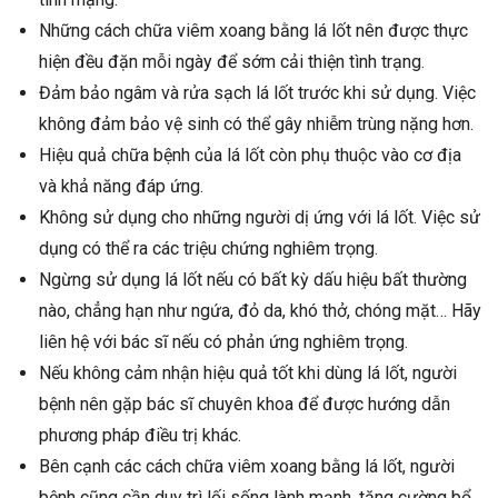
Những cách chữa viêm xoang bằng lá lốt nên được thực
hiện đều đặn mỗi ngày để sớm cải thiện tình trạng.
Đảm bảo ngâm và rửa sạch lá lốt trước khi sử dụng. Việc
không đảm bảo vệ sinh có thể gây nhiễm trùng nặng hơn.
Hiệu quả chữa bệnh của lá lốt còn phụ thuộc vào cơ địa
và khả năng đáp ứng.
Không sử dụng cho những người dị ứng với lá lốt. Việc sử
dụng có thể ra các triệu chứng nghiêm trọng.
Ngừng sử dụng lá lốt nếu có bất kỳ dấu hiệu bất thường
nào, chẳng hạn như ngứa, đỏ da, khó thở, chóng mặt… Hãy
liên hệ với bác sĩ nếu có phản ứng nghiêm trọng.
Nếu không cảm nhận hiệu quả tốt khi dùng lá lốt, người
bệnh nên gặp bác sĩ chuyên khoa để được hướng dẫn
phương pháp điều trị khác.
Bên cạnh các cách chữa viêm xoang bằng lá lốt, người
bệnh cũng cần duy trì lối sống lành mạnh, tăng cường bổ