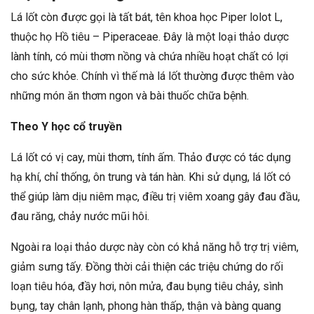
Lá lốt còn được gọi là tất bát, tên khoa học Piper lolot L,
thuộc họ Hồ tiêu – Piperaceae. Đây là một loại thảo dược
lành tính, có mùi thơm nồng và chứa nhiều hoạt chất có lợi
cho sức khỏe. Chính vì thế mà lá lốt thường được thêm vào
những món ăn thơm ngon và bài thuốc chữa bệnh.
Theo Y học cổ truyền
Lá lốt có vị cay, mùi thơm, tính ấm. Thảo được có tác dụng
hạ khí, chỉ thống, ôn trung và tán hàn. Khi sử dụng, lá lốt có
thể giúp làm dịu niêm mạc, điều trị viêm xoang gây đau đầu,
đau răng, chảy nước mũi hôi.
Ngoài ra loại thảo dược này còn có khả năng hỗ trợ trị viêm,
giảm sưng tấy. Đồng thời cải thiện các triệu chứng do rối
loạn tiêu hóa, đầy hơi, nôn mửa, đau bụng tiêu chảy, sình
bụng, tay chân lạnh, phong hàn thấp, thận và bàng quang