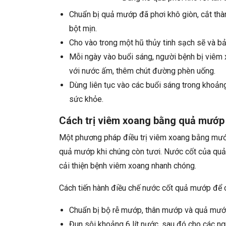
Chuẩn bị quả mướp đã phơi khô giòn, cắt thà
bột mịn.
Cho vào trong một hũ thủy tinh sạch sẽ và bả
Mỗi ngày vào buổi sáng, người bệnh bị viêm
với nước ấm, thêm chút đường phèn uống.
Dùng liên tục vào các buổi sáng trong khoản
sức khỏe.
Cách trị viêm xoang bằng quả mướp 
Một phương pháp điều trị viêm xoang bằng mướp
quả mướp khi chúng còn tươi. Nước cốt của quả
cải thiện bệnh viêm xoang nhanh chóng.
Cách tiến hành điều chế nước cốt quả mướp để 
Chuẩn bị bộ rễ mướp, thân mướp và quả mướp
Đun sôi khoảng 6 lít nước, sau đó cho các ng