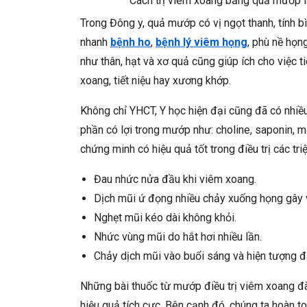
Cách trị viêm xoang bằng quả mướp l
Trong Đông y, quả mướp có vị ngọt thanh, tính bìn
nhanh
bệnh ho
,
bệnh lý viêm họng
, phù nề họn
như thân, hạt và xơ quả cũng giúp ích cho việc t
xoang, tiết niệu hay xương khớp.
Không chỉ YHCT, Y học hiện đại cũng đã có nhiều
phần có lợi trong mướp như: choline, saponin, 
chứng minh có hiệu quả tốt trong điều trị các t
Đau nhức nửa đầu khi viêm xoang.
Dịch mũi ứ đọng nhiều chảy xuống họng gây 
Nghẹt mũi kéo dài không khỏi.
Nhức vùng mũi do hắt hơi nhiều lần.
Chảy dịch mũi vào buổi sáng và hiện tượng đ
Những bài thuốc từ mướp điều trị viêm xoang đ
hiệu quả tích cực. Bên cạnh đó, chúng ta hoàn t