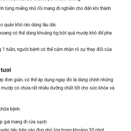
nh từng miếng nhỏ rồi mang đi nghiền cho đến khi thành
o quản khô ráo dùng lâu dài.
 xoang có thể dùng khoảng 6g bột quả mướp khô để pha
g 1 tuần, người bệnh có thể cảm nhận rõ sự thay đổi của
tươi
 đơn giản, có thể áp dụng ngay đó là dùng chính những
 mướp có chứa rất nhiều dưỡng chất tốt cho sức khỏe và
chữa bệnh:
 già mang đi rửa sạch.
uyên liệu trên vào đun nhỏ lửa trong khoảng 30 phút.