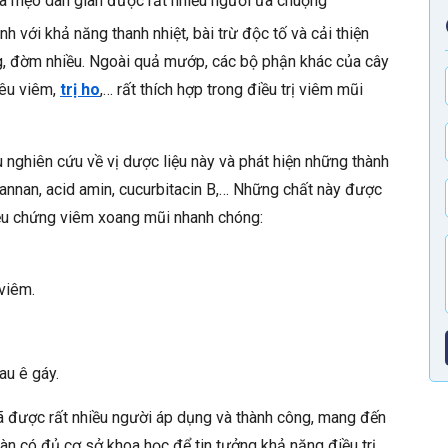
à mẹo dân gian được rất nhiều người ưa chuộng
h với khả năng thanh nhiệt, bài trừ độc tố và cải thiện
g, đờm nhiều. Ngoài quả mướp, các bộ phận khác của cây
iêu viêm,
trị ho
,… rất thích hợp trong điều trị viêm mũi
 nghiên cứu về vị dược liệu này và phát hiện những thành
mannan, acid amin, cucurbitacin B,… Những chất này được
riệu chứng viêm xoang mũi nhanh chóng:
viêm.
au ê gáy.
ã được rất nhiều người áp dụng và thành công, mang đến
oàn có đủ cơ sở khoa học để tin tưởng khả năng điều trị