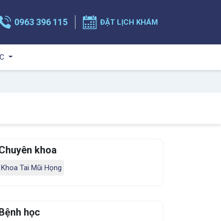
0963 396 115
ĐẶT LỊCH KHÁM
ỨC
Chuyên khoa
Khoa Tai Mũi Họng
Bệnh học