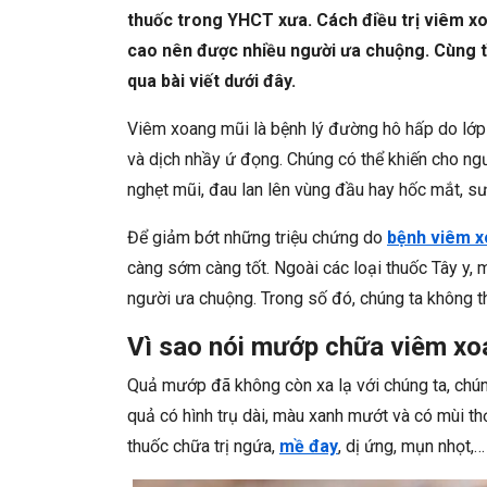
thuốc trong YHCT xưa. Cách điều trị viêm x
cao nên được nhiều người ưa chuộng. Cùng t
qua bài viết dưới đây.
Viêm xoang mũi là bệnh lý đường hô hấp do lớp
và dịch nhầy ứ đọng. Chúng có thể khiến cho ngư
nghẹt mũi, đau lan lên vùng đầu hay hốc mắt, s
Để giảm bớt những triệu chứng do
bệnh viêm 
càng sớm càng tốt. Ngoài các loại thuốc Tây y, 
người ưa chuộng. Trong số đó, chúng ta không 
Vì sao nói mướp chữa viêm xo
Quả mướp đã không còn xa lạ với chúng ta, chún
quả có hình trụ dài, màu xanh mướt và có mùi th
thuốc chữa trị ngứa,
mề đay
, dị ứng, mụn nhọt,…