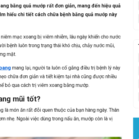
oang bằng quả mướp rất đơn giản, mang đến hiệu quả
ìm hiểu chi tiết cách chữa bệnh bằng quả mướp này
 niêm mạc xoang bị viêm nhiễm, lâu ngày khiến cho nước
ời bệnh luôn trong trạng thái khó chịu, chảy nước mũi,
ưng mặt.
xoang
mang lại, người ta luôn cố gắng điều trị bệnh lý này
mẹo chữa đơn giản và tiết kiệm tại nhà cũng được nhiều
thể bỏ qua cách trị viêm xoang bằng mướp.
ang mũi tốt?
g là món ăn rất đỗi quen thuộc của bạn hàng ngày. Thân
ơm nhẹ. Ngoài việc dùng trong nấu ăn, mướp còn là vị