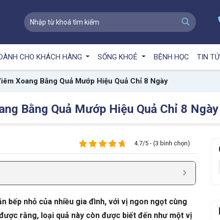
DÀNH CHO KHÁCH HÀNG
SỐNG KHOẺ
BỆNH HỌC
TIN T
Viêm Xoang Bằng Quả Mướp Hiệu Quả Chỉ 8 Ngày
oang Bằng Quả Mướp Hiệu Quả Chỉ 8 Ngày
4.7/5 - (3 bình chọn)
n bếp nhỏ của nhiều gia đình, với vị ngon ngọt cùng
t được rằng, loại quả này còn được biết đến như một vị