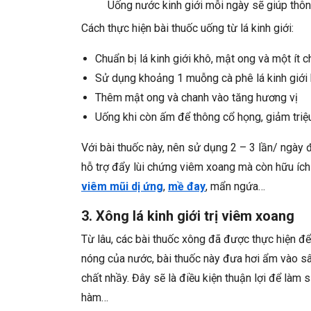
Uống nước kinh giới mỗi ngày sẽ giúp thôn
Cách thực hiện bài thuốc uống từ lá kinh giới:
Chuẩn bị lá kinh giới khô, mật ong và một ít 
Sử dụng khoảng 1 muỗng cà phê lá kinh giới
Thêm mật ong và chanh vào tăng hương vị
Uống khi còn ấm để thông cổ họng, giảm tri
Với bài thuốc này, nên sử dụng 2 – 3 lần/ ngày đ
hỗ trợ đẩy lùi chứng viêm xoang mà còn hữu ích
viêm mũi dị ứng
,
mề đay
, mẩn ngứa…
3. Xông lá kinh giới trị viêm xoang
Từ lâu, các bài thuốc xông đã được thực hiện đ
nóng của nước, bài thuốc này đưa hơi ẩm vào s
chất nhầy. Đây sẽ là điều kiện thuận lợi để làm
hàm…