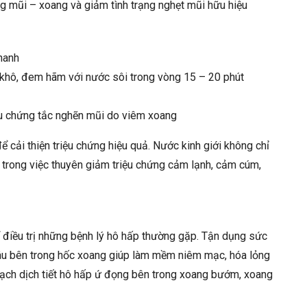
g mũi – xoang và giảm tình trạng nghẹt mũi hữu hiệu
chanh
 khô, đem hãm với nước sôi trong vòng 15 – 20 phút
ệu chứng tắc nghẽn mũi do viêm xoang
ể cải thiện triệu chứng hiệu quả. Nước kinh giới không chỉ
 trong việc thuyên giảm triệu chứng cảm lạnh, cảm cúm,
ể điều trị những bệnh lý hô hấp thường gặp. Tận dụng sức
âu bên trong hốc xoang giúp làm mềm niêm mạc, hóa lỏng
 sạch dịch tiết hô hấp ứ đọng bên trong xoang bướm, xoang