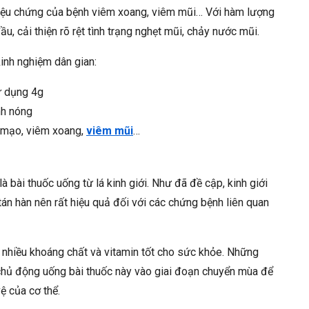
riệu chứng của bệnh viêm xoang, viêm mũi… Với hàm lượng
u, cải thiện rõ rệt tình trạng nghẹt mũi, chảy nước mũi.
inh nghiệm dân gian:
sử dụng 4g
nh nóng
m mạo, viêm xoang,
viêm mũi
…
 bài thuốc uống từ lá kinh giới. Như đã đề cập, kinh giới
, tán hàn nên rất hiệu quả đối với các chứng bệnh liên quan
ứa nhiều khoáng chất và vitamin tốt cho sức khỏe. Những
 chủ động uống bài thuốc này vào giai đoạn chuyển mùa để
ệ của cơ thể.