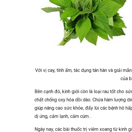
Với vị cay, tính ấm, tác dụng tán hàn và giải mẫn
của b
Bên cạnh đó, kinh giới còn là loại rau tốt cho s
chất chống oxy hóa dồi dào. Chứa hàm lượng di
giúp nâng cao sức khỏe, đẩy lùi các bệnh hô hấ
dị ứng, cảm lạnh, cảm cúm…
Ngày nay, các bài thuốc trị viêm xoang từ kinh g