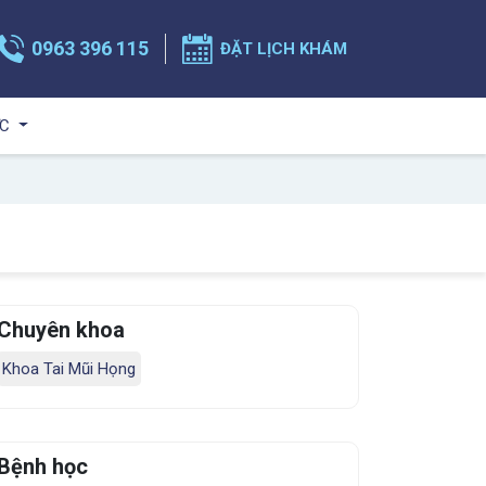
0963 396 115
ĐẶT LỊCH KHÁM
ỨC
Chuyên khoa
Khoa Tai Mũi Họng
Bệnh học