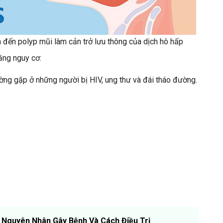
 đến polyp mũi làm cản trở lưu thông của dịch hô hấp
ăng nguy cơ:
ờng gặp ở những người bị HIV, ung thư và đái tháo đường.
: Nguyên Nhân Gây Bệnh Và Cách Điều Trị