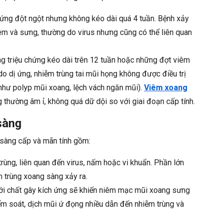
ứng đột ngột nhưng không kéo dài quá 4 tuần. Bệnh xảy
iêm và sưng, thường do virus nhưng cũng có thể liên quan
 triệu chứng kéo dài trên 12 tuần hoặc những đợt viêm
 do dị ứng, nhiễm trùng tai mũi họng không được điều trị
(như polyp mũi xoang, lệch vách ngăn mũi).
Viêm xoang
thường âm ỉ, không quá dữ dội so với giai đoạn cấp tính.
sàng
sàng cấp và mãn tính gồm:
rùng, liên quan đến virus, nấm hoặc vi khuẩn. Phần lớn
m trùng xoang sàng xảy ra.
ới chất gây kích ứng sẽ khiến niêm mạc mũi xoang sưng
iểm soát, dịch mũi ứ đọng nhiều dẫn đến nhiễm trùng và